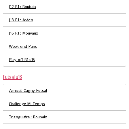
J12 R1 : Roubaix
J13 R1 : Avion
J16 R1 : Mouvaux
Week-end Paris
Play-off R1 u15
Futsal u16
Amical: Cagny Futsal
Challenge Mi-Temps
Triangulaire : Roubaix