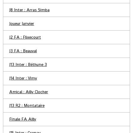
J8 Inter : Arras Simba
Joueur Janvier
J2 FA : Flixecourt
J3 FA : Beauval
J13 Inter : Béthune 3
J14 Inter : Vimy
Amical : Ailly Clocher
J13 R2 : Montataire
Finale FA Ailly
J15 Inter : Grenay