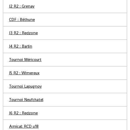
J2 R2 : Grenay
CDF : Béthune
J3 R2 : Redzone
J4 R2 : Barlin
Tournoi Méricourt
J5 R2 : Wimereux
Tournoi Lapugnoy
Tournoi Neufchatel
J6 R2 : Redzone
Amical: RCD u18