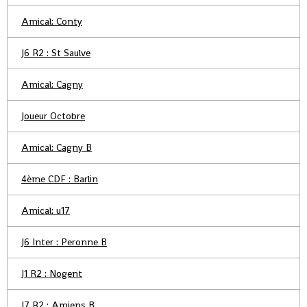
Amical: Conty
J6 R2 : St Saulve
Amical: Cagny
Joueur Octobre
Amical: Cagny B
4ème CDF : Barlin
Amical: u17
J6 Inter : Peronne B
J1 R2 : Nogent
J7 R2 : Amiens B