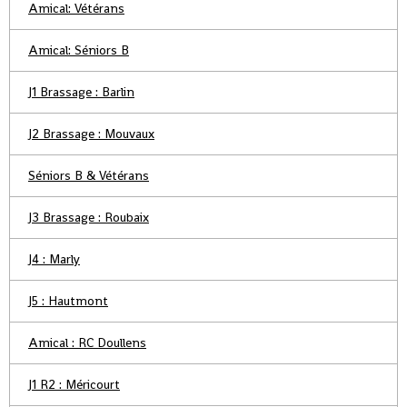
Amical: Vétérans
Amical: Séniors B
J1 Brassage : Barlin
J2 Brassage : Mouvaux
Séniors B & Vétérans
J3 Brassage : Roubaix
J4 : Marly
J5 : Hautmont
Amical : RC Doullens
J1 R2 : Méricourt