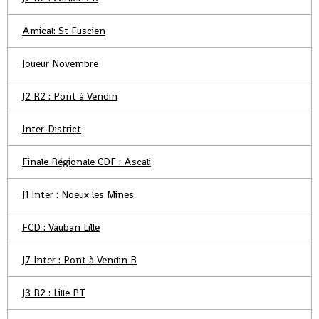
Amical: St Fuscien
Joueur Novembre
J2 R2 : Pont à Vendin
Inter-District
Finale Régionale CDF : Ascali
J1 Inter : Noeux les Mines
FCD : Vauban Lille
J7 Inter : Pont à Vendin B
J3 R2 : Lille PT