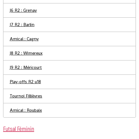
J6 R2 : Grenay
J7 R2 : Barlin
Amical : Cagny
J8 R2 : Wimereux
J9 R2 : Méricourt
Play-offs R2 u18
Tournoi Fillièvres
Amical : Roubaix
Futsal Féminin