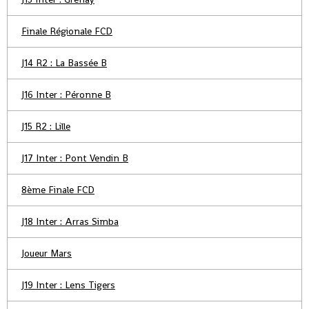
Finale Régionale FCD
J14 R2 : La Bassée B
J16 Inter : Péronne B
J15 R2 : Lille
J17 Inter : Pont Vendin B
8ème Finale FCD
J18 Inter : Arras Simba
Joueur Mars
J19 Inter : Lens Tigers