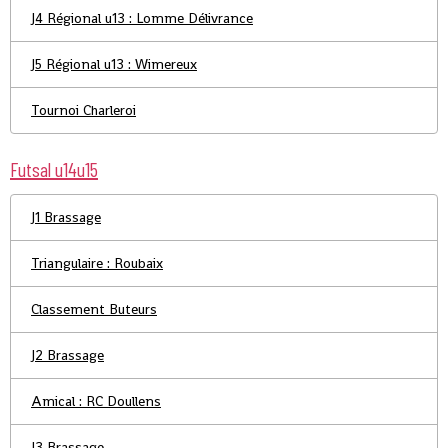
J4 Régional u13 : Lomme Délivrance
J5 Régional u13 : Wimereux
Tournoi Charleroi
Futsal u14u15
J1 Brassage
Triangulaire : Roubaix
Classement Buteurs
J2 Brassage
Amical : RC Doullens
J3 Brassage