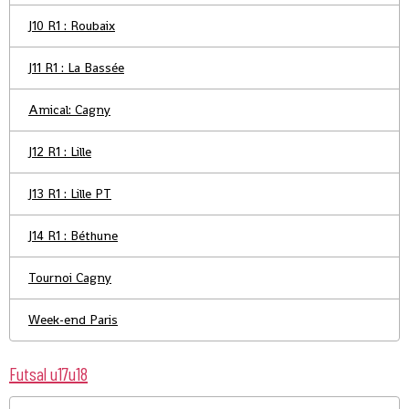
J10 R1 : Roubaix
J11 R1 : La Bassée
Amical: Cagny
J12 R1 : Lille
J13 R1 : Lille PT
J14 R1 : Béthune
Tournoi Cagny
Week-end Paris
Futsal u17u18