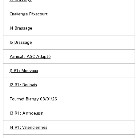
Challenge Flixecourt
J4 Brassage
J5 Brassage
Amical : ASC Adapté
J1 R1 : Mouvaux
J2 R1 : Roubaix
Tournoi Blangy 03/01/26
J3 R1 : Annoeullin
J4 R1 : Valenciennes