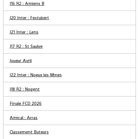
J16 R2 : Amiens B
J20 Inter : Festubert
J21 Inter : Lens
J17 R2 : St Saulve
Joueur Avril
J22 Inter : Noeux les Mines
J18 R2 : Nogent
Finale FCD 2026
Amical : Arras
Classement Buteurs