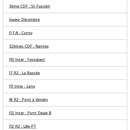
3ème CDF : St Fuscien
Joueur Décembre
J1 FA : Conty
32èmes CDF : Nantes
J10 Inter : Festubert
J7 R2 : La Bassée
J11 Inter : Lens
J8 R2 : Pont à Vendin
J12 Inter : Pont Deule B
J12 R2 : Lille PT