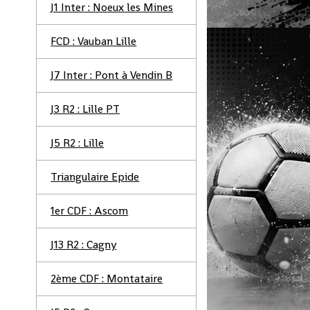
J1 Inter : Noeux les Mines
FCD : Vauban Lille
J7 Inter : Pont à Vendin B
s
J3 R2 : Lille PT
J5 R2 : Lille
Triangulaire Epide
1er CDF : Ascom
J13 R2 : Cagny
2ème CDF : Montataire