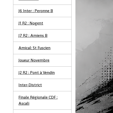
J6 Inter : Peronne B
J1 R2 : Nogent
J7 R2 : Amiens B
Amical: St Fuscien
Joueur Novembre
J2 R2 : Pont à Vendin
Inter-District
Finale Régionale CDF :
Ascali