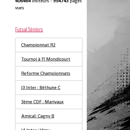
406464
visiteurs -
954743
pages
vues
Futsal Séniors
Championnat R2
Tournoi à 11 Mondicourt
Reforme Championnats
J3 Inter : Béthune C
3ème CDF : Marivaux
Amical: Cagny B