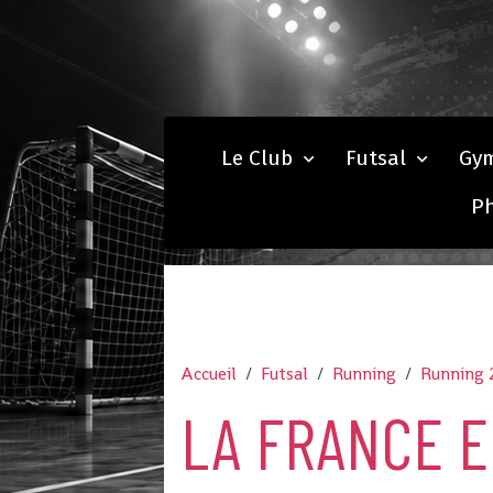
Le Club
Futsal
Gy
P
Accueil
Futsal
Running
Running 
LA FRANCE E