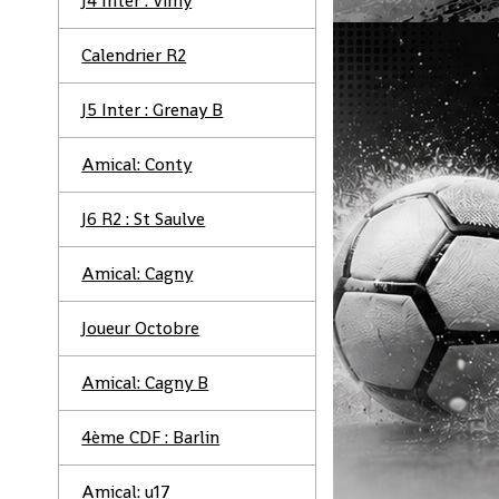
J4 Inter : Vimy
Calendrier R2
J5 Inter : Grenay B
Amical: Conty
J6 R2 : St Saulve
Amical: Cagny
Joueur Octobre
Amical: Cagny B
4ème CDF : Barlin
Amical: u17