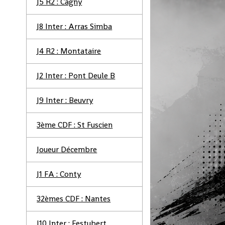
J5 R2 : Cagny
J8 Inter : Arras Simba
J4 R2 : Montataire
J2 Inter : Pont Deule B
J9 Inter : Beuvry
3ème CDF : St Fuscien
Joueur Décembre
J1 FA : Conty
32èmes CDF : Nantes
J10 Inter : Festubert