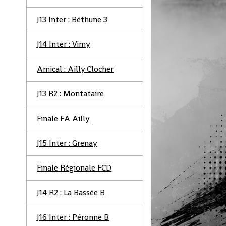
J13 Inter : Béthune 3
J14 Inter : Vimy
Amical : Ailly Clocher
J13 R2 : Montataire
Finale FA Ailly
J15 Inter : Grenay
Finale Régionale FCD
J14 R2 : La Bassée B
J16 Inter : Péronne B