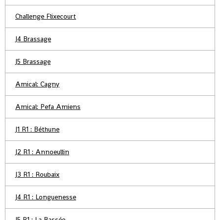
Challenge Flixecourt
J4 Brassage
J5 Brassage
Amical: Cagny
Amical: Pefa Amiens
J1 R1 : Béthune
J2 R1 : Annoeullin
J3 R1 : Roubaix
J4 R1 : Longuenesse
J5 R1 : La Bassée