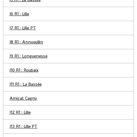
J6 R1 : Lille
J7 R1 : Lille PT
J8 R1 : Annoeullin
J9 R1 : Longuenesse
J10 R1 : Roubaix
J11 R1 : La Bassée
Amical: Cagny
J12 R1 : Lille
J13 R1 : Lille PT