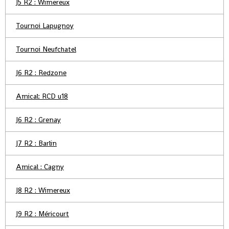
J5 R2 : Wimereux
Tournoi Lapugnoy
Tournoi Neufchatel
J6 R2 : Redzone
Amical: RCD u18
J6 R2 : Grenay
J7 R2 : Barlin
Amical : Cagny
J8 R2 : Wimereux
J9 R2 : Méricourt