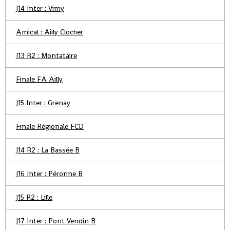
J14 Inter : Vimy
Amical : Ailly Clocher
J13 R2 : Montataire
Finale FA Ailly
J15 Inter : Grenay
Finale Régionale FCD
J14 R2 : La Bassée B
J16 Inter : Péronne B
J15 R2 : Lille
J17 Inter : Pont Vendin B