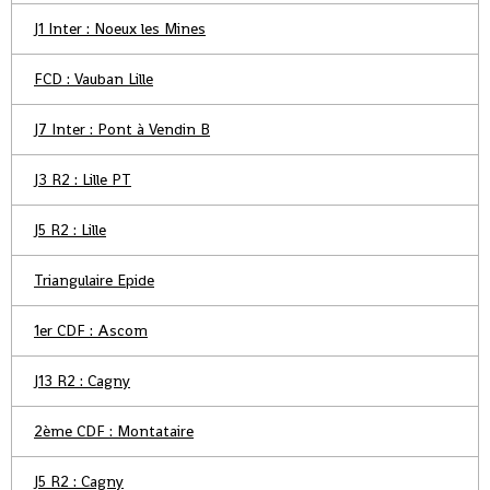
J1 Inter : Noeux les Mines
FCD : Vauban Lille
J7 Inter : Pont à Vendin B
J3 R2 : Lille PT
J5 R2 : Lille
Triangulaire Epide
1er CDF : Ascom
J13 R2 : Cagny
2ème CDF : Montataire
J5 R2 : Cagny