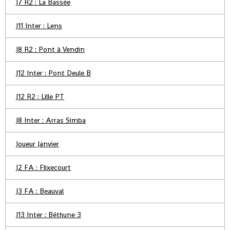
J7 R2 : La Bassée
J11 Inter : Lens
J8 R2 : Pont à Vendin
J12 Inter : Pont Deule B
J12 R2 : Lille PT
J8 Inter : Arras Simba
Joueur Janvier
J2 FA : Flixecourt
J3 FA : Beauval
J13 Inter : Béthune 3