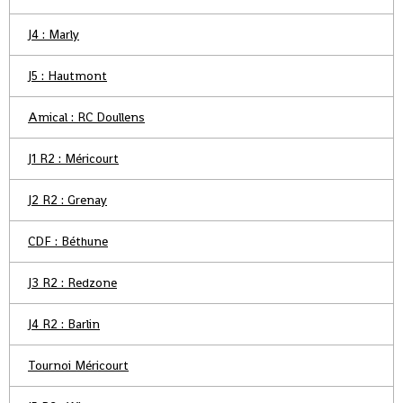
J4 : Marly
J5 : Hautmont
Amical : RC Doullens
J1 R2 : Méricourt
J2 R2 : Grenay
CDF : Béthune
J3 R2 : Redzone
J4 R2 : Barlin
Tournoi Méricourt