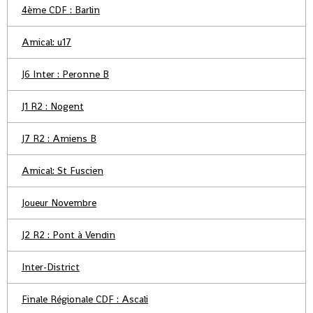
4ème CDF : Barlin
Amical: u17
J6 Inter : Peronne B
J1 R2 : Nogent
J7 R2 : Amiens B
Amical: St Fuscien
Joueur Novembre
J2 R2 : Pont à Vendin
Inter-District
Finale Régionale CDF : Ascali