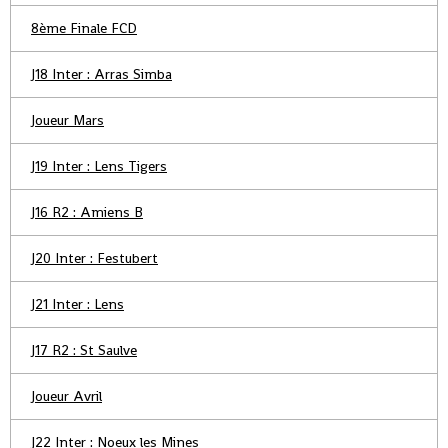
8ème Finale FCD
J18 Inter : Arras Simba
Joueur Mars
J19 Inter : Lens Tigers
J16 R2 : Amiens B
J20 Inter : Festubert
J21 Inter : Lens
J17 R2 : St Saulve
Joueur Avril
J22 Inter : Noeux les Mines