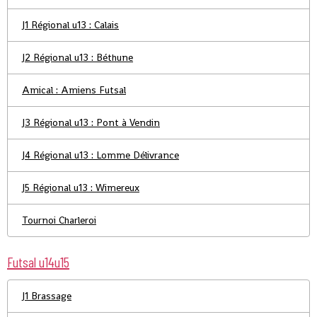
J1 Régional u13 : Calais
J2 Régional u13 : Béthune
Amical : Amiens Futsal
J3 Régional u13 : Pont à Vendin
J4 Régional u13 : Lomme Délivrance
J5 Régional u13 : Wimereux
Tournoi Charleroi
Futsal u14u15
J1 Brassage