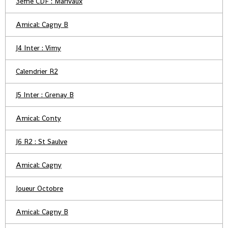
3ème CDF : Marivaux
Amical: Cagny B
J4 Inter : Vimy
Calendrier R2
J5 Inter : Grenay B
Amical: Conty
J6 R2 : St Saulve
Amical: Cagny
Joueur Octobre
Amical: Cagny B