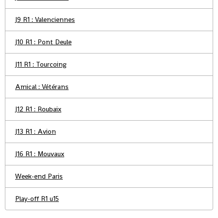
J9 R1 : Valenciennes
J10 R1 : Pont Deule
J11 R1 : Tourcoing
Amical : Vétérans
J12 R1 : Roubaix
J13 R1 : Avion
J16 R1 : Mouvaux
Week-end Paris
Play-off R1 u15