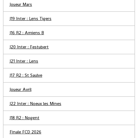
Joueur Mars
J19 Inter : Lens Tigers
J16 R2 : Amiens B
J20 Inter : Festubert
J21 Inter : Lens
J17 R2 : St Saulve
Joueur Avril
J22 Inter : Noeux les Mines
J18 R2 : Nogent
Finale FCD 2026