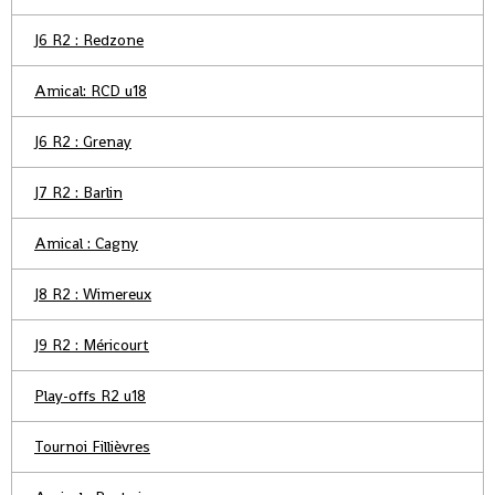
J6 R2 : Redzone
Amical: RCD u18
J6 R2 : Grenay
J7 R2 : Barlin
Amical : Cagny
J8 R2 : Wimereux
J9 R2 : Méricourt
Play-offs R2 u18
Tournoi Fillièvres