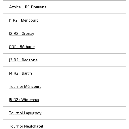
Amical : RC Doullens
J1 R2 : Méricourt
J2 R2 : Grenay
CDF : Béthune
J3 R2 : Redzone
J4 R2 : Barlin
Tournoi Méricourt
J5 R2 : Wimereux
Tournoi Lapugnoy
Tournoi Neufchatel