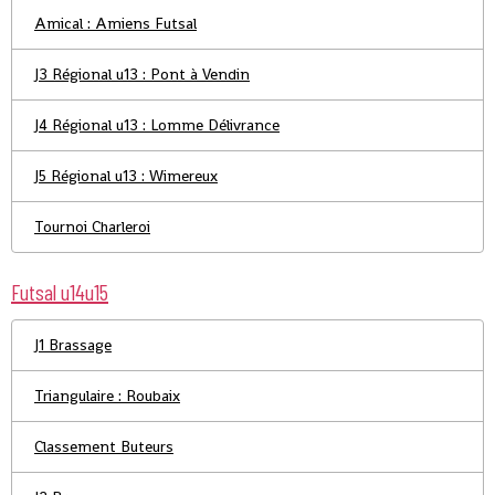
Amical : Amiens Futsal
J3 Régional u13 : Pont à Vendin
J4 Régional u13 : Lomme Délivrance
J5 Régional u13 : Wimereux
Tournoi Charleroi
Futsal u14u15
J1 Brassage
Triangulaire : Roubaix
Classement Buteurs