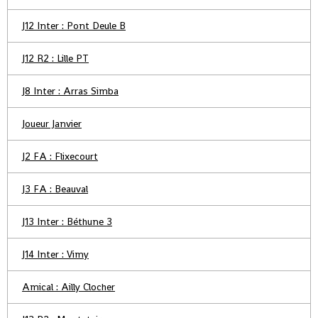
J12 Inter : Pont Deule B
J12 R2 : Lille PT
J8 Inter : Arras Simba
Joueur Janvier
J2 FA : Flixecourt
J3 FA : Beauval
J13 Inter : Béthune 3
J14 Inter : Vimy
Amical : Ailly Clocher