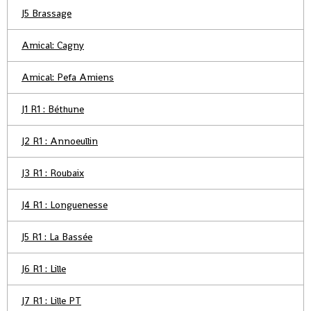
J5 Brassage
Amical: Cagny
Amical: Pefa Amiens
J1 R1 : Béthune
J2 R1 : Annoeullin
J3 R1 : Roubaix
J4 R1 : Longuenesse
J5 R1 : La Bassée
J6 R1 : Lille
J7 R1 : Lille PT