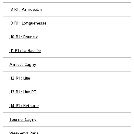
J8 R1 : Annoeullin
J9 R1 : Longuenesse
J10 R1 : Roubaix
J11 R1 : La Bassée
Amical: Cagny
J12 R1 : Lille
J13 R1 : Lille PT
J14 R1 : Béthune
Tournoi Cagny
Week-end Paris