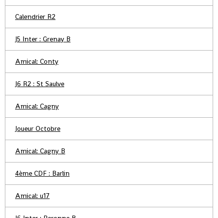
Calendrier R2
J5 Inter : Grenay B
Amical: Conty
J6 R2 : St Saulve
Amical: Cagny
Joueur Octobre
Amical: Cagny B
4ème CDF : Barlin
Amical: u17