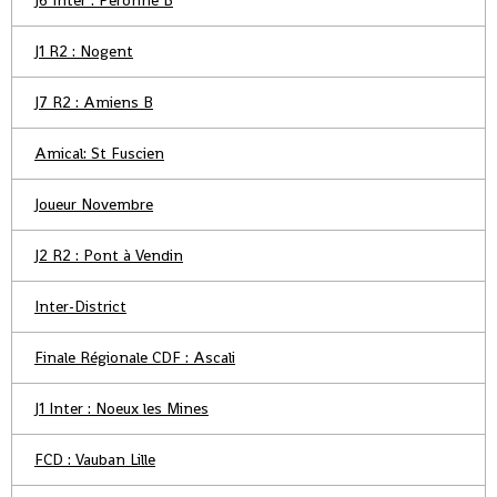
J6 Inter : Peronne B
J1 R2 : Nogent
J7 R2 : Amiens B
Amical: St Fuscien
Joueur Novembre
J2 R2 : Pont à Vendin
Inter-District
Finale Régionale CDF : Ascali
J1 Inter : Noeux les Mines
FCD : Vauban Lille