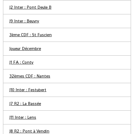
J2 Inter : Pont Deule B
J9 Inter : Beuvry
3ème CDF : St Fuscien
Joueur Décembre
J1 FA : Conty
32èmes CDF : Nantes
J10 Inter : Festubert
J7 R2 : La Bassée
J11 Inter : Lens
J8 R2 : Pont à Vendin