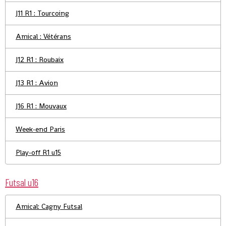
J11 R1 : Tourcoing
Amical : Vétérans
J12 R1 : Roubaix
J13 R1 : Avion
J16 R1 : Mouvaux
Week-end Paris
Play-off R1 u15
Futsal u16
Amical: Cagny Futsal