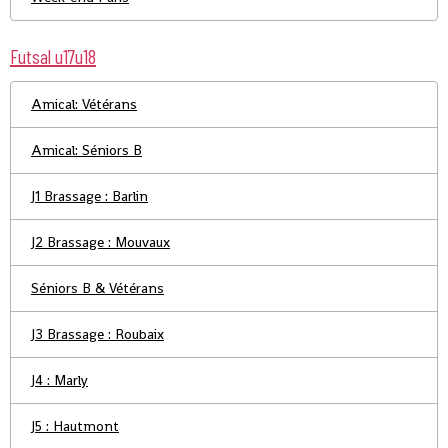
Futsal u17u18
Amical: Vétérans
Amical: Séniors B
J1 Brassage : Barlin
J2 Brassage : Mouvaux
Séniors B & Vétérans
J3 Brassage : Roubaix
J4 : Marly
J5 : Hautmont