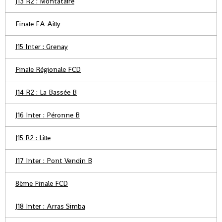
J13 R2 : Montataire
Finale FA Ailly
J15 Inter : Grenay
Finale Régionale FCD
J14 R2 : La Bassée B
J16 Inter : Péronne B
J15 R2 : Lille
J17 Inter : Pont Vendin B
8ème Finale FCD
J18 Inter : Arras Simba