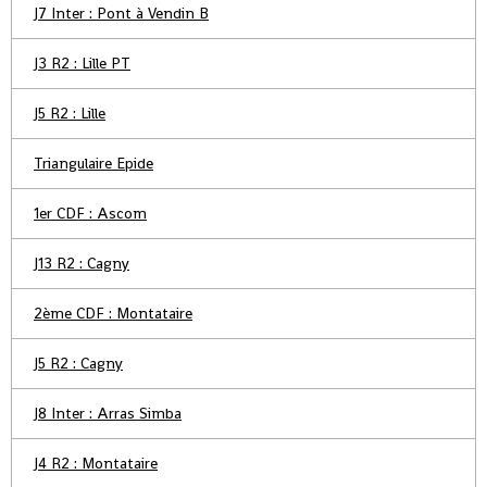
J7 Inter : Pont à Vendin B
J3 R2 : Lille PT
J5 R2 : Lille
Triangulaire Epide
1er CDF : Ascom
J13 R2 : Cagny
2ème CDF : Montataire
J5 R2 : Cagny
J8 Inter : Arras Simba
J4 R2 : Montataire