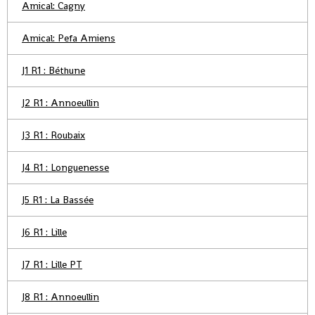
Amical: Cagny
Amical: Pefa Amiens
J1 R1 : Béthune
J2 R1 : Annoeullin
J3 R1 : Roubaix
J4 R1 : Longuenesse
J5 R1 : La Bassée
J6 R1 : Lille
J7 R1 : Lille PT
J8 R1 : Annoeullin