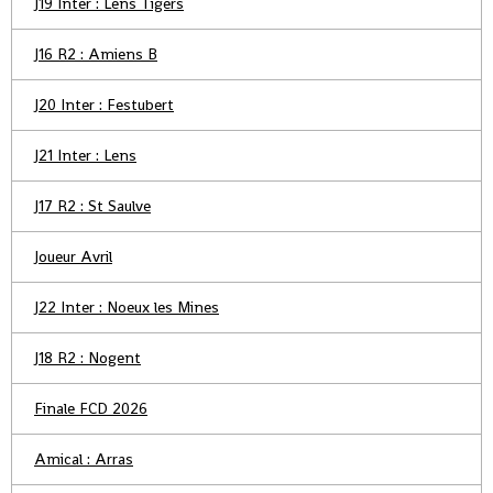
J19 Inter : Lens Tigers
J16 R2 : Amiens B
J20 Inter : Festubert
J21 Inter : Lens
J17 R2 : St Saulve
Joueur Avril
J22 Inter : Noeux les Mines
J18 R2 : Nogent
Finale FCD 2026
Amical : Arras