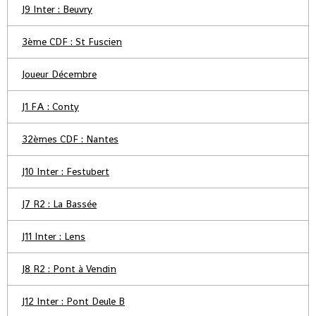
J9 Inter : Beuvry
3ème CDF : St Fuscien
Joueur Décembre
J1 FA : Conty
32èmes CDF : Nantes
J10 Inter : Festubert
J7 R2 : La Bassée
J11 Inter : Lens
J8 R2 : Pont à Vendin
J12 Inter : Pont Deule B