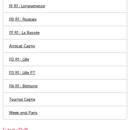
J9 R1 : Longuenesse
J10 R1 : Roubaix
J11 R1 : La Bassée
Amical: Cagny
J12 R1 : Lille
J13 R1 : Lille PT
J14 R1 : Béthune
Tournoi Cagny
Week-end Paris
Futsal u17u18