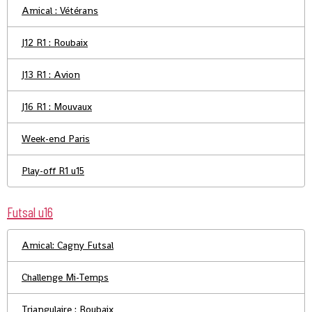
Amical : Vétérans
J12 R1 : Roubaix
J13 R1 : Avion
J16 R1 : Mouvaux
Week-end Paris
Play-off R1 u15
Futsal u16
Amical: Cagny Futsal
Challenge Mi-Temps
Triangulaire : Roubaix