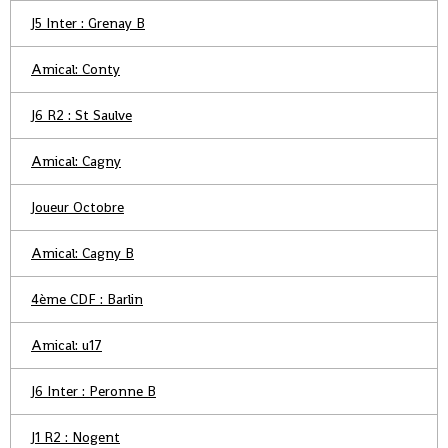
J5 Inter : Grenay B
Amical: Conty
J6 R2 : St Saulve
Amical: Cagny
Joueur Octobre
Amical: Cagny B
4ème CDF : Barlin
Amical: u17
J6 Inter : Peronne B
J1 R2 : Nogent