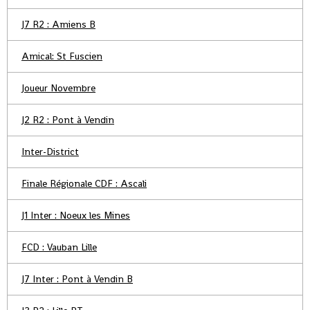
J7 R2 : Amiens B
Amical: St Fuscien
Joueur Novembre
J2 R2 : Pont à Vendin
Inter-District
Finale Régionale CDF : Ascali
J1 Inter : Noeux les Mines
FCD : Vauban Lille
J7 Inter : Pont à Vendin B