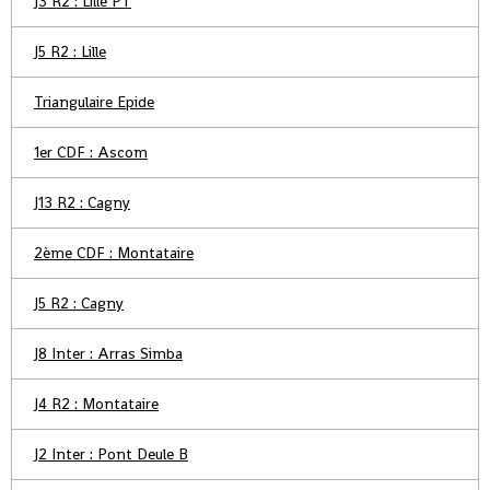
J3 R2 : Lille PT
J5 R2 : Lille
Triangulaire Epide
1er CDF : Ascom
J13 R2 : Cagny
2ème CDF : Montataire
J5 R2 : Cagny
J8 Inter : Arras Simba
J4 R2 : Montataire
J2 Inter : Pont Deule B