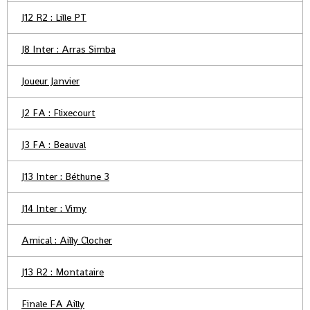
J12 R2 : Lille PT
J8 Inter : Arras Simba
Joueur Janvier
J2 FA : Flixecourt
J3 FA : Beauval
J13 Inter : Béthune 3
J14 Inter : Vimy
Amical : Ailly Clocher
J13 R2 : Montataire
Finale FA Ailly