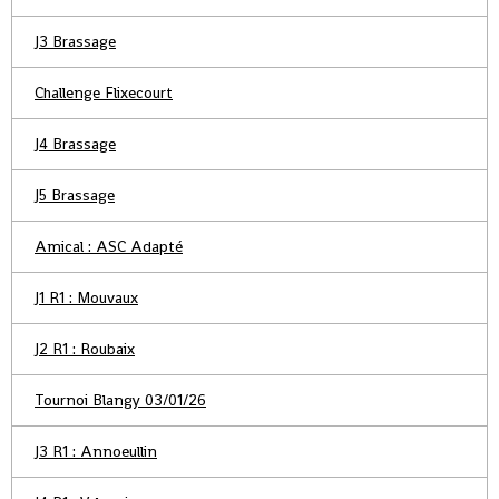
J3 Brassage
Challenge Flixecourt
J4 Brassage
J5 Brassage
Amical : ASC Adapté
J1 R1 : Mouvaux
J2 R1 : Roubaix
Tournoi Blangy 03/01/26
J3 R1 : Annoeullin