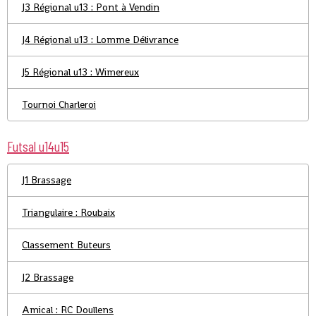
J3 Régional u13 : Pont à Vendin
J4 Régional u13 : Lomme Délivrance
J5 Régional u13 : Wimereux
Tournoi Charleroi
Futsal u14u15
J1 Brassage
Triangulaire : Roubaix
Classement Buteurs
J2 Brassage
Amical : RC Doullens