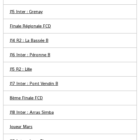
J15 Inter : Grenay
Finale Régionale FCD
J14 R2 : La Bassée B
J16 Inter : Péronne B
J15 R2 : Lille
J17 Inter : Pont Vendin B
8ème Finale FCD
J18 Inter : Arras Simba
Joueur Mars