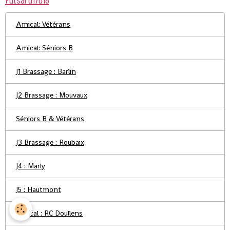
Amical: Vétérans
Amical: Séniors B
J1 Brassage : Barlin
J2 Brassage : Mouvaux
Séniors B & Vétérans
J3 Brassage : Roubaix
J4 : Marly
J5 : Hautmont
Amical : RC Doullens