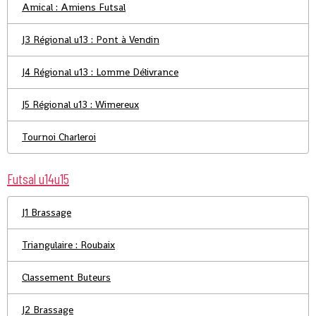
Amical : Amiens Futsal
J3 Régional u13 : Pont à Vendin
J4 Régional u13 : Lomme Délivrance
J5 Régional u13 : Wimereux
Tournoi Charleroi
Futsal u14u15
J1 Brassage
Triangulaire : Roubaix
Classement Buteurs
J2 Brassage