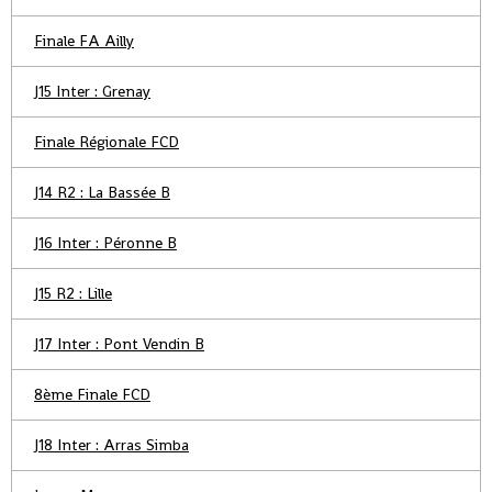
Finale FA Ailly
J15 Inter : Grenay
Finale Régionale FCD
J14 R2 : La Bassée B
J16 Inter : Péronne B
J15 R2 : Lille
J17 Inter : Pont Vendin B
8ème Finale FCD
J18 Inter : Arras Simba