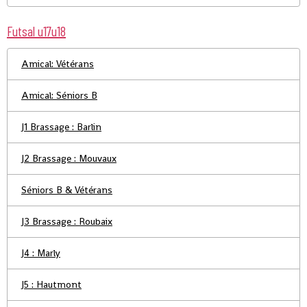
Futsal u17u18
Amical: Vétérans
Amical: Séniors B
J1 Brassage : Barlin
J2 Brassage : Mouvaux
Séniors B & Vétérans
J3 Brassage : Roubaix
J4 : Marly
J5 : Hautmont