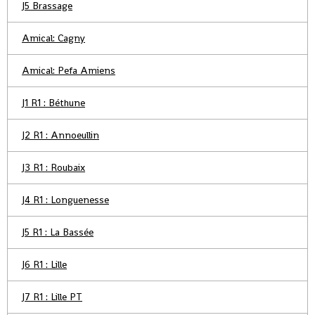
J5 Brassage
Amical: Cagny
Amical: Pefa Amiens
J1 R1 : Béthune
J2 R1 : Annoeullin
J3 R1 : Roubaix
J4 R1 : Longuenesse
J5 R1 : La Bassée
J6 R1 : Lille
J7 R1 : Lille PT