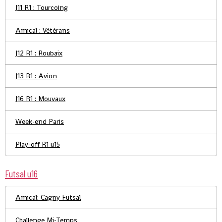
J11 R1 : Tourcoing
Amical : Vétérans
J12 R1 : Roubaix
J13 R1 : Avion
J16 R1 : Mouvaux
Week-end Paris
Play-off R1 u15
Futsal u16
Amical: Cagny Futsal
Challenge Mi-Temps