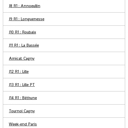
J8 R1 : Annoeullin
J9 R1 : Longuenesse
J10 R1 : Roubaix
J11 R1 : La Bassée
Amical: Cagny
J12 R1 : Lille
J13 R1 : Lille PT
J14 R1 : Béthune
Tournoi Cagny
Week-end Paris