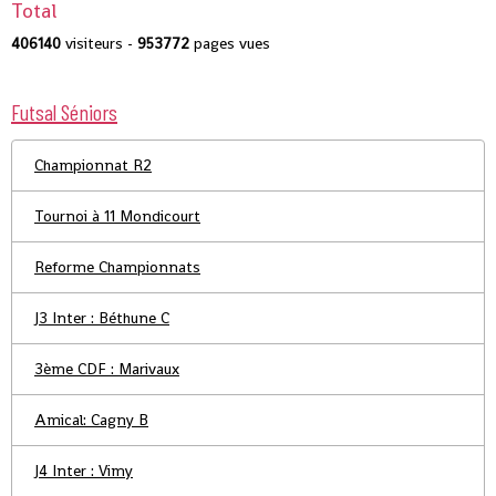
Total
406140
visiteurs -
953772
pages vues
Futsal Séniors
Championnat R2
Tournoi à 11 Mondicourt
Reforme Championnats
J3 Inter : Béthune C
3ème CDF : Marivaux
Amical: Cagny B
J4 Inter : Vimy