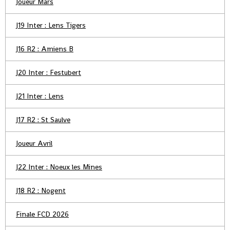
Joueur Mars
J19 Inter : Lens Tigers
J16 R2 : Amiens B
J20 Inter : Festubert
J21 Inter : Lens
J17 R2 : St Saulve
Joueur Avril
J22 Inter : Noeux les Mines
J18 R2 : Nogent
Finale FCD 2026