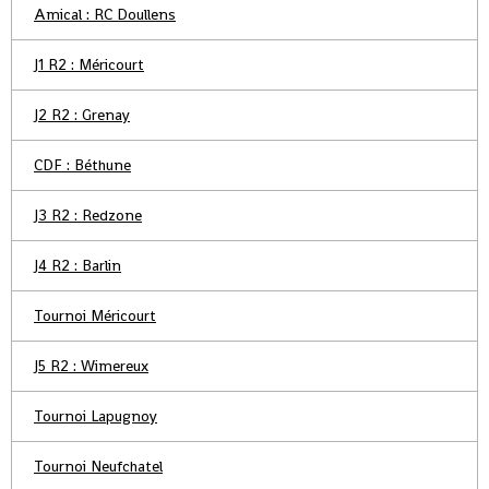
Amical : RC Doullens
J1 R2 : Méricourt
J2 R2 : Grenay
CDF : Béthune
J3 R2 : Redzone
J4 R2 : Barlin
Tournoi Méricourt
J5 R2 : Wimereux
Tournoi Lapugnoy
Tournoi Neufchatel