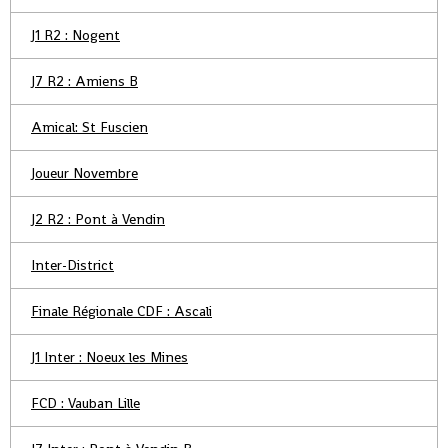
J1 R2 : Nogent
J7 R2 : Amiens B
Amical: St Fuscien
Joueur Novembre
J2 R2 : Pont à Vendin
Inter-District
Finale Régionale CDF : Ascali
J1 Inter : Noeux les Mines
FCD : Vauban Lille