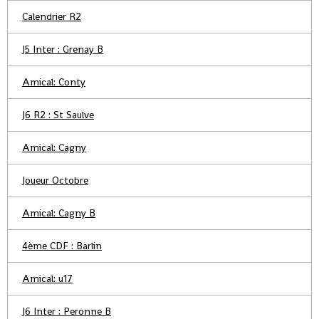
Calendrier R2
J5 Inter : Grenay B
Amical: Conty
J6 R2 : St Saulve
Amical: Cagny
Joueur Octobre
Amical: Cagny B
4ème CDF : Barlin
Amical: u17
J6 Inter : Peronne B