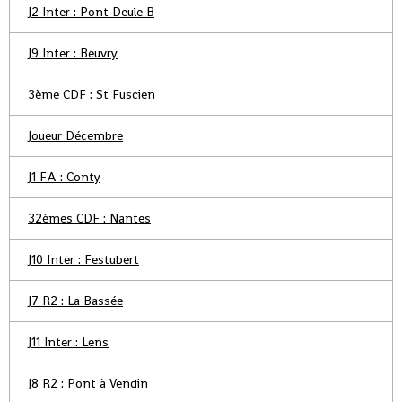
J2 Inter : Pont Deule B
J9 Inter : Beuvry
3ème CDF : St Fuscien
Joueur Décembre
J1 FA : Conty
32èmes CDF : Nantes
J10 Inter : Festubert
J7 R2 : La Bassée
J11 Inter : Lens
J8 R2 : Pont à Vendin