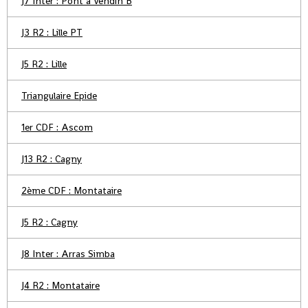
J7 Inter : Pont à Vendin B
J3 R2 : Lille PT
J5 R2 : Lille
Triangulaire Epide
1er CDF : Ascom
J13 R2 : Cagny
2ème CDF : Montataire
J5 R2 : Cagny
J8 Inter : Arras Simba
J4 R2 : Montataire