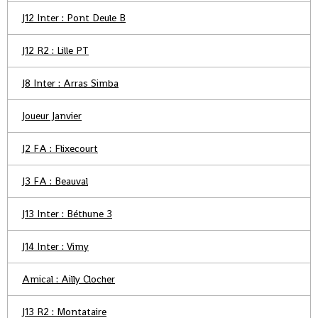
J12 Inter : Pont Deule B
J12 R2 : Lille PT
J8 Inter : Arras Simba
Joueur Janvier
J2 FA : Flixecourt
J3 FA : Beauval
J13 Inter : Béthune 3
J14 Inter : Vimy
Amical : Ailly Clocher
J13 R2 : Montataire