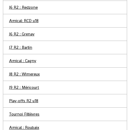
J6 R2 : Redzone
Amical: RCD u18
J6 R2 : Grenay
J7 R2 : Barlin
Amical : Cagny
J8 R2 : Wimereux
J9 R2 : Méricourt
Play-offs R2 u18
Tournoi Fillièvres
Amical : Roubaix