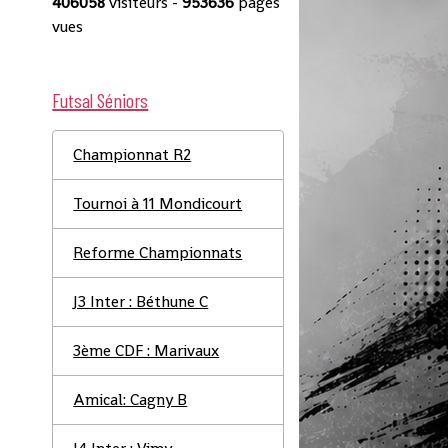
406058
visiteurs -
953636
pages
vues
Futsal Séniors
Championnat R2
Tournoi à 11 Mondicourt
Reforme Championnats
J3 Inter : Béthune C
3ème CDF : Marivaux
Amical: Cagny B