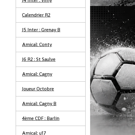
J4 Inter : Vimy
Calendrier R2
J5 Inter : Grenay B
Amical: Conty
J6 R2 : St Saulve
Amical: Cagny
Joueur Octobre
Amical: Cagny B
4ème CDF : Barlin
Amical: u17