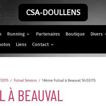
CSA-DOULLENS
m
Running
Partenaires
Boutique
Divers
hotos
Liens
Contact
/2015
Futsal Séniors
14ème Futsal à Beauval 16/02/15
L À BEAUVAL