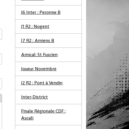
J6 Inter : Peronne B
J1 R2 : Nogent
J7 R2 : Amiens B
Amical: St Fuscien
Joueur Novembre
J2 R2 : Pont à Vendin
Inter-District
Finale Régionale CDF :
Ascali