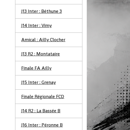
J13 Inter : Béthune 3
J14 Inter : Vimy
Amical : Ailly Clocher
J13 R2 : Montataire
Finale FA Ailly
J15 Inter : Grenay
Finale Régionale FCD
J14 R2 : La Bassée B
J16 Inter : Péronne B