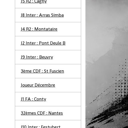
J5 R2 : Cagny
J8 Inter : Arras Simba
J4 R2 : Montataire
J2 Inter : Pont Deule B
J9 Inter : Beuvry
3ème CDF : St Fuscien
Joueur Décembre
J1 FA : Conty
32èmes CDF : Nantes
J10 Inter : Festubert