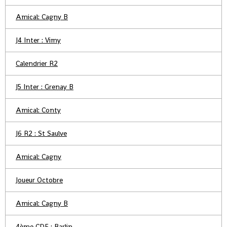
Amical: Cagny B
J4 Inter : Vimy
Calendrier R2
J5 Inter : Grenay B
Amical: Conty
J6 R2 : St Saulve
Amical: Cagny
Joueur Octobre
Amical: Cagny B
4ème CDF : Barlin