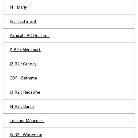
J4 : Marly
J5 : Hautmont
Amical : RC Doullens
J1 R2 : Méricourt
J2 R2 : Grenay
CDF : Béthune
J3 R2 : Redzone
J4 R2 : Barlin
Tournoi Méricourt
J5 R2 : Wimereux