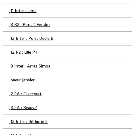
J11 Inter : Lens
J8 R2 : Pont à Vendin
J12 Inter : Pont Deule B
J12 R2 : Lille PT
J8 Inter : Arras Simba
Joueur Janvier
J2 FA : Flixecourt
J3 FA : Beauval
J13 Inter : Béthune 3