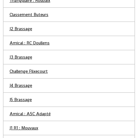
Triangulaire : Roubaix
Classement Buteurs
J2 Brassage
Amical : RC Doullens
J3 Brassage
Challenge Flixecourt
J4 Brassage
J5 Brassage
Amical : ASC Adapté
J1 R1 : Mouvaux