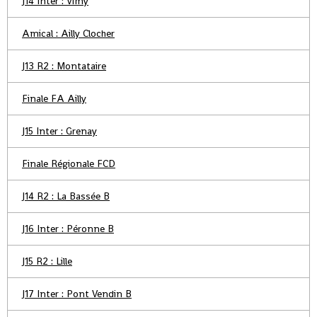
J14 Inter : Vimy
Amical : Ailly Clocher
J13 R2 : Montataire
Finale FA Ailly
J15 Inter : Grenay
Finale Régionale FCD
J14 R2 : La Bassée B
J16 Inter : Péronne B
J15 R2 : Lille
J17 Inter : Pont Vendin B