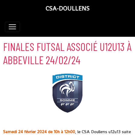
CSA-DOULLENS
FINALES FUTSAL ASSOCIÉ U12U13 À
ABBEVILLE 24/02/24
Samedi 24 février 2024 de 10h à 12h00
, le CSA Doullens u12u13 suite