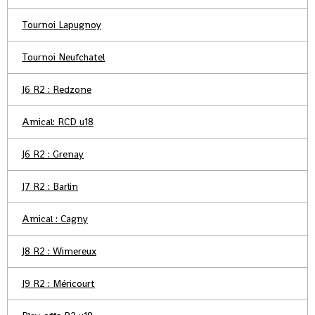
Tournoi Lapugnoy
Tournoi Neufchatel
J6 R2 : Redzone
Amical: RCD u18
J6 R2 : Grenay
J7 R2 : Barlin
Amical : Cagny
J8 R2 : Wimereux
J9 R2 : Méricourt