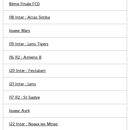
8ème Finale FCD
J18 Inter : Arras Simba
Joueur Mars
J19 Inter : Lens Tigers
J16 R2 : Amiens B
J20 Inter : Festubert
J21 Inter : Lens
J17 R2 : St Saulve
Joueur Avril
J22 Inter : Noeux les Mines