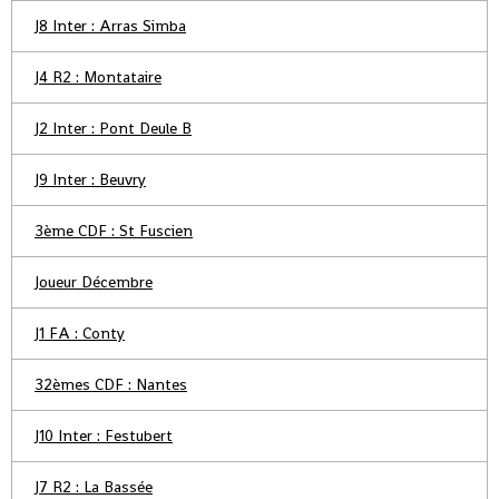
J8 Inter : Arras Simba
J4 R2 : Montataire
J2 Inter : Pont Deule B
J9 Inter : Beuvry
3ème CDF : St Fuscien
Joueur Décembre
J1 FA : Conty
32èmes CDF : Nantes
J10 Inter : Festubert
J7 R2 : La Bassée