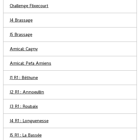
Challenge Flixecourt
J4 Brassage
J5 Brassage
Amical: Cagny
Amical: Pefa Amiens
J1 R1 : Béthune
J2 R1 : Annoeullin
J3 R1 : Roubaix
J4 R1 : Longuenesse
J5 R1 : La Bassée