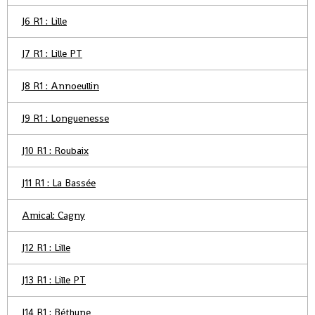
J6 R1 : Lille
J7 R1 : Lille PT
J8 R1 : Annoeullin
J9 R1 : Longuenesse
J10 R1 : Roubaix
J11 R1 : La Bassée
Amical: Cagny
J12 R1 : Lille
J13 R1 : Lille PT
J14 R1 : Béthune