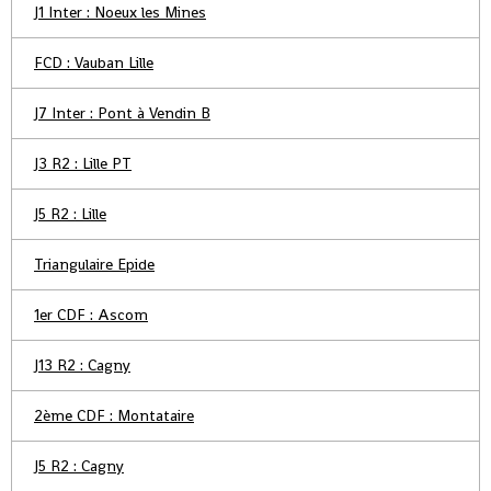
J1 Inter : Noeux les Mines
FCD : Vauban Lille
J7 Inter : Pont à Vendin B
J3 R2 : Lille PT
J5 R2 : Lille
Triangulaire Epide
1er CDF : Ascom
J13 R2 : Cagny
2ème CDF : Montataire
J5 R2 : Cagny