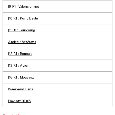
J9 R1 : Valenciennes
J10 R1 : Pont Deule
J11 R1 : Tourcoing
Amical : Vétérans
J12 R1 : Roubaix
J13 R1 : Avion
J16 R1 : Mouvaux
Week-end Paris
Play-off R1 u15