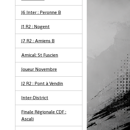
J6 Inter : Peronne B
J1 R2 : Nogent
J7 R2 : Amiens B
Amical: St Fuscien
Joueur Novembre
J2 R2 : Pont à Vendin
Inter-District
Finale Régionale CDF :
Ascali