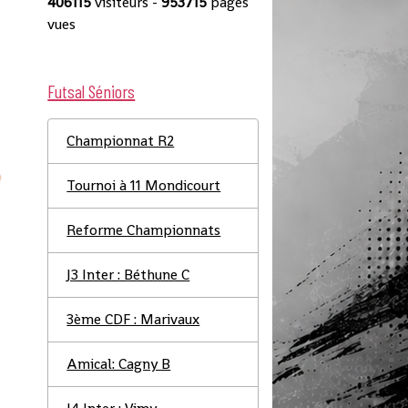
406115
visiteurs -
953715
pages
vues
Futsal Séniors
Championnat R2
Tournoi à 11 Mondicourt
Reforme Championnats
J3 Inter : Béthune C
3ème CDF : Marivaux
Amical: Cagny B