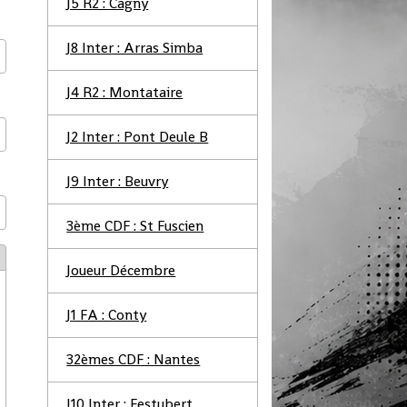
J5 R2 : Cagny
J8 Inter : Arras Simba
J4 R2 : Montataire
J2 Inter : Pont Deule B
J9 Inter : Beuvry
3ème CDF : St Fuscien
Joueur Décembre
J1 FA : Conty
32èmes CDF : Nantes
J10 Inter : Festubert