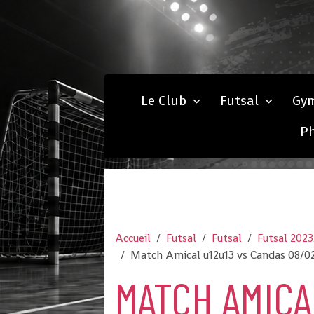
Le Club
Futsal
Gy
P
Accueil
Futsal
Futsal
Futsal 202
Match Amical u12u13 vs Candas 08/0
MATCH AMICA