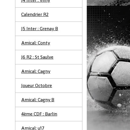
J4 Inter : Vimy
Calendrier R2
J5 Inter : Grenay B
Amical: Conty
J6 R2 : St Saulve
Amical: Cagny
Joueur Octobre
Amical: Cagny B
4ème CDF : Barlin
Amical: u17