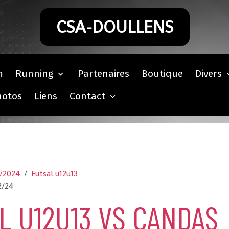
CSA-DOULLENS
m
Running
Partenaires
Boutique
Divers
hotos
Liens
Contact
3/2024
Futsal u12u13
2/24
L U12U13 VS CANDAS