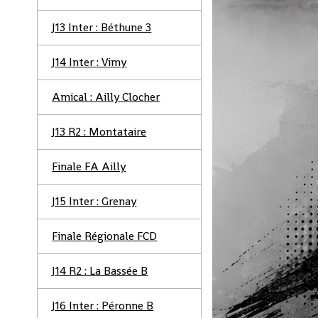
J13 Inter : Béthune 3
J14 Inter : Vimy
Amical : Ailly Clocher
J13 R2 : Montataire
Finale FA Ailly
J15 Inter : Grenay
Finale Régionale FCD
J14 R2 : La Bassée B
J16 Inter : Péronne B