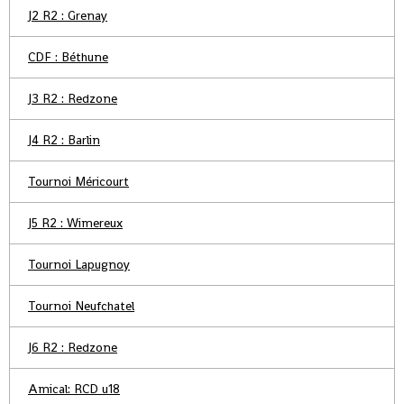
J2 R2 : Grenay
CDF : Béthune
J3 R2 : Redzone
J4 R2 : Barlin
Tournoi Méricourt
J5 R2 : Wimereux
Tournoi Lapugnoy
Tournoi Neufchatel
J6 R2 : Redzone
Amical: RCD u18