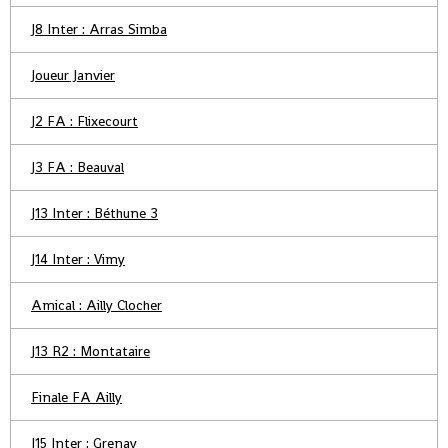
J8 Inter : Arras Simba
Joueur Janvier
J2 FA : Flixecourt
J3 FA : Beauval
J13 Inter : Béthune 3
J14 Inter : Vimy
Amical : Ailly Clocher
J13 R2 : Montataire
Finale FA Ailly
J15 Inter : Grenay