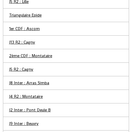
J5 R2 : Lille
Triangulaire Epide
1er CDF : Ascom
J13 R2 : Cagny
2ème CDF : Montataire
J5 R2 : Cagny
J8 Inter : Arras Simba
J4 R2 : Montataire
J2 Inter : Pont Deule B
J9 Inter : Beuvry