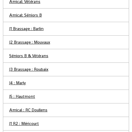
Amical: Vétérans
Amical: Séniors B
J1 Brassage : Barlin
J2 Brassage : Mouvaux
Séniors B & Vétérans
J3 Brassage : Roubaix
J4 : Marly
J5 : Hautmont
Amical : RC Doullens
J1 R2 : Méricourt