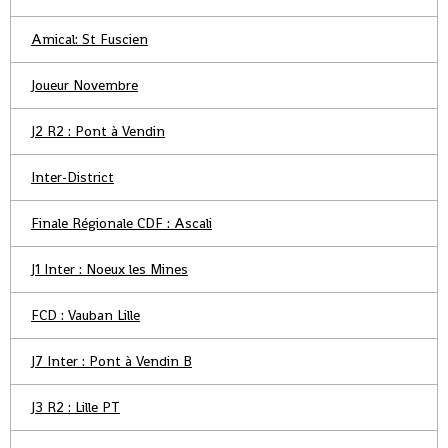
Amical: St Fuscien
Joueur Novembre
J2 R2 : Pont à Vendin
Inter-District
Finale Régionale CDF : Ascali
J1 Inter : Noeux les Mines
FCD : Vauban Lille
J7 Inter : Pont à Vendin B
J3 R2 : Lille PT