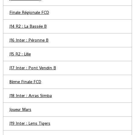
Finale Régionale FCD
J14 R2 : La Bassée B
J16 Inter : Péronne B
J15 R2 : Lille
J17 Inter : Pont Vendin B
8ème Finale FCD
J18 Inter : Arras Simba
Joueur Mars
J19 Inter : Lens Tigers