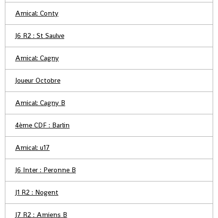
Amical: Conty
J6 R2 : St Saulve
Amical: Cagny
Joueur Octobre
Amical: Cagny B
4ème CDF : Barlin
Amical: u17
J6 Inter : Peronne B
J1 R2 : Nogent
J7 R2 : Amiens B