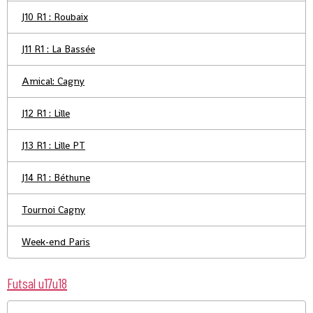
J10 R1 : Roubaix
J11 R1 : La Bassée
Amical: Cagny
J12 R1 : Lille
J13 R1 : Lille PT
J14 R1 : Béthune
Tournoi Cagny
Week-end Paris
Futsal u17u18