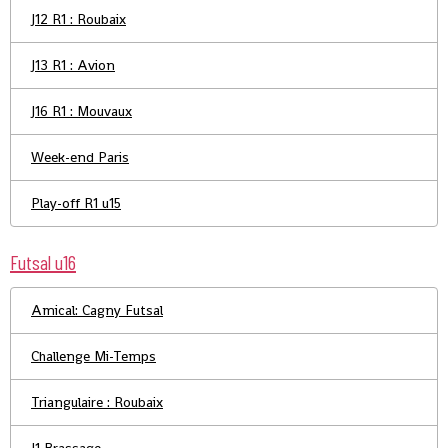
J12 R1 : Roubaix
J13 R1 : Avion
J16 R1 : Mouvaux
Week-end Paris
Play-off R1 u15
Futsal u16
Amical: Cagny Futsal
Challenge Mi-Temps
Triangulaire : Roubaix