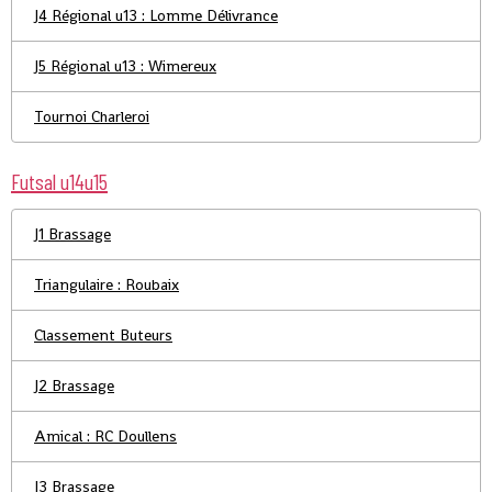
J4 Régional u13 : Lomme Délivrance
J5 Régional u13 : Wimereux
Tournoi Charleroi
Futsal u14u15
J1 Brassage
Triangulaire : Roubaix
Classement Buteurs
J2 Brassage
Amical : RC Doullens
J3 Brassage