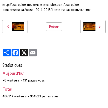
http://csa-epide-doullens.e-monsite.com/csa-epide-
doullens/futsal/futsal-2014-2015/4eme-futsal-beauval.html"
Retour
Partager
Facebook
X
Email
Statistiques
Aujourd'hui
70
visiteurs -
131
pages vues
Total
406317
visiteurs -
954523
pages vues