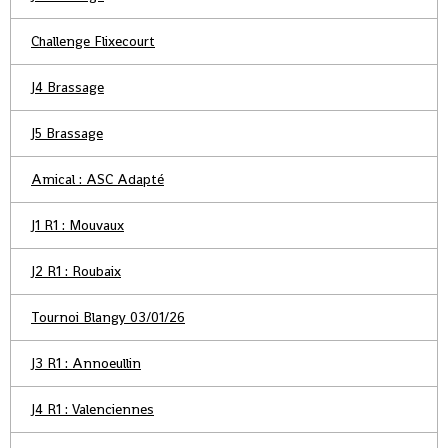
Challenge Flixecourt
J4 Brassage
J5 Brassage
Amical : ASC Adapté
J1 R1 : Mouvaux
J2 R1 : Roubaix
Tournoi Blangy 03/01/26
J3 R1 : Annoeullin
J4 R1 : Valenciennes