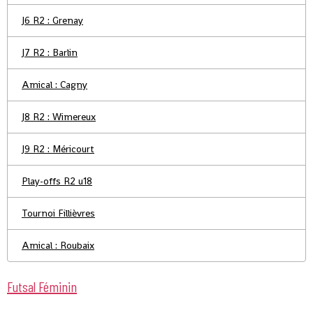
J6 R2 : Grenay
J7 R2 : Barlin
Amical : Cagny
J8 R2 : Wimereux
J9 R2 : Méricourt
Play-offs R2 u18
Tournoi Fillièvres
Amical : Roubaix
Futsal Féminin