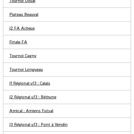
Tournoi Douai
Plateau Beauval
J2 FA Acheux
Finale FA
Tournoi Cagny
Tournoi Longueau
J1 Régional u13 : Calais
J2 Régional u13 : Béthune
Amical : Amiens Futsal
J3 Régional u13 : Pont à Vendin