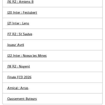
J16 R2 : Amiens B
J20 Inter : Festubert
J21 Inter : Lens
J17 R2 : St Saulve
Joueur Avril
J22 Inter : Noeux les Mines
J18 R2 : Nogent
Finale FCD 2026
Amical : Arras
Classement Buteurs