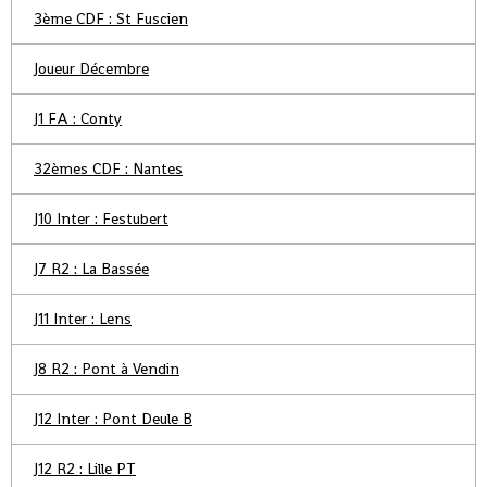
3ème CDF : St Fuscien
Joueur Décembre
J1 FA : Conty
32èmes CDF : Nantes
J10 Inter : Festubert
J7 R2 : La Bassée
J11 Inter : Lens
J8 R2 : Pont à Vendin
J12 Inter : Pont Deule B
J12 R2 : Lille PT