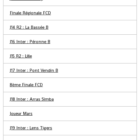
Finale Régionale FCD
J14 R2 : La Bassée B
J16 Inter : Péronne B
J15 R2 : Lille
J17 Inter : Pont Vendin B
8ème Finale FCD
J18 Inter : Arras Simba
Joueur Mars
J19 Inter : Lens Tigers