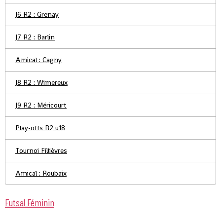
J6 R2 : Grenay
J7 R2 : Barlin
Amical : Cagny
J8 R2 : Wimereux
J9 R2 : Méricourt
Play-offs R2 u18
Tournoi Fillièvres
Amical : Roubaix
Futsal Féminin