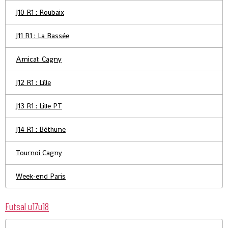
J10 R1 : Roubaix
J11 R1 : La Bassée
Amical: Cagny
J12 R1 : Lille
J13 R1 : Lille PT
J14 R1 : Béthune
Tournoi Cagny
Week-end Paris
Futsal u17u18