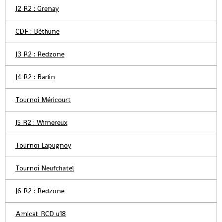
J2 R2 : Grenay
CDF : Béthune
J3 R2 : Redzone
J4 R2 : Barlin
Tournoi Méricourt
J5 R2 : Wimereux
Tournoi Lapugnoy
Tournoi Neufchatel
J6 R2 : Redzone
Amical: RCD u18