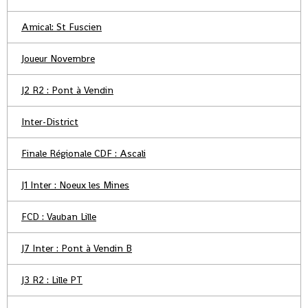
Amical: St Fuscien
Joueur Novembre
J2 R2 : Pont à Vendin
Inter-District
Finale Régionale CDF : Ascali
J1 Inter : Noeux les Mines
FCD : Vauban Lille
J7 Inter : Pont à Vendin B
J3 R2 : Lille PT