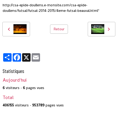
http://csa-epide-doullens.e-monsite.com/csa-epide-
doullens/futsal/futsal-2014-2015/4eme-futsal-beauval.html"
Retour
Partager
Facebook
X
Email
Statistiques
Aujourd'hui
6
visiteurs -
6
pages vues
Total
406155
visiteurs -
953789
pages vues