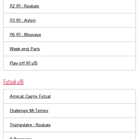
J12 R1 : Roubaix
J13 R1 : Avion
J16 R1 : Mouvaux
Week-end Paris
Play-off R1 u15
Futsal u16
Amical: Cagny Futsal
Challenge Mi-Temps
Triangulaire : Roubaix