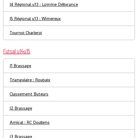
J4 Régional u13 : Lomme Délivrance
J5 Régional u13 : Wimereux
Tournoi Charleroi
Futsal u14u15
J1 Brassage
Triangulaire : Roubaix
Classement Buteurs
J2 Brassage
Amical : RC Doullens
J3 Brassage