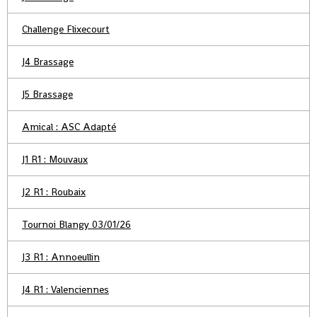
Challenge Flixecourt
J4 Brassage
J5 Brassage
Amical : ASC Adapté
J1 R1 : Mouvaux
J2 R1 : Roubaix
Tournoi Blangy 03/01/26
J3 R1 : Annoeullin
J4 R1 : Valenciennes