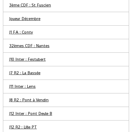
3ème CDF : St Fuscien
Joueur Décembre
J1 FA : Conty
32èmes CDF : Nantes
J10 Inter : Festubert
J7 R2 : La Bassée
J11 Inter : Lens
J8 R2 : Pont à Vendin
J12 Inter : Pont Deule B
J12 R2 : Lille PT