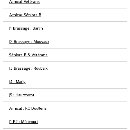
Amical: Vétérans
Amical: Séniors B
J1 Brassage : Barlin
J2 Brassage : Mouvaux
Séniors B & Vétérans
J3 Brassage : Roubaix
J4 : Marly
J5 : Hautmont
Amical : RC Doullens
J1 R2 : Méricourt