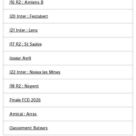
J16 R2 : Amiens B
J20 Inter : Festubert
J21 Inter : Lens
J17 R2 : St Saulve
Joueur Avril
J22 Inter : Noeux les Mines
J18 R2 : Nogent
Finale FCD 2026
Amical : Arras
Classement Buteurs