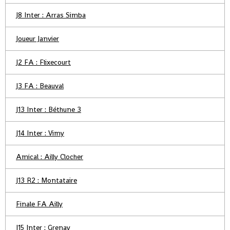
J8 Inter : Arras Simba
Joueur Janvier
J2 FA : Flixecourt
J3 FA : Beauval
J13 Inter : Béthune 3
J14 Inter : Vimy
Amical : Ailly Clocher
J13 R2 : Montataire
Finale FA Ailly
J15 Inter : Grenay