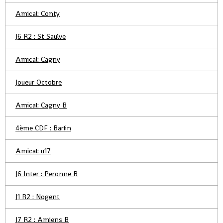
Amical: Conty
J6 R2 : St Saulve
Amical: Cagny
Joueur Octobre
Amical: Cagny B
4ème CDF : Barlin
Amical: u17
J6 Inter : Peronne B
J1 R2 : Nogent
J7 R2 : Amiens B