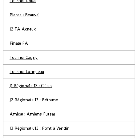
Tournoi Douai
Plateau Beauval
J2 FA Acheux
Finale FA
Tournoi Cagny
Tournoi Longueau
J1 Régional u13 : Calais
J2 Régional u13 : Béthune
Amical : Amiens Futsal
J3 Régional u13 : Pont à Vendin