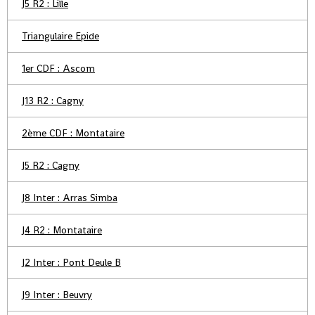
J5 R2 : Lille
Triangulaire Epide
1er CDF : Ascom
J13 R2 : Cagny
2ème CDF : Montataire
J5 R2 : Cagny
J8 Inter : Arras Simba
J4 R2 : Montataire
J2 Inter : Pont Deule B
J9 Inter : Beuvry