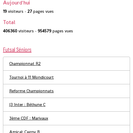
Aujourd'hui
19
visiteurs -
27
pages vues
Total
406360
visiteurs -
954579
pages vues
Futsal Séniors
Championnat R2
Tournoi à 11 Mondicourt
Reforme Championnats
J3 Inter : Béthune C
3ème CDF : Marivaux
Amical: Cagny B