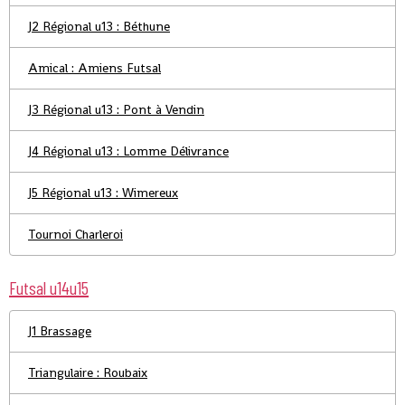
J2 Régional u13 : Béthune
Amical : Amiens Futsal
J3 Régional u13 : Pont à Vendin
J4 Régional u13 : Lomme Délivrance
J5 Régional u13 : Wimereux
Tournoi Charleroi
Futsal u14u15
J1 Brassage
Triangulaire : Roubaix