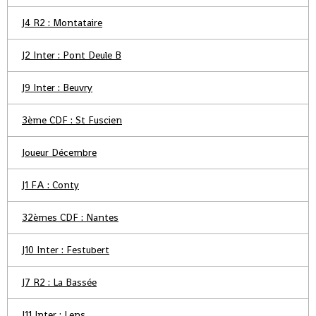
J4 R2 : Montataire
J2 Inter : Pont Deule B
J9 Inter : Beuvry
3ème CDF : St Fuscien
Joueur Décembre
J1 FA : Conty
32èmes CDF : Nantes
J10 Inter : Festubert
J7 R2 : La Bassée
J11 Inter : Lens