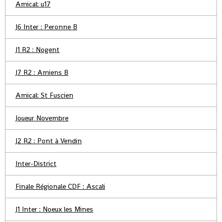
Amical: u17
J6 Inter : Peronne B
J1 R2 : Nogent
J7 R2 : Amiens B
Amical: St Fuscien
Joueur Novembre
J2 R2 : Pont à Vendin
Inter-District
Finale Régionale CDF : Ascali
J1 Inter : Noeux les Mines