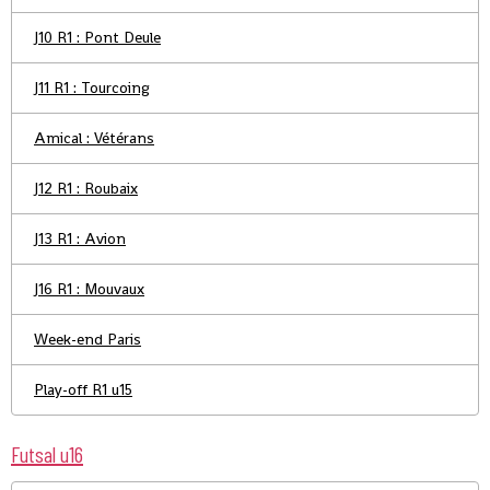
J10 R1 : Pont Deule
J11 R1 : Tourcoing
Amical : Vétérans
J12 R1 : Roubaix
J13 R1 : Avion
J16 R1 : Mouvaux
Week-end Paris
Play-off R1 u15
Futsal u16