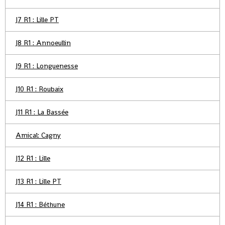
J7 R1 : Lille PT
J8 R1 : Annoeullin
J9 R1 : Longuenesse
J10 R1 : Roubaix
J11 R1 : La Bassée
Amical: Cagny
J12 R1 : Lille
J13 R1 : Lille PT
J14 R1 : Béthune