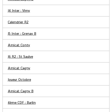
J4 Inter : Vimy
Calendrier R2
J5 Inter : Grenay B
Amical: Conty
J6 R2 : St Saulve
Amical: Cagny
Joueur Octobre
Amical: Cagny B
4ème CDF : Barlin