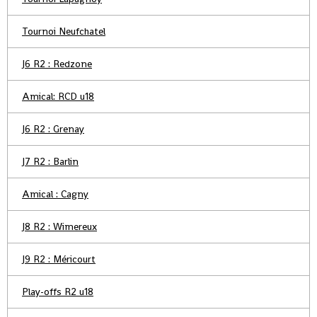
Tournoi Neufchatel
J6 R2 : Redzone
Amical: RCD u18
J6 R2 : Grenay
J7 R2 : Barlin
Amical : Cagny
J8 R2 : Wimereux
J9 R2 : Méricourt
Play-offs R2 u18