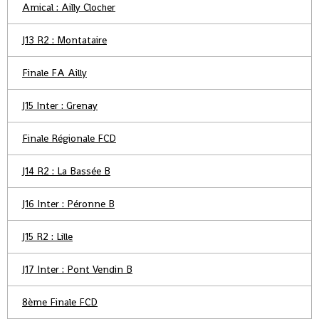
Amical : Ailly Clocher
J13 R2 : Montataire
Finale FA Ailly
J15 Inter : Grenay
Finale Régionale FCD
J14 R2 : La Bassée B
J16 Inter : Péronne B
J15 R2 : Lille
J17 Inter : Pont Vendin B
8ème Finale FCD