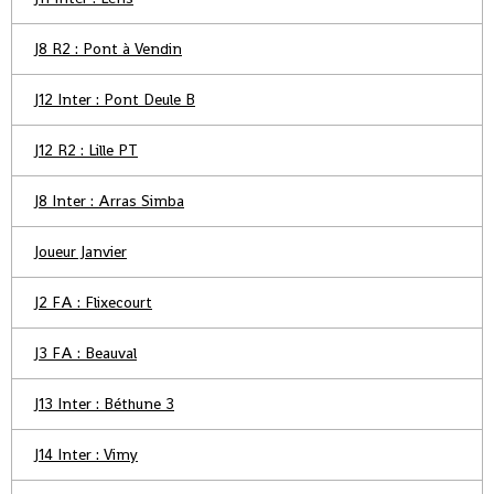
J8 R2 : Pont à Vendin
J12 Inter : Pont Deule B
J12 R2 : Lille PT
J8 Inter : Arras Simba
Joueur Janvier
J2 FA : Flixecourt
J3 FA : Beauval
J13 Inter : Béthune 3
J14 Inter : Vimy