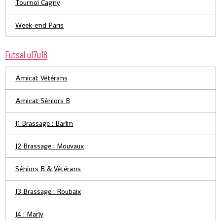
Tournoi Cagny
Week-end Paris
Futsal u17u18
Amical: Vétérans
Amical: Séniors B
J1 Brassage : Barlin
J2 Brassage : Mouvaux
Séniors B & Vétérans
J3 Brassage : Roubaix
J4 : Marly