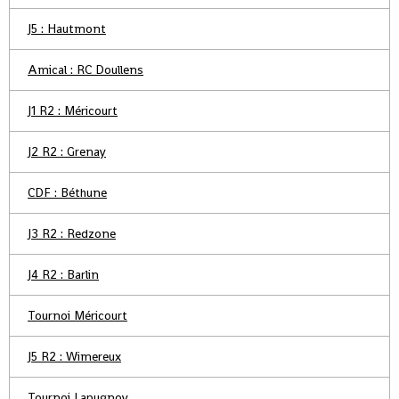
J5 : Hautmont
Amical : RC Doullens
J1 R2 : Méricourt
J2 R2 : Grenay
CDF : Béthune
J3 R2 : Redzone
J4 R2 : Barlin
Tournoi Méricourt
J5 R2 : Wimereux
Tournoi Lapugnoy