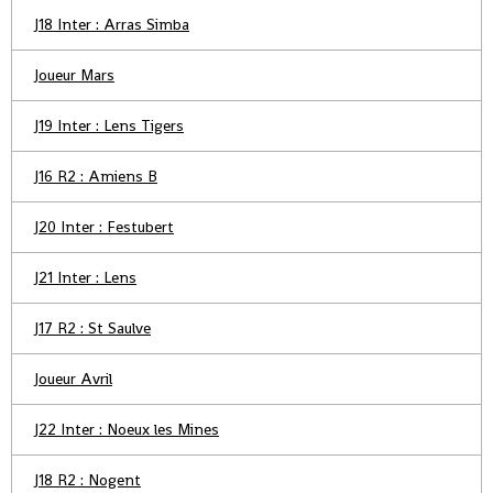
J18 Inter : Arras Simba
Joueur Mars
J19 Inter : Lens Tigers
J16 R2 : Amiens B
J20 Inter : Festubert
J21 Inter : Lens
J17 R2 : St Saulve
Joueur Avril
J22 Inter : Noeux les Mines
J18 R2 : Nogent