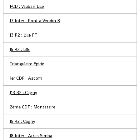
FCD : Vauban Lille
J7 Inter : Pont à Vendin B
J3 R2 : Lille PT
J5 R2 : Lille
Triangulaire Epide
1er CDF : Ascom
J13 R2 : Cagny
2ème CDF : Montataire
J5 R2 : Cagny
J8 Inter : Arras Simba