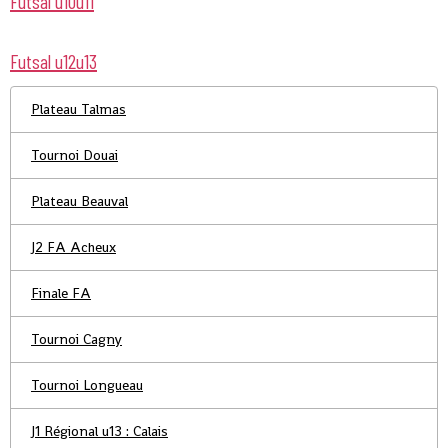
Futsal u10u11
Futsal u12u13
Plateau Talmas
Tournoi Douai
Plateau Beauval
J2 FA Acheux
Finale FA
Tournoi Cagny
Tournoi Longueau
J1 Régional u13 : Calais