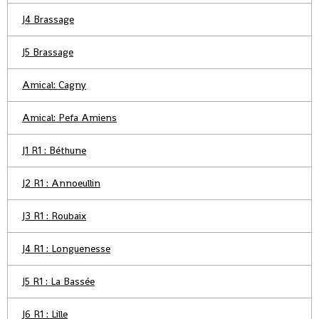
J4 Brassage
J5 Brassage
Amical: Cagny
Amical: Pefa Amiens
J1 R1 : Béthune
J2 R1 : Annoeullin
J3 R1 : Roubaix
J4 R1 : Longuenesse
J5 R1 : La Bassée
J6 R1 : Lille