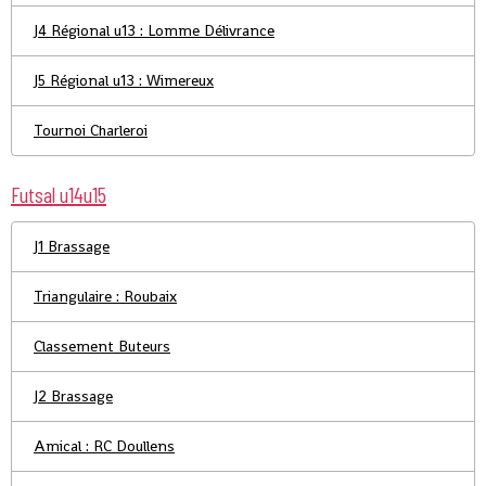
J4 Régional u13 : Lomme Délivrance
J5 Régional u13 : Wimereux
Tournoi Charleroi
Futsal u14u15
J1 Brassage
Triangulaire : Roubaix
Classement Buteurs
J2 Brassage
Amical : RC Doullens