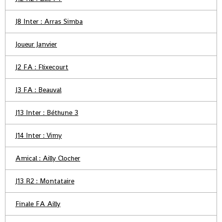
J8 Inter : Arras Simba
Joueur Janvier
J2 FA : Flixecourt
J3 FA : Beauval
J13 Inter : Béthune 3
J14 Inter : Vimy
Amical : Ailly Clocher
J13 R2 : Montataire
Finale FA Ailly