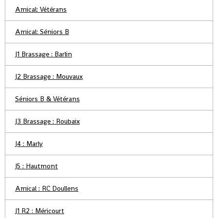
Amical: Vétérans
Amical: Séniors B
J1 Brassage : Barlin
J2 Brassage : Mouvaux
Séniors B & Vétérans
J3 Brassage : Roubaix
J4 : Marly
J5 : Hautmont
Amical : RC Doullens
J1 R2 : Méricourt