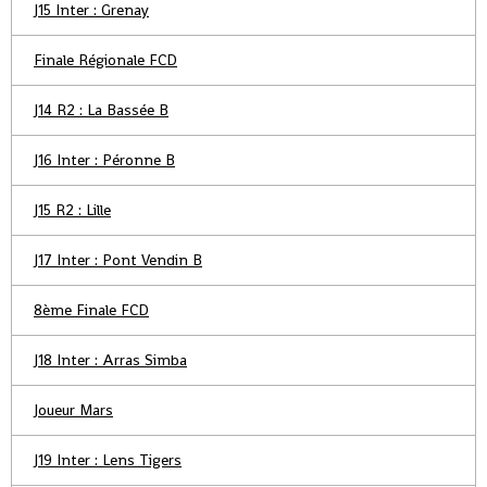
J15 Inter : Grenay
Finale Régionale FCD
J14 R2 : La Bassée B
J16 Inter : Péronne B
J15 R2 : Lille
J17 Inter : Pont Vendin B
8ème Finale FCD
J18 Inter : Arras Simba
Joueur Mars
J19 Inter : Lens Tigers