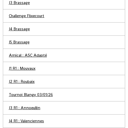
J3 Brassage
Challenge Flixecourt
J4 Brassage
J5 Brassage
Amical : ASC Adapté
J1 R1 : Mouvaux
J2 R1 : Roubaix
Tournoi Blangy 03/01/26
J3 R1 : Annoeullin
J4 R1 : Valenciennes