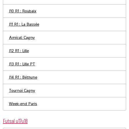
J10 R1 : Roubaix
J11 R1 : La Bassée
Amical: Cagny
J12 R1 : Lille
J13 R1 : Lille PT
J14 R1 : Béthune
Tournoi Cagny
Week-end Paris
Futsal u17u18