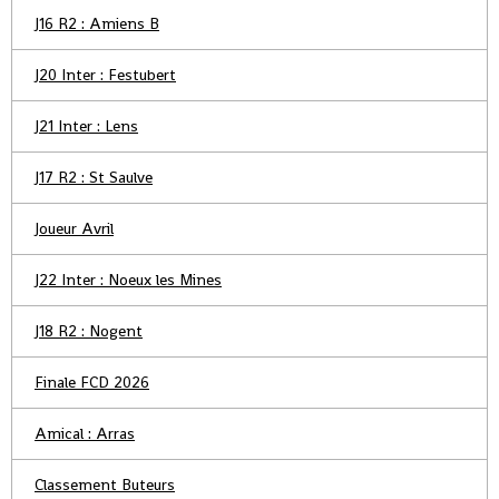
J16 R2 : Amiens B
J20 Inter : Festubert
J21 Inter : Lens
J17 R2 : St Saulve
Joueur Avril
J22 Inter : Noeux les Mines
J18 R2 : Nogent
Finale FCD 2026
Amical : Arras
Classement Buteurs