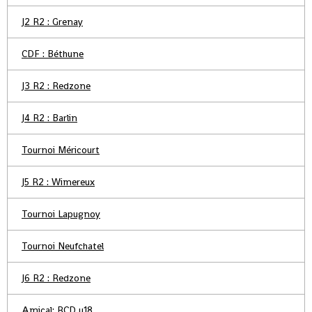
J2 R2 : Grenay
CDF : Béthune
J3 R2 : Redzone
J4 R2 : Barlin
Tournoi Méricourt
J5 R2 : Wimereux
Tournoi Lapugnoy
Tournoi Neufchatel
J6 R2 : Redzone
Amical: RCD u18