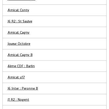
Amical: Conty
J6 R2 : St Saulve
Amical: Cagny
Joueur Octobre
Amical: Cagny B
4ème CDF : Barlin
Amical: u17
J6 Inter : Peronne B
J1 R2 : Nogent