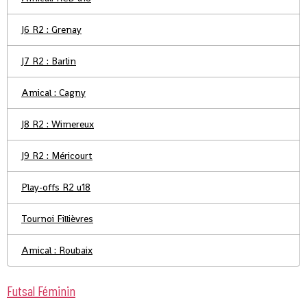
J6 R2 : Grenay
J7 R2 : Barlin
Amical : Cagny
J8 R2 : Wimereux
J9 R2 : Méricourt
Play-offs R2 u18
Tournoi Fillièvres
Amical : Roubaix
Futsal Féminin