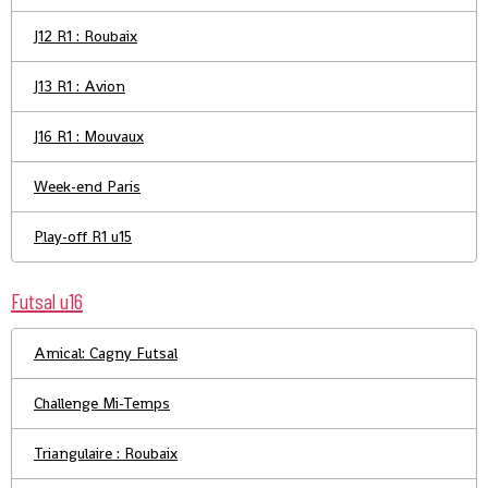
J12 R1 : Roubaix
J13 R1 : Avion
J16 R1 : Mouvaux
Week-end Paris
Play-off R1 u15
Futsal u16
Amical: Cagny Futsal
Challenge Mi-Temps
Triangulaire : Roubaix