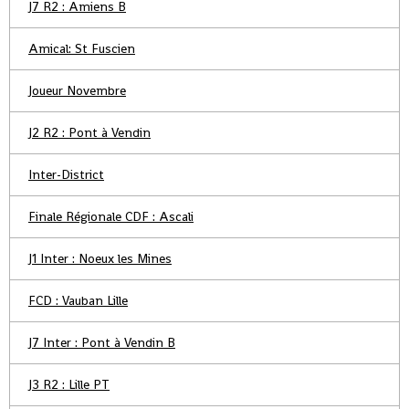
J7 R2 : Amiens B
Amical: St Fuscien
Joueur Novembre
J2 R2 : Pont à Vendin
Inter-District
Finale Régionale CDF : Ascali
J1 Inter : Noeux les Mines
FCD : Vauban Lille
J7 Inter : Pont à Vendin B
J3 R2 : Lille PT