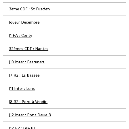
3ème CDF : St Fuscien
Joueur Décembre
J1 FA : Conty
32èmes CDF : Nantes
J10 Inter : Festubert
J7 R2 : La Bassée
J11 Inter : Lens
J8 R2 : Pont à Vendin
J12 Inter : Pont Deule B
J12 R2 : Lille PT