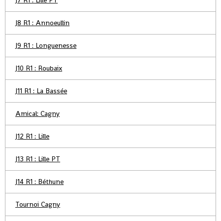
J7 R1 : Lille PT
J8 R1 : Annoeullin
J9 R1 : Longuenesse
J10 R1 : Roubaix
J11 R1 : La Bassée
Amical: Cagny
J12 R1 : Lille
J13 R1 : Lille PT
J14 R1 : Béthune
Tournoi Cagny