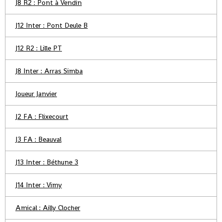
J8 R2 : Pont à Vendin
J12 Inter : Pont Deule B
J12 R2 : Lille PT
J8 Inter : Arras Simba
Joueur Janvier
J2 FA : Flixecourt
J3 FA : Beauval
J13 Inter : Béthune 3
J14 Inter : Vimy
Amical : Ailly Clocher