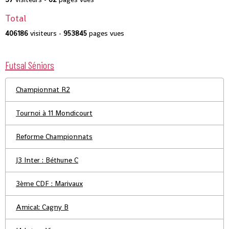
Total
406186
visiteurs -
953845
pages vues
Futsal Séniors
Championnat R2
Tournoi à 11 Mondicourt
Reforme Championnats
J3 Inter : Béthune C
3ème CDF : Marivaux
Amical: Cagny B