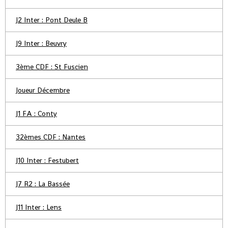
J2 Inter : Pont Deule B
J9 Inter : Beuvry
3ème CDF : St Fuscien
Joueur Décembre
J1 FA : Conty
32èmes CDF : Nantes
J10 Inter : Festubert
J7 R2 : La Bassée
J11 Inter : Lens