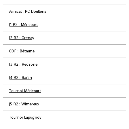
Amical : RC Doullens
J1 R2 : Méricourt
J2 R2 : Grenay
CDF : Béthune
J3 R2 : Redzone
J4 R2 : Barlin
Tournoi Méricourt
J5 R2 : Wimereux
Tournoi Lapugnoy