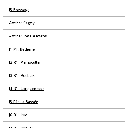
J5 Brassage
Amical: Cagny
Amical: Pefa Amiens
J1 R1 : Béthune
J2 R1 : Annoeullin
J3 R1 : Roubaix
J4 R1 : Longuenesse
J5 R1 : La Bassée
J6 R1 : Lille