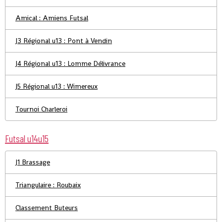
Amical : Amiens Futsal
J3 Régional u13 : Pont à Vendin
J4 Régional u13 : Lomme Délivrance
J5 Régional u13 : Wimereux
Tournoi Charleroi
Futsal u14u15
J1 Brassage
Triangulaire : Roubaix
Classement Buteurs