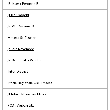
J6 Inter : Peronne B
J1 R2 : Nogent
J7 R2 : Amiens B
Amical: St Fuscien
Joueur Novembre
J2 R2 : Pont à Vendin
Inter-District
Finale Régionale CDF : Ascali
J1 Inter : Noeux les Mines
FCD : Vauban Lille