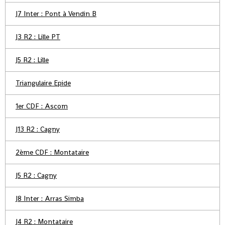
J7 Inter : Pont à Vendin B
J3 R2 : Lille PT
J5 R2 : Lille
Triangulaire Epide
1er CDF : Ascom
J13 R2 : Cagny
2ème CDF : Montataire
J5 R2 : Cagny
J8 Inter : Arras Simba
J4 R2 : Montataire