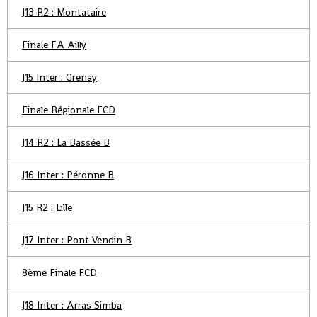
J13 R2 : Montataire
Finale FA Ailly
J15 Inter : Grenay
Finale Régionale FCD
J14 R2 : La Bassée B
J16 Inter : Péronne B
J15 R2 : Lille
J17 Inter : Pont Vendin B
8ème Finale FCD
J18 Inter : Arras Simba