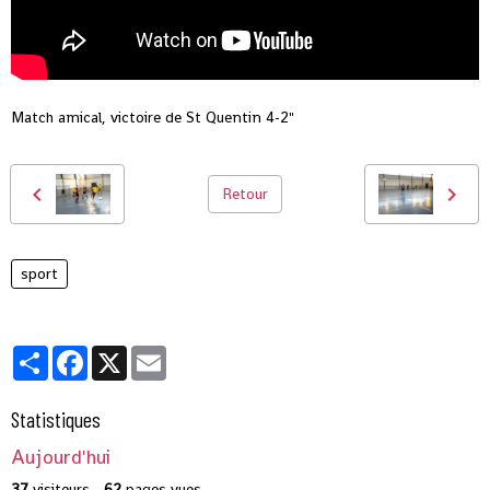
Match amical, victoire de St Quentin 4-2"
Retour
sport
Partager
Facebook
X
Email
Statistiques
Aujourd'hui
37
visiteurs -
62
pages vues