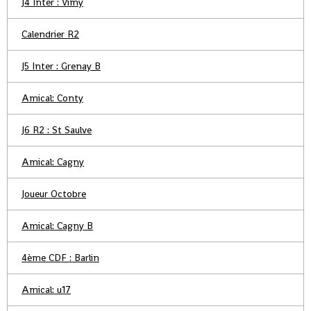
J4 Inter : Vimy
Calendrier R2
J5 Inter : Grenay B
Amical: Conty
J6 R2 : St Saulve
Amical: Cagny
Joueur Octobre
Amical: Cagny B
4ème CDF : Barlin
Amical: u17