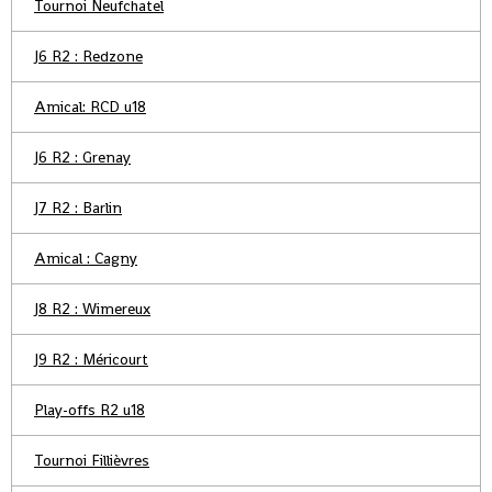
Tournoi Neufchatel
J6 R2 : Redzone
Amical: RCD u18
J6 R2 : Grenay
J7 R2 : Barlin
Amical : Cagny
J8 R2 : Wimereux
J9 R2 : Méricourt
Play-offs R2 u18
Tournoi Fillièvres