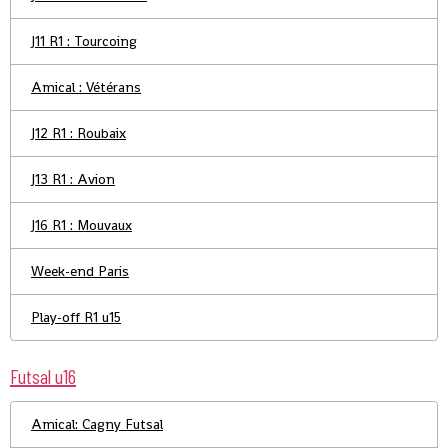
J11 R1 : Tourcoing
Amical : Vétérans
J12 R1 : Roubaix
J13 R1 : Avion
J16 R1 : Mouvaux
Week-end Paris
Play-off R1 u15
Futsal u16
Amical: Cagny Futsal