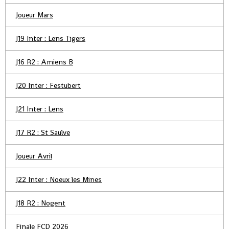
Joueur Mars
J19 Inter : Lens Tigers
J16 R2 : Amiens B
J20 Inter : Festubert
J21 Inter : Lens
J17 R2 : St Saulve
Joueur Avril
J22 Inter : Noeux les Mines
J18 R2 : Nogent
Finale FCD 2026