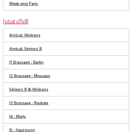
Week-end Paris
Futsal u17u18
Amical: Vétérans
Amical: Séniors B
J1 Brassage : Barlin
J2 Brassage : Mouvaux
Séniors B & Vétérans
J3 Brassage : Roubaix
J4 : Marly
J5 : Hautmont