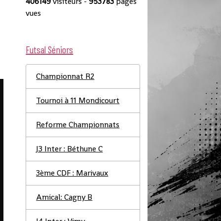
406149
visiteurs -
953783
pages
vues
Futsal Séniors
Championnat R2
Tournoi à 11 Mondicourt
Reforme Championnats
J3 Inter : Béthune C
3ème CDF : Marivaux
Amical: Cagny B