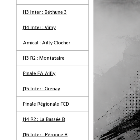
J13 Inter : Béthune 3
J14 Inter : Vimy
Amical : Ailly Clocher
J13 R2 : Montataire
Finale FA Ailly
J15 Inter : Grenay
Finale Régionale FCD
J14 R2 : La Bassée B
J16 Inter : Péronne B