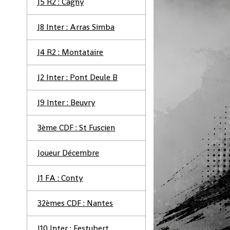
J5 R2 : Cagny
J8 Inter : Arras Simba
J4 R2 : Montataire
J2 Inter : Pont Deule B
J9 Inter : Beuvry
3ème CDF : St Fuscien
Joueur Décembre
J1 FA : Conty
32èmes CDF : Nantes
J10 Inter : Festubert