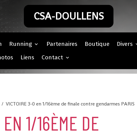
CSA-DOULLENS
m
Running
Partenaires
Boutique
Divers
hotos
Liens
Contact
VICTOIRE 3-0 en 1/16ème de finale contre gendarmes PARIS
 EN 1/16ÈME DE