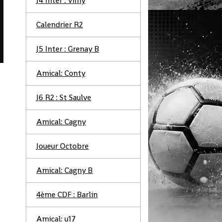
J4 Inter : Vimy
Calendrier R2
J5 Inter : Grenay B
Amical: Conty
J6 R2 : St Saulve
Amical: Cagny
Joueur Octobre
Amical: Cagny B
4ème CDF : Barlin
Amical: u17