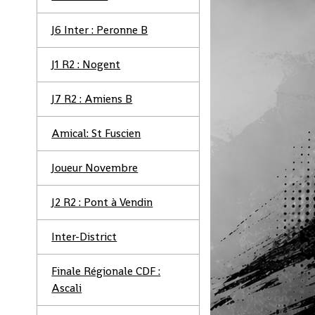
J6 Inter : Peronne B
J1 R2 : Nogent
J7 R2 : Amiens B
Amical: St Fuscien
Joueur Novembre
J2 R2 : Pont à Vendin
Inter-District
Finale Régionale CDF :
Ascali