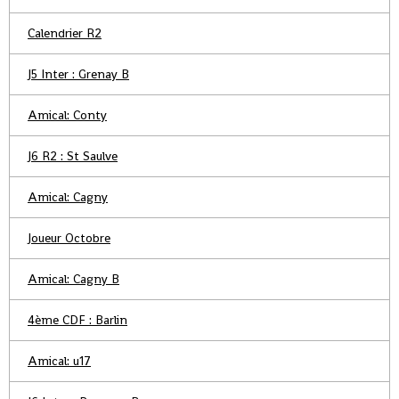
Calendrier R2
J5 Inter : Grenay B
Amical: Conty
J6 R2 : St Saulve
Amical: Cagny
Joueur Octobre
Amical: Cagny B
4ème CDF : Barlin
Amical: u17