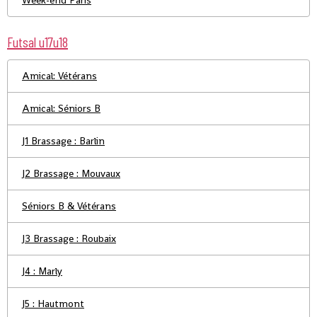
Week-end Paris
Futsal u17u18
Amical: Vétérans
Amical: Séniors B
J1 Brassage : Barlin
J2 Brassage : Mouvaux
Séniors B & Vétérans
J3 Brassage : Roubaix
J4 : Marly
J5 : Hautmont