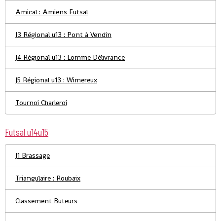
Amical : Amiens Futsal
J3 Régional u13 : Pont à Vendin
J4 Régional u13 : Lomme Délivrance
J5 Régional u13 : Wimereux
Tournoi Charleroi
Futsal u14u15
J1 Brassage
Triangulaire : Roubaix
Classement Buteurs