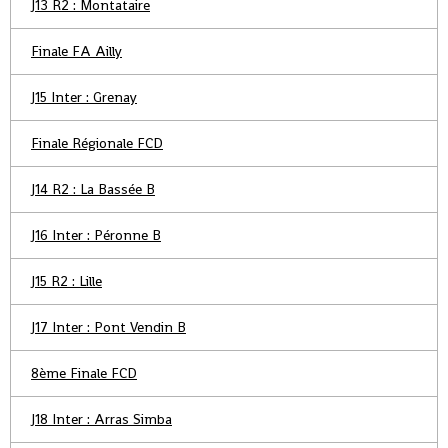
J13 R2 : Montataire
Finale FA Ailly
J15 Inter : Grenay
Finale Régionale FCD
J14 R2 : La Bassée B
J16 Inter : Péronne B
J15 R2 : Lille
J17 Inter : Pont Vendin B
8ème Finale FCD
J18 Inter : Arras Simba