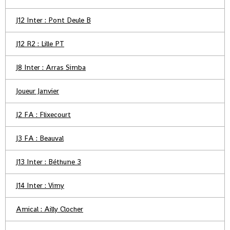
J12 Inter : Pont Deule B
J12 R2 : Lille PT
J8 Inter : Arras Simba
Joueur Janvier
J2 FA : Flixecourt
J3 FA : Beauval
J13 Inter : Béthune 3
J14 Inter : Vimy
Amical : Ailly Clocher