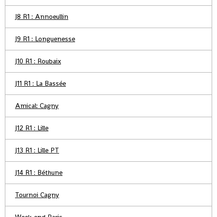
J8 R1 : Annoeullin
J9 R1 : Longuenesse
J10 R1 : Roubaix
J11 R1 : La Bassée
Amical: Cagny
J12 R1 : Lille
J13 R1 : Lille PT
J14 R1 : Béthune
Tournoi Cagny