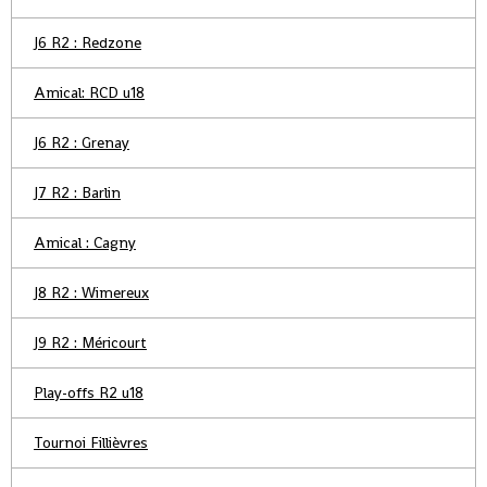
J6 R2 : Redzone
Amical: RCD u18
J6 R2 : Grenay
J7 R2 : Barlin
Amical : Cagny
J8 R2 : Wimereux
J9 R2 : Méricourt
Play-offs R2 u18
Tournoi Fillièvres