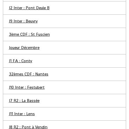
J2 Inter : Pont Deule B
J9 Inter : Beuvry
3ème CDF : St Fuscien
Joueur Décembre
J1 FA : Conty
32èmes CDF : Nantes
J10 Inter : Festubert
J7 R2 : La Bassée
J11 Inter : Lens
J8 R2 : Pont à Vendin