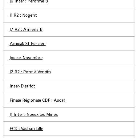
J6 Inter : Peronne B
J1 R2 : Nogent
J7 R2 : Amiens B
Amical: St Fuscien
Joueur Novembre
J2 R2 : Pont à Vendin
Inter-District
Finale Régionale CDF : Ascali
J1 Inter : Noeux les Mines
FCD : Vauban Lille