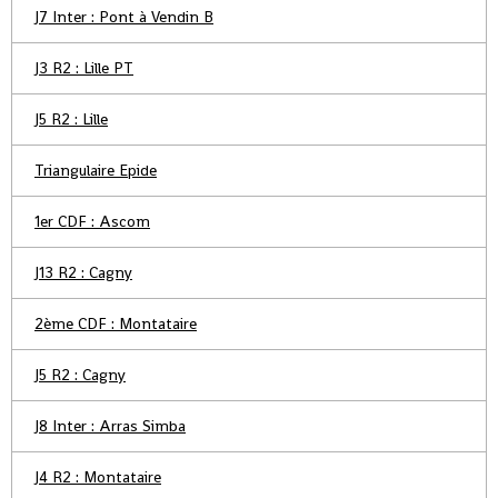
J7 Inter : Pont à Vendin B
J3 R2 : Lille PT
J5 R2 : Lille
Triangulaire Epide
1er CDF : Ascom
J13 R2 : Cagny
2ème CDF : Montataire
J5 R2 : Cagny
J8 Inter : Arras Simba
J4 R2 : Montataire