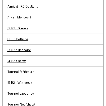
Amical : RC Doullens
J1 R2 : Méricourt
J2 R2 : Grenay
CDF : Béthune
J3 R2 : Redzone
J4 R2 : Barlin
Tournoi Méricourt
J5 R2 : Wimereux
Tournoi Lapugnoy
Tournoi Neufchatel