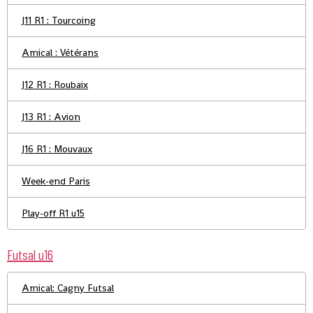
J11 R1 : Tourcoing
Amical : Vétérans
J12 R1 : Roubaix
J13 R1 : Avion
J16 R1 : Mouvaux
Week-end Paris
Play-off R1 u15
Futsal u16
Amical: Cagny Futsal