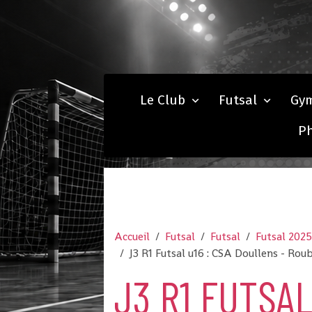
Le Club
Futsal
Gy
P
Accueil
Futsal
Futsal
Futsal 202
J3 R1 Futsal u16 : CSA Doullens - Rou
J3 R1 FUTSA