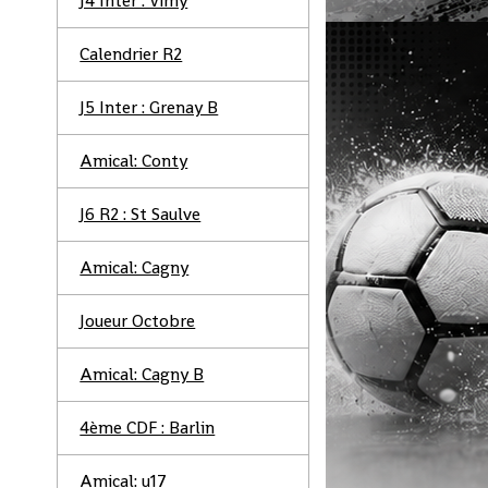
J4 Inter : Vimy
Calendrier R2
J5 Inter : Grenay B
Amical: Conty
J6 R2 : St Saulve
Amical: Cagny
Joueur Octobre
Amical: Cagny B
4ème CDF : Barlin
Amical: u17