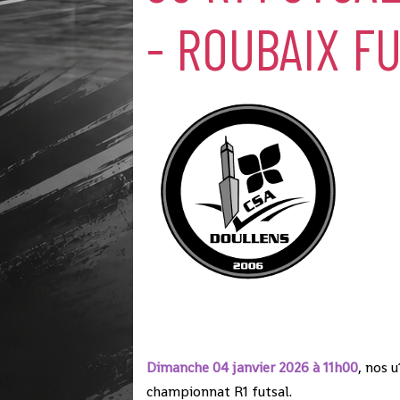
- ROUBAIX F
Dimanche 04 janvier 2026 à 11h00
, nos 
championnat R1 futsal.