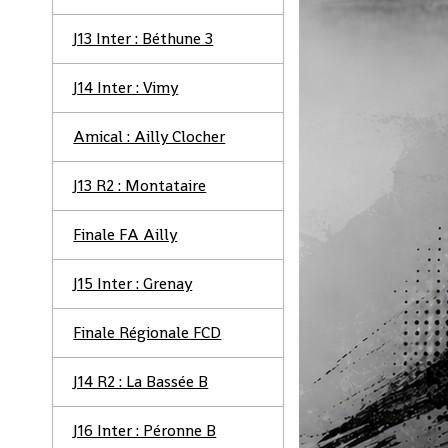
J13 Inter : Béthune 3
J14 Inter : Vimy
Amical : Ailly Clocher
J13 R2 : Montataire
Finale FA Ailly
J15 Inter : Grenay
Finale Régionale FCD
J14 R2 : La Bassée B
J16 Inter : Péronne B