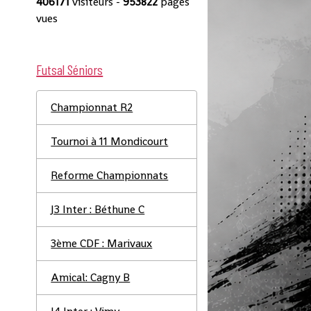
406171
visiteurs -
953822
pages
vues
Futsal Séniors
Championnat R2
Tournoi à 11 Mondicourt
Reforme Championnats
J3 Inter : Béthune C
3ème CDF : Marivaux
Amical: Cagny B