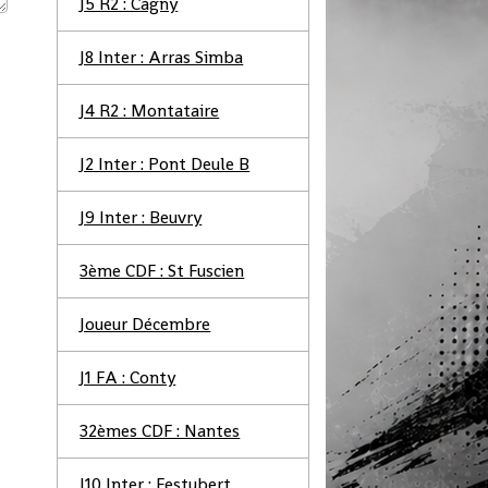
J5 R2 : Cagny
J8 Inter : Arras Simba
J4 R2 : Montataire
J2 Inter : Pont Deule B
J9 Inter : Beuvry
3ème CDF : St Fuscien
Joueur Décembre
J1 FA : Conty
32èmes CDF : Nantes
J10 Inter : Festubert