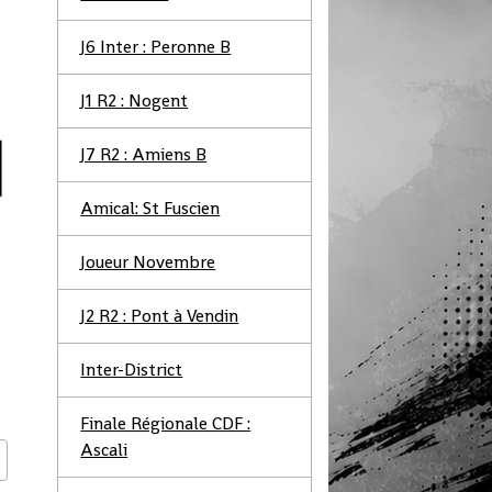
J6 Inter : Peronne B
J1 R2 : Nogent
J7 R2 : Amiens B
Amical: St Fuscien
Joueur Novembre
J2 R2 : Pont à Vendin
Inter-District
Finale Régionale CDF :
Ascali