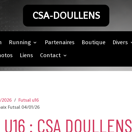
CSA-DOULLENS
m
Running
Partenaires
Boutique
Divers
hotos
Liens
Contact
5/2026
Futsal u16
baix Futsal 04/01/26
L U16 : CSA DOULLEN