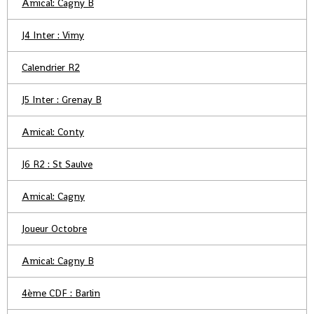
Amical: Cagny B
J4 Inter : Vimy
Calendrier R2
J5 Inter : Grenay B
Amical: Conty
J6 R2 : St Saulve
Amical: Cagny
Joueur Octobre
Amical: Cagny B
4ème CDF : Barlin