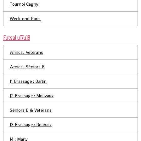
Tournoi Cagny
Week-end Paris
Futsal u17u18
Amical: Vétérans
Amical: Séniors B
J1 Brassage : Barlin
J2 Brassage : Mouvaux
Séniors B & Vétérans
J3 Brassage : Roubaix
J4 : Marly