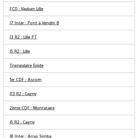
FCD : Vauban Lille
J7 Inter : Pont à Vendin B
J3 R2 : Lille PT
J5 R2 : Lille
Triangulaire Epide
1er CDF : Ascom
J13 R2 : Cagny
2ème CDF : Montataire
J5 R2 : Cagny
J8 Inter : Arras Simba