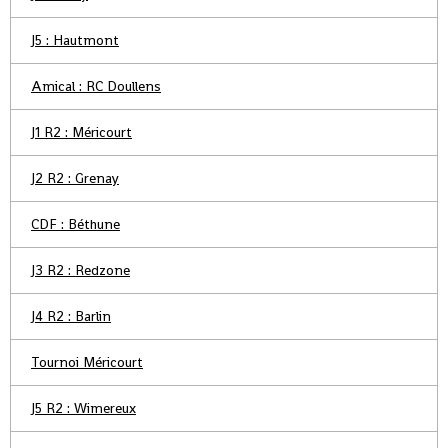
J5 : Hautmont
Amical : RC Doullens
J1 R2 : Méricourt
J2 R2 : Grenay
CDF : Béthune
J3 R2 : Redzone
J4 R2 : Barlin
Tournoi Méricourt
J5 R2 : Wimereux