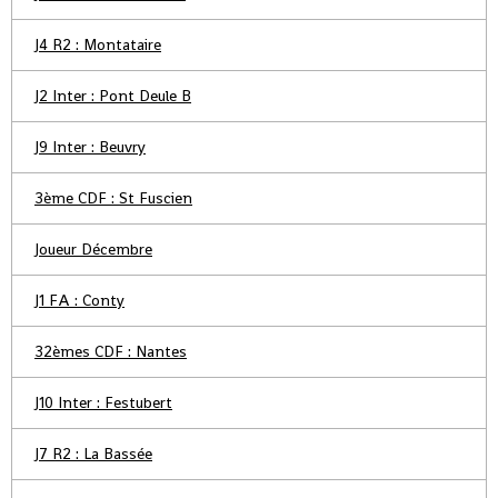
J4 R2 : Montataire
J2 Inter : Pont Deule B
J9 Inter : Beuvry
3ème CDF : St Fuscien
Joueur Décembre
J1 FA : Conty
32èmes CDF : Nantes
J10 Inter : Festubert
J7 R2 : La Bassée