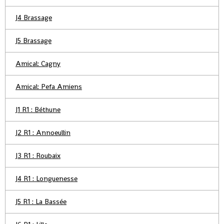
J4 Brassage
J5 Brassage
Amical: Cagny
Amical: Pefa Amiens
J1 R1 : Béthune
J2 R1 : Annoeullin
J3 R1 : Roubaix
J4 R1 : Longuenesse
J5 R1 : La Bassée