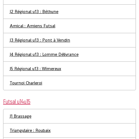
J2 Régional u13 : Béthune
Amical : Amiens Futsal
J3 Régional u13 : Pont à Vendin
J4 Régional u13 : Lomme Délivrance
J5 Régional u13 : Wimereux
Tournoi Charleroi
Futsal u14u15
J1 Brassage
Triangulaire : Roubaix