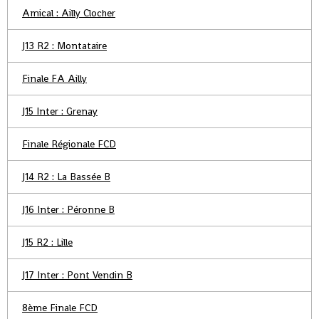
Amical : Ailly Clocher
J13 R2 : Montataire
Finale FA Ailly
J15 Inter : Grenay
Finale Régionale FCD
J14 R2 : La Bassée B
J16 Inter : Péronne B
J15 R2 : Lille
J17 Inter : Pont Vendin B
8ème Finale FCD