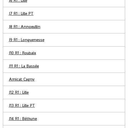
J6 R1 : Lille
J7 R1 : Lille PT
J8 R1 : Annoeullin
J9 R1 : Longuenesse
J10 R1 : Roubaix
J11 R1 : La Bassée
Amical: Cagny
J12 R1 : Lille
J13 R1 : Lille PT
J14 R1 : Béthune