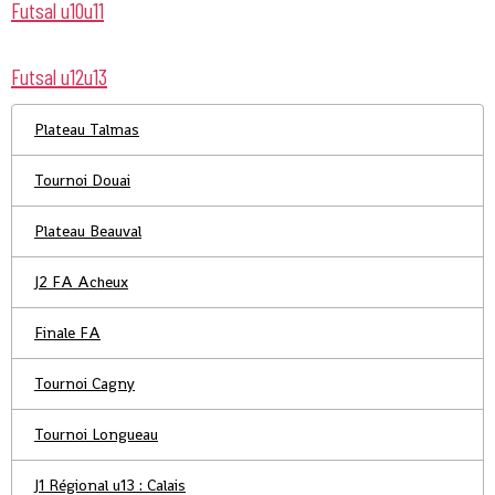
Futsal u10u11
Futsal u12u13
Plateau Talmas
Tournoi Douai
Plateau Beauval
J2 FA Acheux
Finale FA
Tournoi Cagny
Tournoi Longueau
J1 Régional u13 : Calais