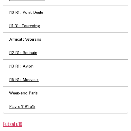
J10 R1 : Pont Deule
J11 R1 : Tourcoing
Amical : Vétérans
J12 R1 : Roubaix
J13 R1 : Avion
J16 R1 : Mouvaux
Week-end Paris
Play-off R1 u15
Futsal u16