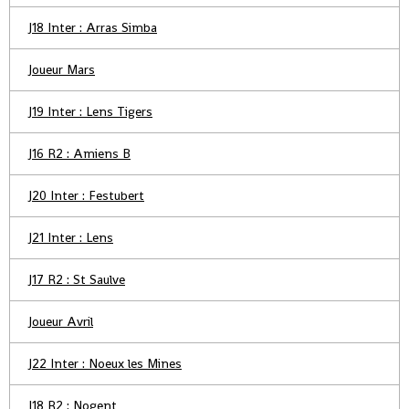
J18 Inter : Arras Simba
Joueur Mars
J19 Inter : Lens Tigers
J16 R2 : Amiens B
J20 Inter : Festubert
J21 Inter : Lens
J17 R2 : St Saulve
Joueur Avril
J22 Inter : Noeux les Mines
J18 R2 : Nogent