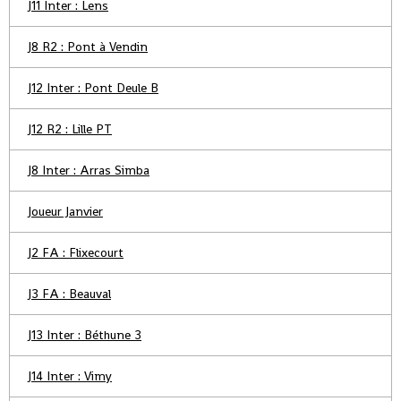
J11 Inter : Lens
J8 R2 : Pont à Vendin
J12 Inter : Pont Deule B
J12 R2 : Lille PT
J8 Inter : Arras Simba
Joueur Janvier
J2 FA : Flixecourt
J3 FA : Beauval
J13 Inter : Béthune 3
J14 Inter : Vimy