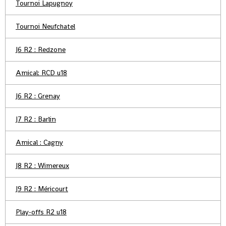
Tournoi Lapugnoy
Tournoi Neufchatel
J6 R2 : Redzone
Amical: RCD u18
J6 R2 : Grenay
J7 R2 : Barlin
Amical : Cagny
J8 R2 : Wimereux
J9 R2 : Méricourt
Play-offs R2 u18