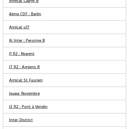
Amical: Cagny B
4ème CDF : Barlin
Amical: u17
J6 Inter : Peronne B
J1 R2 : Nogent
J7 R2 : Amiens B
Amical: St Fuscien
Joueur Novembre
J2 R2 : Pont à Vendin
Inter-District