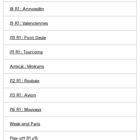
J8 R1 : Annoeullin
J9 R1 : Valenciennes
J10 R1 : Pont Deule
J11 R1 : Tourcoing
Amical : Vétérans
J12 R1 : Roubaix
J13 R1 : Avion
J16 R1 : Mouvaux
Week-end Paris
Play-off R1 u15