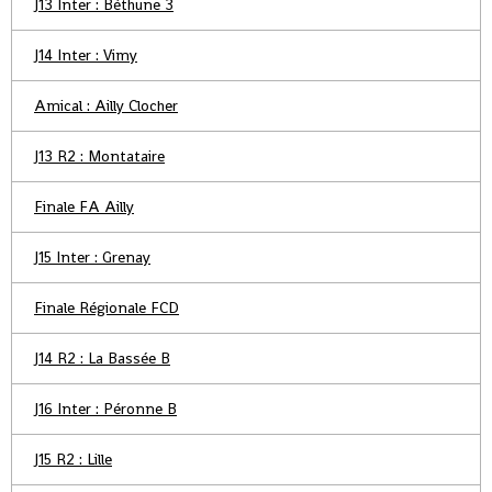
J13 Inter : Béthune 3
J14 Inter : Vimy
Amical : Ailly Clocher
J13 R2 : Montataire
Finale FA Ailly
J15 Inter : Grenay
Finale Régionale FCD
J14 R2 : La Bassée B
J16 Inter : Péronne B
J15 R2 : Lille