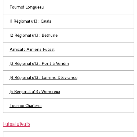
Tournoi Longueau
J1 Régional u13 : Calais
J2 Régional u13 : Béthune
Amical : Amiens Futsal
J3 Régional u13 : Pont à Vendin
J4 Régional u13 : Lomme Délivrance
J5 Régional u13 : Wimereux
Tournoi Charleroi
Futsal u14u15