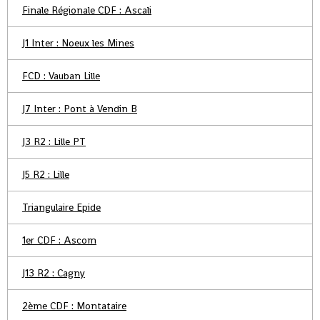
Finale Régionale CDF : Ascali
J1 Inter : Noeux les Mines
FCD : Vauban Lille
J7 Inter : Pont à Vendin B
J3 R2 : Lille PT
J5 R2 : Lille
Triangulaire Epide
1er CDF : Ascom
J13 R2 : Cagny
2ème CDF : Montataire