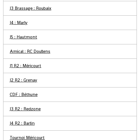
J3 Brassage : Roubaix
J4 : Marly
J5 : Hautmont
Amical : RC Doullens
J1 R2 : Méricourt
J2 R2 : Grenay
CDF : Béthune
J3 R2 : Redzone
J4 R2 : Barlin
Tournoi Méricourt