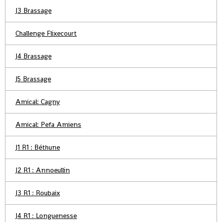
J3 Brassage
Challenge Flixecourt
J4 Brassage
J5 Brassage
Amical: Cagny
Amical: Pefa Amiens
J1 R1 : Béthune
J2 R1 : Annoeullin
J3 R1 : Roubaix
J4 R1 : Longuenesse