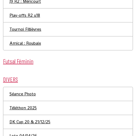
J9 R2 : Méricourt
Play-offs R2 u18
Tournoi Fillièvres
Amical : Roubaix
Futsal Féminin
DIVERS
Séance Photo
Téléthon 2025
DK Cup 20 & 21/12/25
Loto 04/04/26