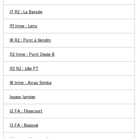
J7 R2 : La Bassée
J11 Inter : Lens
J8 R2 : Pont à Vendin
J12 Inter : Pont Deule B
J12 R2 : Lille PT
J8 Inter : Arras Simba
Joueur Janvier
J2 FA : Flixecourt
J3 FA : Beauval