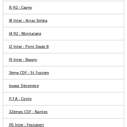
J5 R2 : Cagny
J8 Inter : Arras Simba
J4 R2 : Montataire
J2 Inter : Pont Deule B
J9 Inter : Beuvry
3ème CDF : St Fuscien
Joueur Décembre
J1 FA : Conty
32èmes CDF : Nantes
J10 Inter : Festubert