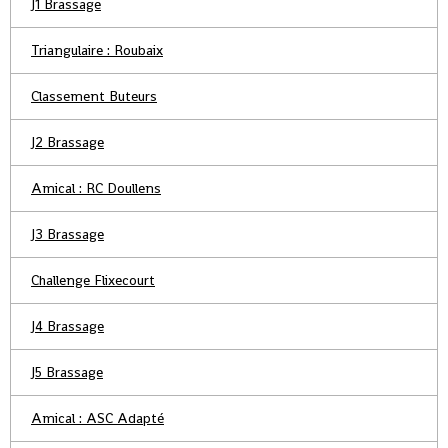
J1 Brassage
Triangulaire : Roubaix
Classement Buteurs
J2 Brassage
Amical : RC Doullens
J3 Brassage
Challenge Flixecourt
J4 Brassage
J5 Brassage
Amical : ASC Adapté