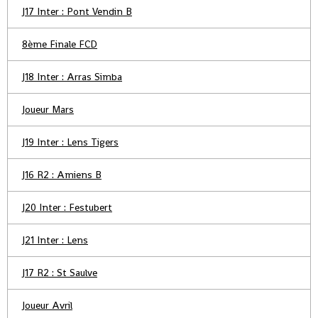
J17 Inter : Pont Vendin B
8ème Finale FCD
J18 Inter : Arras Simba
Joueur Mars
J19 Inter : Lens Tigers
J16 R2 : Amiens B
J20 Inter : Festubert
J21 Inter : Lens
J17 R2 : St Saulve
Joueur Avril