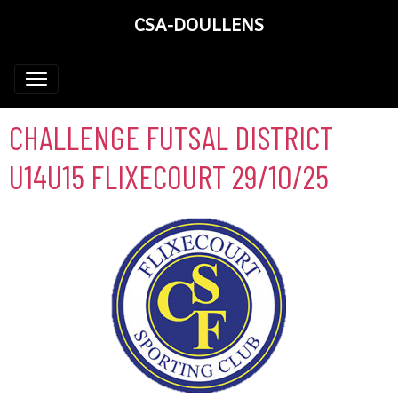
CSA-DOULLENS
CHALLENGE FUTSAL DISTRICT
U14U15 FLIXECOURT 29/10/25