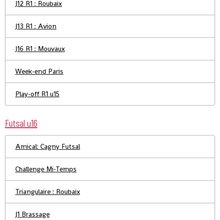
J12 R1 : Roubaix
J13 R1 : Avion
J16 R1 : Mouvaux
Week-end Paris
Play-off R1 u15
Futsal u16
Amical: Cagny Futsal
Challenge Mi-Temps
Triangulaire : Roubaix
J1 Brassage