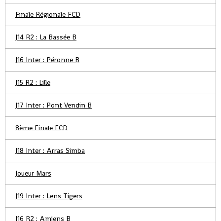
Finale Régionale FCD
J14 R2 : La Bassée B
J16 Inter : Péronne B
J15 R2 : Lille
J17 Inter : Pont Vendin B
8ème Finale FCD
J18 Inter : Arras Simba
Joueur Mars
J19 Inter : Lens Tigers
J16 R2 : Amiens B