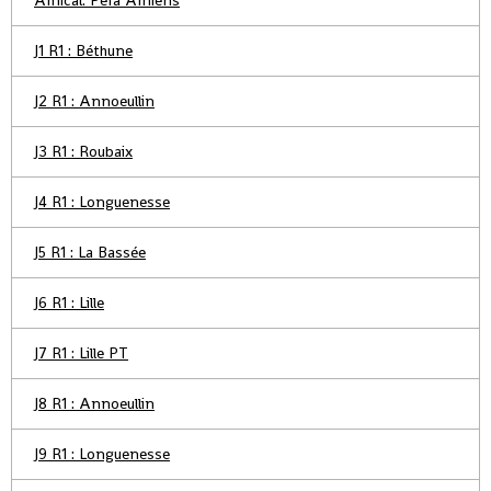
Amical: Pefa Amiens
J1 R1 : Béthune
J2 R1 : Annoeullin
J3 R1 : Roubaix
J4 R1 : Longuenesse
J5 R1 : La Bassée
J6 R1 : Lille
J7 R1 : Lille PT
J8 R1 : Annoeullin
J9 R1 : Longuenesse