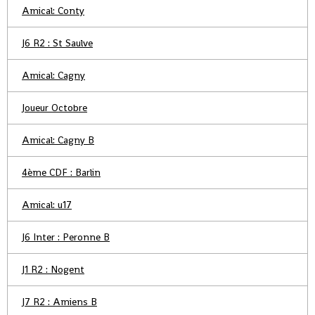
Amical: Conty
J6 R2 : St Saulve
Amical: Cagny
Joueur Octobre
Amical: Cagny B
4ème CDF : Barlin
Amical: u17
J6 Inter : Peronne B
J1 R2 : Nogent
J7 R2 : Amiens B