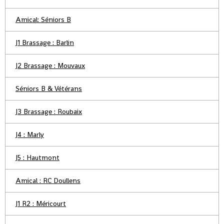
Amical: Séniors B
J1 Brassage : Barlin
J2 Brassage : Mouvaux
Séniors B & Vétérans
J3 Brassage : Roubaix
J4 : Marly
J5 : Hautmont
Amical : RC Doullens
J1 R2 : Méricourt