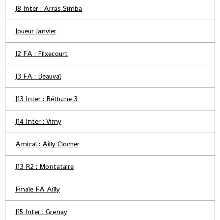
J8 Inter : Arras Simba
Joueur Janvier
J2 FA : Flixecourt
J3 FA : Beauval
J13 Inter : Béthune 3
J14 Inter : Vimy
Amical : Ailly Clocher
J13 R2 : Montataire
Finale FA Ailly
J15 Inter : Grenay