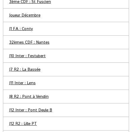
3ème CDF : St Fuscien
Joueur Décembre
J1 FA : Conty
32èmes CDF : Nantes
J10 Inter : Festubert
J7 R2 : La Bassée
J11 Inter : Lens
J8 R2 : Pont à Vendin
J12 Inter : Pont Deule B
J12 R2 : Lille PT