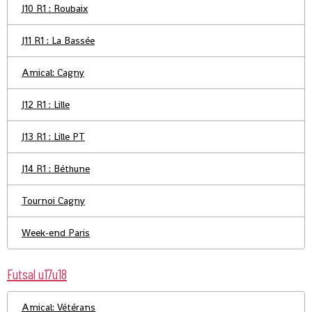
J10 R1 : Roubaix
J11 R1 : La Bassée
Amical: Cagny
J12 R1 : Lille
J13 R1 : Lille PT
J14 R1 : Béthune
Tournoi Cagny
Week-end Paris
Futsal u17u18
Amical: Vétérans