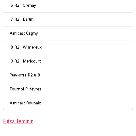
J6 R2 : Grenay
J7 R2 : Barlin
Amical : Cagny
J8 R2 : Wimereux
J9 R2 : Méricourt
Play-offs R2 u18
Tournoi Fillièvres
Amical : Roubaix
Futsal Féminin