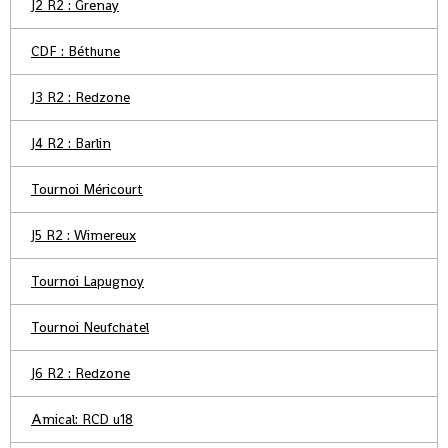
J2 R2 : Grenay
CDF : Béthune
J3 R2 : Redzone
J4 R2 : Barlin
Tournoi Méricourt
J5 R2 : Wimereux
Tournoi Lapugnoy
Tournoi Neufchatel
J6 R2 : Redzone
Amical: RCD u18