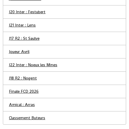
J20 Inter : Festubert
J21 Inter : Lens
J17 R2 : St Saulve
Joueur Avril
J22 Inter : Noeux les Mines
J18 R2 : Nogent
Finale FCD 2026
Amical : Arras
Classement Buteurs