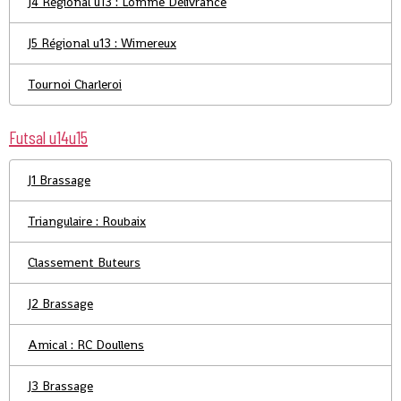
J4 Régional u13 : Lomme Délivrance
J5 Régional u13 : Wimereux
Tournoi Charleroi
Futsal u14u15
J1 Brassage
Triangulaire : Roubaix
Classement Buteurs
J2 Brassage
Amical : RC Doullens
J3 Brassage