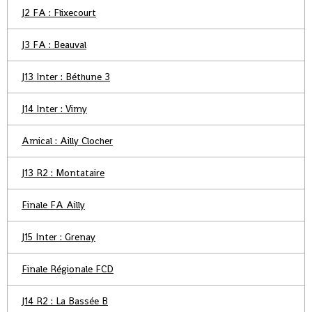
J2 FA : Flixecourt
J3 FA : Beauval
J13 Inter : Béthune 3
J14 Inter : Vimy
Amical : Ailly Clocher
J13 R2 : Montataire
Finale FA Ailly
J15 Inter : Grenay
Finale Régionale FCD
J14 R2 : La Bassée B