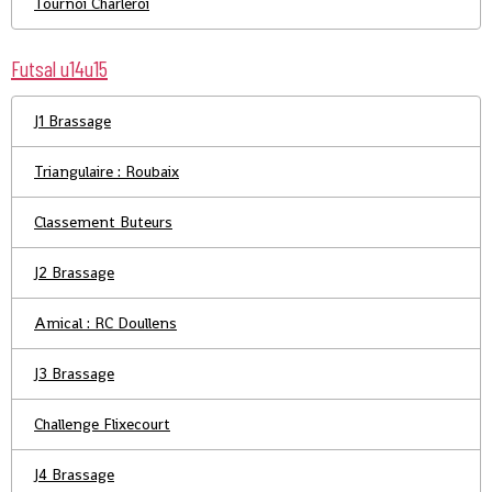
Tournoi Charleroi
Futsal u14u15
J1 Brassage
Triangulaire : Roubaix
Classement Buteurs
J2 Brassage
Amical : RC Doullens
J3 Brassage
Challenge Flixecourt
J4 Brassage