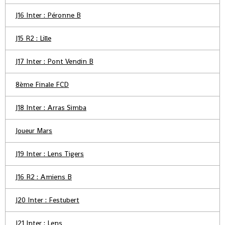
J16 Inter : Péronne B
J15 R2 : Lille
J17 Inter : Pont Vendin B
8ème Finale FCD
J18 Inter : Arras Simba
Joueur Mars
J19 Inter : Lens Tigers
J16 R2 : Amiens B
J20 Inter : Festubert
J21 Inter : Lens