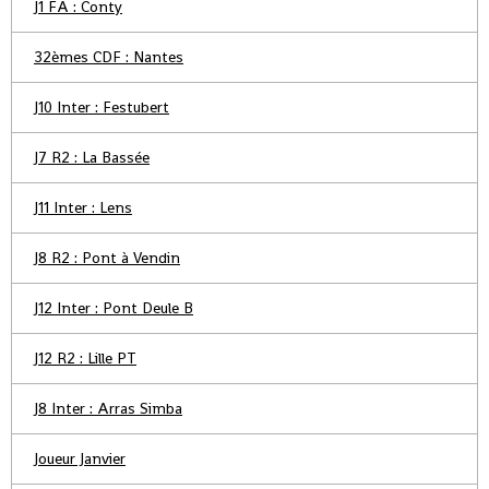
J1 FA : Conty
32èmes CDF : Nantes
J10 Inter : Festubert
J7 R2 : La Bassée
J11 Inter : Lens
J8 R2 : Pont à Vendin
J12 Inter : Pont Deule B
J12 R2 : Lille PT
J8 Inter : Arras Simba
Joueur Janvier