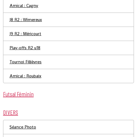
Amical : Cagny
J8 R2 : Wimereux
J9 R2 : Méricourt
Play-offs R2 u18
Tournoi Fillièvres
Amical : Roubaix
Futsal Féminin
DIVERS
Séance Photo