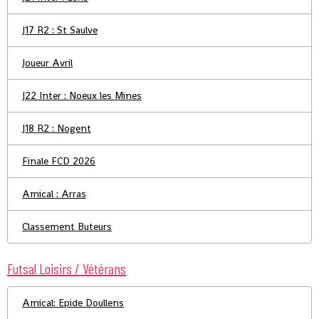
J17 R2 : St Saulve
Joueur Avril
J22 Inter : Noeux les Mines
J18 R2 : Nogent
Finale FCD 2026
Amical : Arras
Classement Buteurs
Futsal Loisirs / Vétérans
Amical: Epide Doullens