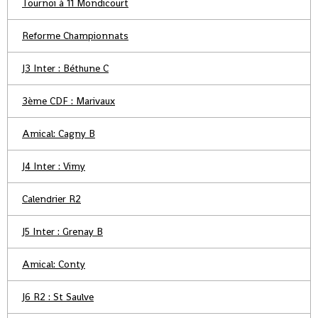
Tournoi à 11 Mondicourt
Reforme Championnats
J3 Inter : Béthune C
3ème CDF : Marivaux
Amical: Cagny B
J4 Inter : Vimy
Calendrier R2
J5 Inter : Grenay B
Amical: Conty
J6 R2 : St Saulve