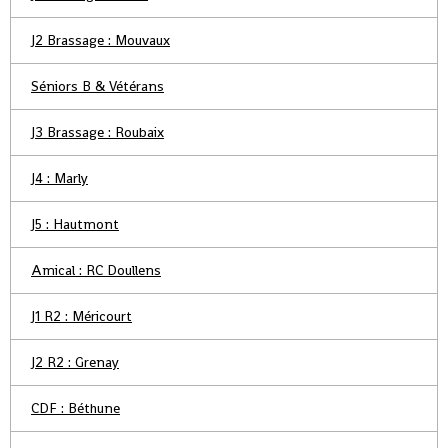
J2 Brassage : Mouvaux
Séniors B & Vétérans
J3 Brassage : Roubaix
J4 : Marly
J5 : Hautmont
Amical : RC Doullens
J1 R2 : Méricourt
J2 R2 : Grenay
CDF : Béthune