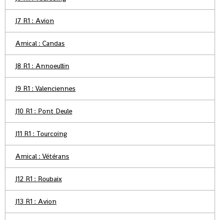
J7 R1 : Avion
Amical : Candas
J8 R1 : Annoeullin
J9 R1 : Valenciennes
J10 R1 : Pont Deule
J11 R1 : Tourcoing
Amical : Vétérans
J12 R1 : Roubaix
J13 R1 : Avion