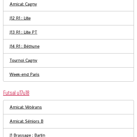
Amical: Cagny
J12 R1 : Lille
J13 R1 : Lille PT
J14 R1 : Béthune
Tournoi Cagny
Week-end Paris
Futsal u17u18
Amical: Vétérans
Amical: Séniors B
J1 Brassage : Barlin