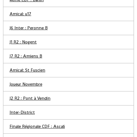
Amical: u17
J6 Inter : Peronne B
J1 R2 : Nogent
J7 R2 : Amiens B
Amical: St Fuscien
Joueur Novembre
J2 R2 : Pont à Vendin
Inter-District
Finale Régionale CDF : Ascali