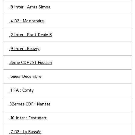
J8 Inter : Arras Simba
J4 R2 : Montataire
J2 Inter : Pont Deule B
J9 Inter : Beuvry
3ème CDF : St Fuscien
Joueur Décembre
J1 FA : Conty
32èmes CDF : Nantes
J10 Inter : Festubert
J7 R2 : La Bassée