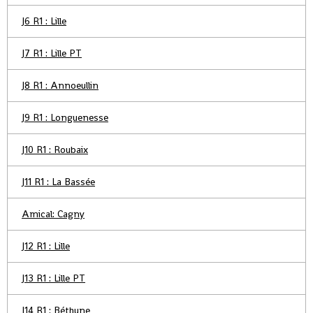
J6 R1 : Lille
J7 R1 : Lille PT
J8 R1 : Annoeullin
J9 R1 : Longuenesse
J10 R1 : Roubaix
J11 R1 : La Bassée
Amical: Cagny
J12 R1 : Lille
J13 R1 : Lille PT
J14 R1 : Béthune