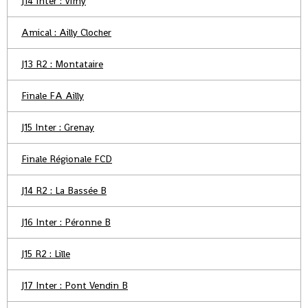
J14 Inter : Vimy
Amical : Ailly Clocher
J13 R2 : Montataire
Finale FA Ailly
J15 Inter : Grenay
Finale Régionale FCD
J14 R2 : La Bassée B
J16 Inter : Péronne B
J15 R2 : Lille
J17 Inter : Pont Vendin B