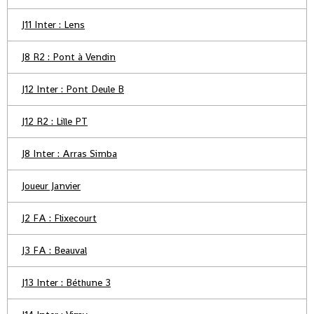
J11 Inter : Lens
J8 R2 : Pont à Vendin
J12 Inter : Pont Deule B
J12 R2 : Lille PT
J8 Inter : Arras Simba
Joueur Janvier
J2 FA : Flixecourt
J3 FA : Beauval
J13 Inter : Béthune 3