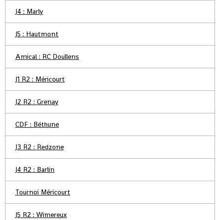
J4 : Marly
J5 : Hautmont
Amical : RC Doullens
J1 R2 : Méricourt
J2 R2 : Grenay
CDF : Béthune
J3 R2 : Redzone
J4 R2 : Barlin
Tournoi Méricourt
J5 R2 : Wimereux