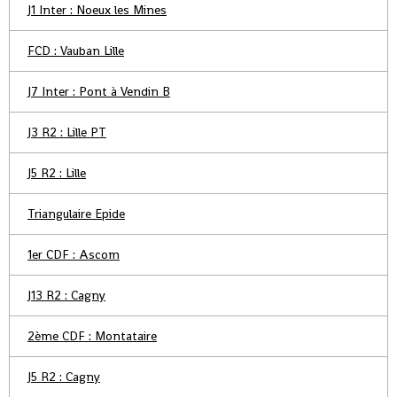
J1 Inter : Noeux les Mines
FCD : Vauban Lille
J7 Inter : Pont à Vendin B
J3 R2 : Lille PT
J5 R2 : Lille
Triangulaire Epide
1er CDF : Ascom
J13 R2 : Cagny
2ème CDF : Montataire
J5 R2 : Cagny