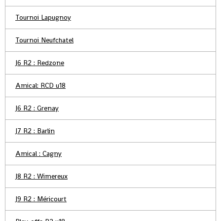
Tournoi Lapugnoy
Tournoi Neufchatel
J6 R2 : Redzone
Amical: RCD u18
J6 R2 : Grenay
J7 R2 : Barlin
Amical : Cagny
J8 R2 : Wimereux
J9 R2 : Méricourt