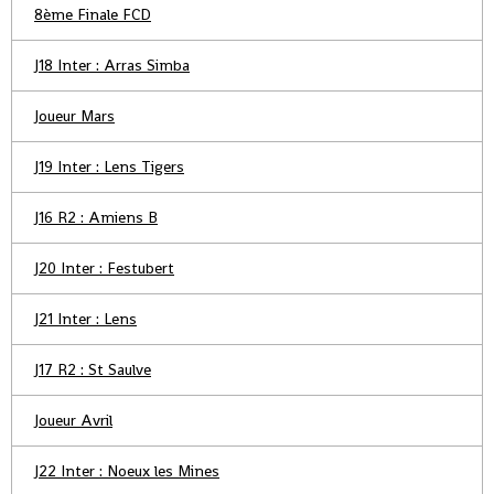
8ème Finale FCD
J18 Inter : Arras Simba
Joueur Mars
J19 Inter : Lens Tigers
J16 R2 : Amiens B
J20 Inter : Festubert
J21 Inter : Lens
J17 R2 : St Saulve
Joueur Avril
J22 Inter : Noeux les Mines