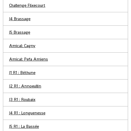
Challenge Flixecourt
J4 Brassage
J5 Brassage
Amical: Cagny
Amical: Pefa Amiens
J1 R1 : Béthune
J2 R1 : Annoeullin
J3 R1 : Roubaix
J4 R1 : Longuenesse
J5 R1 : La Bassée