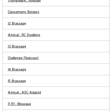
Triangulaire : Roubaix
Classement Buteurs
J2 Brassage
Amical : RC Doullens
J3 Brassage
Challenge Flixecourt
J4 Brassage
J5 Brassage
Amical : ASC Adapté
J1 R1 : Mouvaux