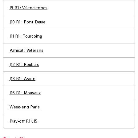
J9 R1 : Valenciennes
J10 R1 : Pont Deule
J11 R1 : Tourcoing
Amical : Vétérans
J12 R1 : Roubaix
J13 R1 : Avion
J16 R1 : Mouvaux
Week-end Paris
Play-off R1 u15