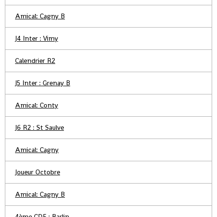
Amical: Cagny B
J4 Inter : Vimy
Calendrier R2
J5 Inter : Grenay B
Amical: Conty
J6 R2 : St Saulve
Amical: Cagny
Joueur Octobre
Amical: Cagny B
4ème CDF : Barlin