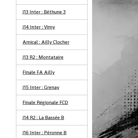
J13 Inter : Béthune 3
J14 Inter : Vimy
Amical : Ailly Clocher
J13 R2 : Montataire
Finale FA Ailly
J15 Inter : Grenay
Finale Régionale FCD
J14 R2 : La Bassée B
J16 Inter : Péronne B