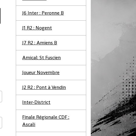
J6 Inter : Peronne B
J1 R2 : Nogent
J7 R2 : Amiens B
Amical: St Fuscien
Joueur Novembre
J2 R2 : Pont à Vendin
Inter-District
Finale Régionale CDF :
Ascali