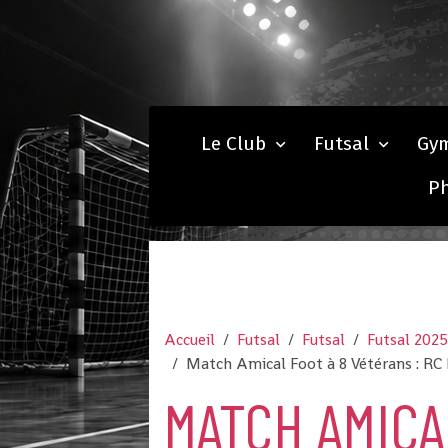
Le Club
Futsal
Gy
P
Accueil
Futsal
Futsal
Futsal 202
Match Amical Foot à 8 Vétérans : RC
MATCH AMICA