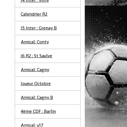
J4 Inter : Vimy
Calendrier R2
J5 Inter : Grenay B
Amical: Conty
J6 R2 : St Saulve
Amical: Cagny
Joueur Octobre
Amical: Cagny B
4ème CDF : Barlin
Amical: u17