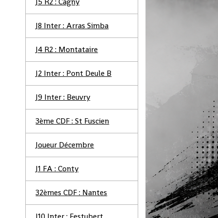
J5 R2 : Cagny
J8 Inter : Arras Simba
J4 R2 : Montataire
J2 Inter : Pont Deule B
J9 Inter : Beuvry
3ème CDF : St Fuscien
Joueur Décembre
J1 FA : Conty
32èmes CDF : Nantes
J10 Inter : Festubert