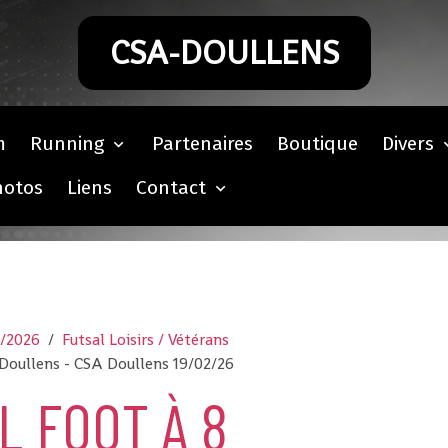
CSA-DOULLENS
m
Running
Partenaires
Boutique
Divers
hotos
Liens
Contact
5/2026
Futsal Loisirs / Vétérans
 Doullens - CSA Doullens 19/02/26
L FOOT À 8