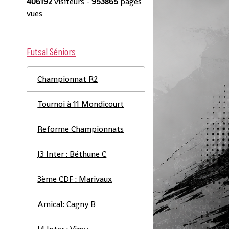
406192
visiteurs -
953865
pages
vues
Futsal Séniors
Championnat R2
Tournoi à 11 Mondicourt
Reforme Championnats
J3 Inter : Béthune C
3ème CDF : Marivaux
Amical: Cagny B