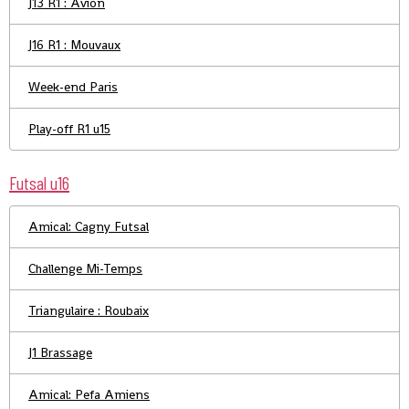
J13 R1 : Avion
J16 R1 : Mouvaux
Week-end Paris
Play-off R1 u15
Futsal u16
Amical: Cagny Futsal
Challenge Mi-Temps
Triangulaire : Roubaix
J1 Brassage
Amical: Pefa Amiens