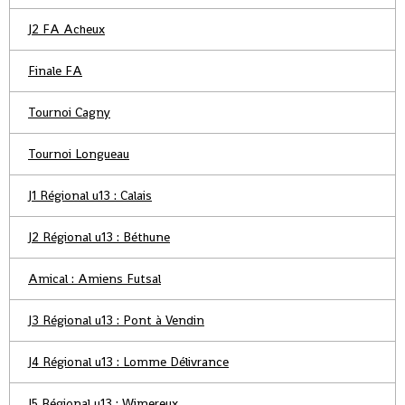
J2 FA Acheux
Finale FA
Tournoi Cagny
Tournoi Longueau
J1 Régional u13 : Calais
J2 Régional u13 : Béthune
Amical : Amiens Futsal
J3 Régional u13 : Pont à Vendin
J4 Régional u13 : Lomme Délivrance
J5 Régional u13 : Wimereux