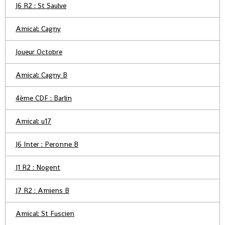
J6 R2 : St Saulve
Amical: Cagny
Joueur Octobre
Amical: Cagny B
4ème CDF : Barlin
Amical: u17
J6 Inter : Peronne B
J1 R2 : Nogent
J7 R2 : Amiens B
Amical: St Fuscien