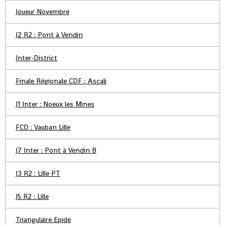
Joueur Novembre
J2 R2 : Pont à Vendin
Inter-District
Finale Régionale CDF : Ascali
J1 Inter : Noeux les Mines
FCD : Vauban Lille
J7 Inter : Pont à Vendin B
J3 R2 : Lille PT
J5 R2 : Lille
Triangulaire Epide