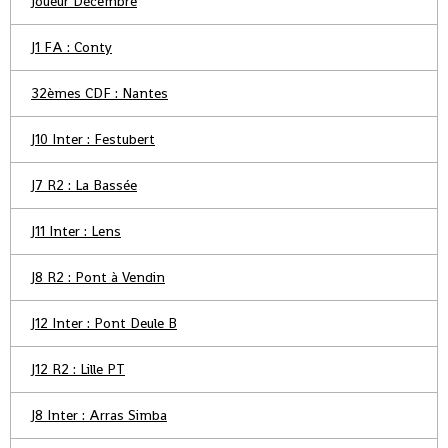
Joueur Décembre
J1 FA : Conty
32èmes CDF : Nantes
J10 Inter : Festubert
J7 R2 : La Bassée
J11 Inter : Lens
J8 R2 : Pont à Vendin
J12 Inter : Pont Deule B
J12 R2 : Lille PT
J8 Inter : Arras Simba