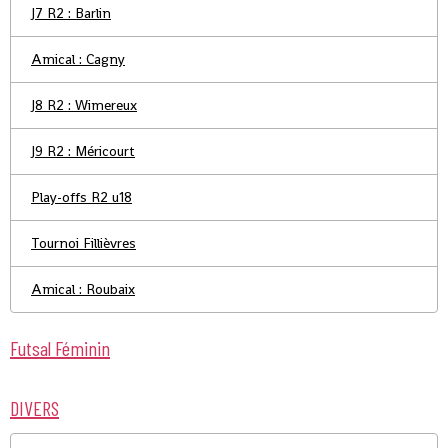
J7 R2 : Barlin
Amical : Cagny
J8 R2 : Wimereux
J9 R2 : Méricourt
Play-offs R2 u18
Tournoi Fillièvres
Amical : Roubaix
Futsal Féminin
DIVERS