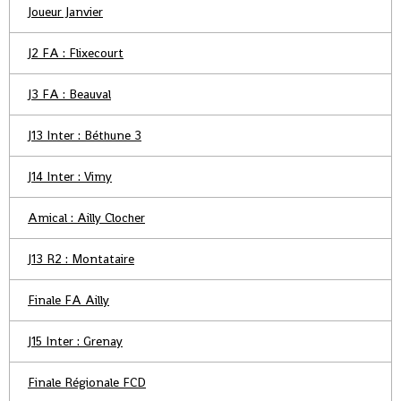
Joueur Janvier
J2 FA : Flixecourt
J3 FA : Beauval
J13 Inter : Béthune 3
J14 Inter : Vimy
Amical : Ailly Clocher
J13 R2 : Montataire
Finale FA Ailly
J15 Inter : Grenay
Finale Régionale FCD