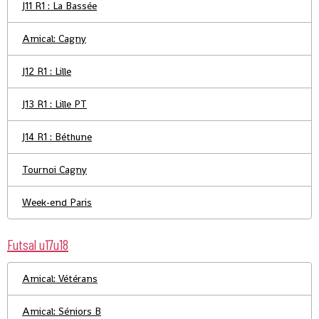
J11 R1 : La Bassée
Amical: Cagny
J12 R1 : Lille
J13 R1 : Lille PT
J14 R1 : Béthune
Tournoi Cagny
Week-end Paris
Futsal u17u18
Amical: Vétérans
Amical: Séniors B