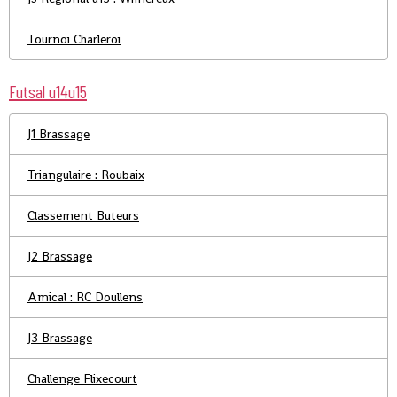
Tournoi Charleroi
Futsal u14u15
J1 Brassage
Triangulaire : Roubaix
Classement Buteurs
J2 Brassage
Amical : RC Doullens
J3 Brassage
Challenge Flixecourt