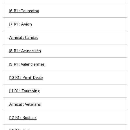
J6 R1 : Tourcoing
J7 R1 : Avion
Amical : Candas
J8 R1 : Annoeullin
J9 R1 : Valenciennes
J10 R1 : Pont Deule
J11 R1 : Tourcoing
Amical : Vétérans
J12 R1 : Roubaix