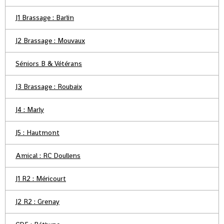
J1 Brassage : Barlin
J2 Brassage : Mouvaux
Séniors B & Vétérans
J3 Brassage : Roubaix
J4 : Marly
J5 : Hautmont
Amical : RC Doullens
J1 R2 : Méricourt
J2 R2 : Grenay