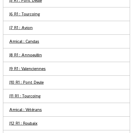
J5 R1 : Pont Deule
J6 R1 : Tourcoing
J7 R1 : Avion
Amical : Candas
J8 R1 : Annoeullin
J9 R1 : Valenciennes
J10 R1 : Pont Deule
J11 R1 : Tourcoing
Amical : Vétérans
J12 R1 : Roubaix