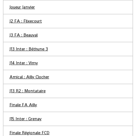
Joueur Janvier
J2 FA : Flixecourt
J3 FA : Beauval
J13 Inter : Béthune 3
J14 Inter : Vimy
Amical : Ailly Clocher
J13 R2 : Montataire
Finale FA Ailly
J15 Inter : Grenay
Finale Régionale FCD