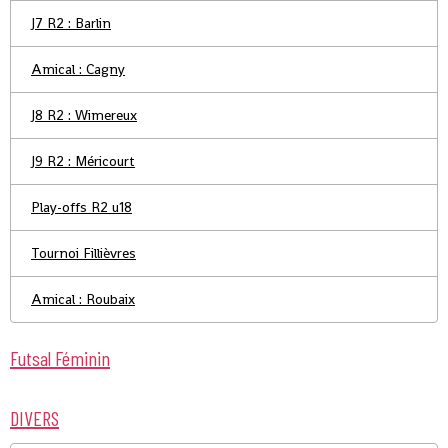
J7 R2 : Barlin
Amical : Cagny
J8 R2 : Wimereux
J9 R2 : Méricourt
Play-offs R2 u18
Tournoi Fillièvres
Amical : Roubaix
Futsal Féminin
DIVERS