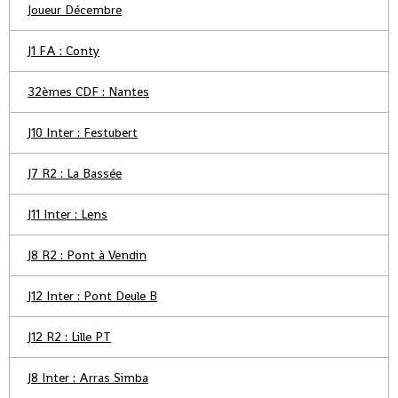
Joueur Décembre
J1 FA : Conty
32èmes CDF : Nantes
J10 Inter : Festubert
J7 R2 : La Bassée
J11 Inter : Lens
J8 R2 : Pont à Vendin
J12 Inter : Pont Deule B
J12 R2 : Lille PT
J8 Inter : Arras Simba