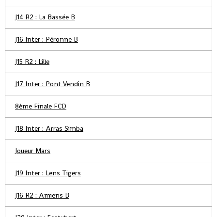
J14 R2 : La Bassée B
J16 Inter : Péronne B
J15 R2 : Lille
J17 Inter : Pont Vendin B
8ème Finale FCD
J18 Inter : Arras Simba
Joueur Mars
J19 Inter : Lens Tigers
J16 R2 : Amiens B