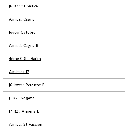
J6 R2 : St Saulve
Amical: Cagny
Joueur Octobre
Amical: Cagny B
4ème CDF : Barlin
Amical: u17
J6 Inter : Peronne B
J1 R2 : Nogent
J7 R2 : Amiens B
Amical: St Fuscien