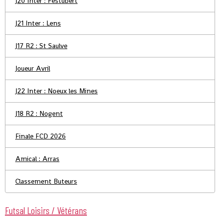
J20 Inter : Festubert
J21 Inter : Lens
J17 R2 : St Saulve
Joueur Avril
J22 Inter : Noeux les Mines
J18 R2 : Nogent
Finale FCD 2026
Amical : Arras
Classement Buteurs
Futsal Loisirs / Vétérans