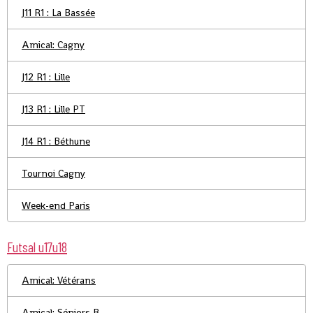
J11 R1 : La Bassée
Amical: Cagny
J12 R1 : Lille
J13 R1 : Lille PT
J14 R1 : Béthune
Tournoi Cagny
Week-end Paris
Futsal u17u18
Amical: Vétérans
Amical: Séniors B