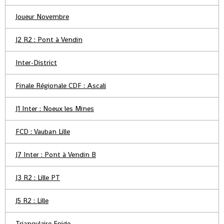
Joueur Novembre
J2 R2 : Pont à Vendin
Inter-District
Finale Régionale CDF : Ascali
J1 Inter : Noeux les Mines
FCD : Vauban Lille
J7 Inter : Pont à Vendin B
J3 R2 : Lille PT
J5 R2 : Lille
Triangulaire Epide