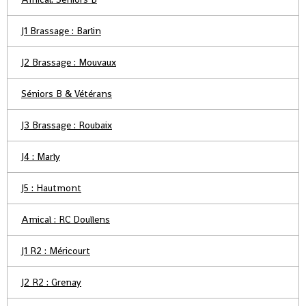
J1 Brassage : Barlin
J2 Brassage : Mouvaux
Séniors B & Vétérans
J3 Brassage : Roubaix
J4 : Marly
J5 : Hautmont
Amical : RC Doullens
J1 R2 : Méricourt
J2 R2 : Grenay