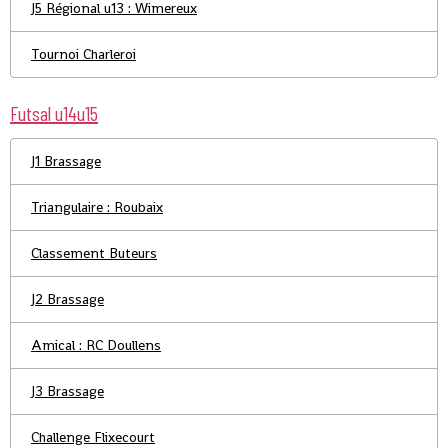
J5 Régional u13 : Wimereux
Tournoi Charleroi
Futsal u14u15
J1 Brassage
Triangulaire : Roubaix
Classement Buteurs
J2 Brassage
Amical : RC Doullens
J3 Brassage
Challenge Flixecourt