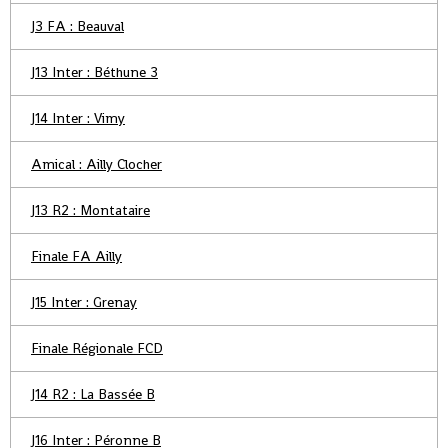
J3 FA : Beauval
J13 Inter : Béthune 3
J14 Inter : Vimy
Amical : Ailly Clocher
J13 R2 : Montataire
Finale FA Ailly
J15 Inter : Grenay
Finale Régionale FCD
J14 R2 : La Bassée B
J16 Inter : Péronne B