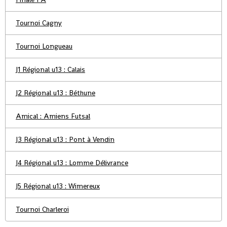
Tournoi Cagny
Tournoi Longueau
J1 Régional u13 : Calais
J2 Régional u13 : Béthune
Amical : Amiens Futsal
J3 Régional u13 : Pont à Vendin
J4 Régional u13 : Lomme Délivrance
J5 Régional u13 : Wimereux
Tournoi Charleroi