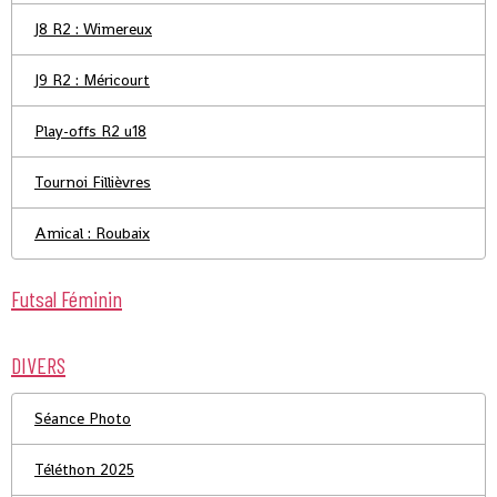
J8 R2 : Wimereux
J9 R2 : Méricourt
Play-offs R2 u18
Tournoi Fillièvres
Amical : Roubaix
Futsal Féminin
DIVERS
Séance Photo
Téléthon 2025