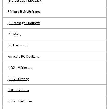
J2 Brassage : Mouvaux
Séniors B & Vétérans
J3 Brassage : Roubaix
J4 : Marly
J5 : Hautmont
Amical : RC Doullens
J1 R2 : Méricourt
J2 R2 : Grenay
CDF : Béthune
J3 R2 : Redzone