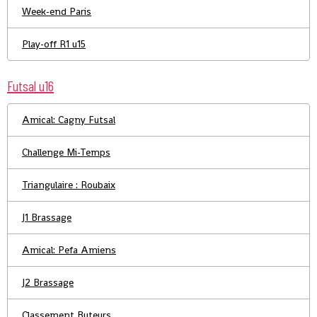
Week-end Paris
Play-off R1 u15
Futsal u16
Amical: Cagny Futsal
Challenge Mi-Temps
Triangulaire : Roubaix
J1 Brassage
Amical: Pefa Amiens
J2 Brassage
Classement Buteurs