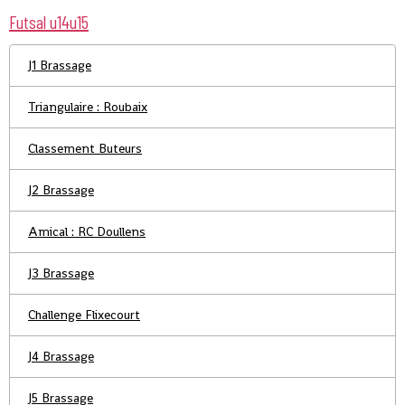
Futsal u14u15
J1 Brassage
Triangulaire : Roubaix
Classement Buteurs
J2 Brassage
Amical : RC Doullens
J3 Brassage
Challenge Flixecourt
J4 Brassage
J5 Brassage