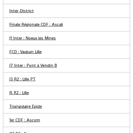
Inter-District
Finale Régionale CDF : Ascali
J1 Inter : Noeux les Mines
FCD : Vauban Lille
J7 Inter : Pont à Vendin B
J3 R2 : Lille PT
J5 R2 : Lille
Triangulaire Epide
1er CDF : Ascom