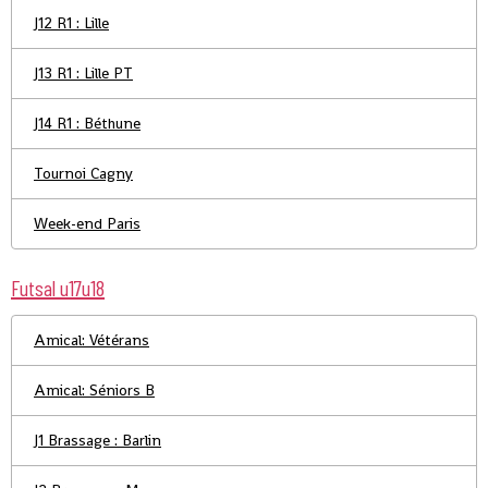
J12 R1 : Lille
J13 R1 : Lille PT
J14 R1 : Béthune
Tournoi Cagny
Week-end Paris
Futsal u17u18
Amical: Vétérans
Amical: Séniors B
J1 Brassage : Barlin