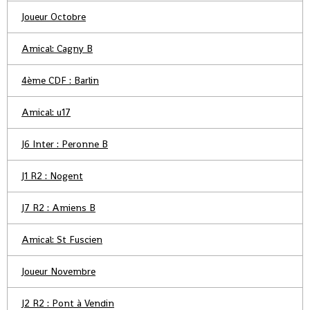
Joueur Octobre
Amical: Cagny B
4ème CDF : Barlin
Amical: u17
J6 Inter : Peronne B
J1 R2 : Nogent
J7 R2 : Amiens B
Amical: St Fuscien
Joueur Novembre
J2 R2 : Pont à Vendin