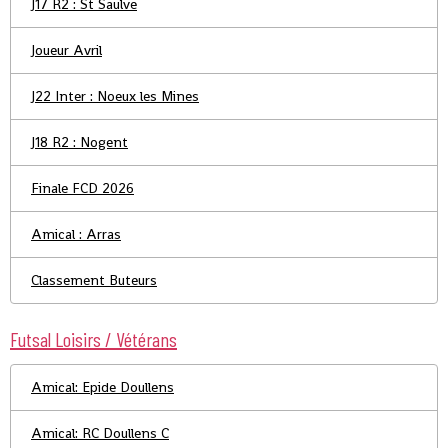
J17 R2 : St Saulve
Joueur Avril
J22 Inter : Noeux les Mines
J18 R2 : Nogent
Finale FCD 2026
Amical : Arras
Classement Buteurs
Futsal Loisirs / Vétérans
Amical: Epide Doullens
Amical: RC Doullens C