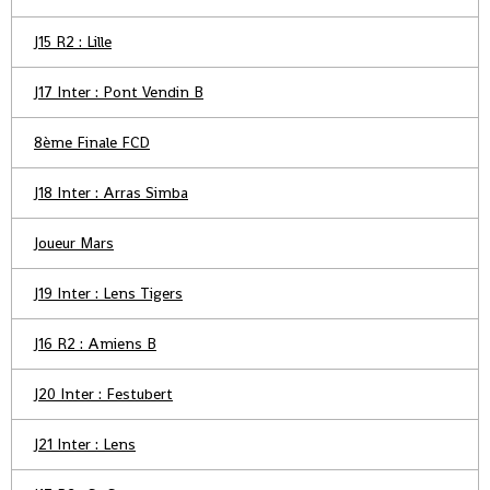
J15 R2 : Lille
J17 Inter : Pont Vendin B
8ème Finale FCD
J18 Inter : Arras Simba
Joueur Mars
J19 Inter : Lens Tigers
J16 R2 : Amiens B
J20 Inter : Festubert
J21 Inter : Lens