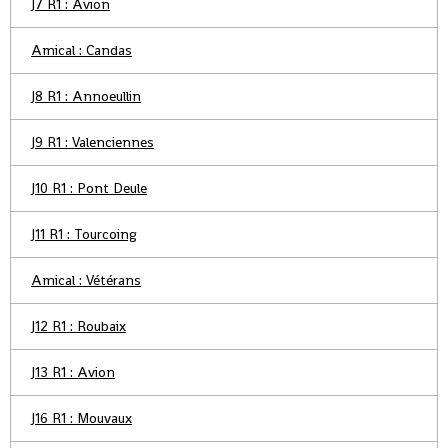
J7 R1 : Avion
Amical : Candas
J8 R1 : Annoeullin
J9 R1 : Valenciennes
J10 R1 : Pont Deule
J11 R1 : Tourcoing
Amical : Vétérans
J12 R1 : Roubaix
J13 R1 : Avion
J16 R1 : Mouvaux