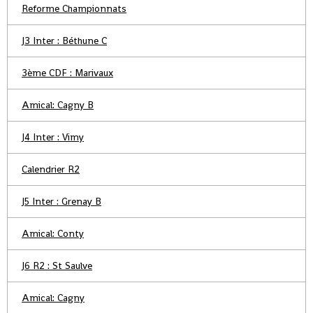
Reforme Championnats
J3 Inter : Béthune C
3ème CDF : Marivaux
Amical: Cagny B
J4 Inter : Vimy
Calendrier R2
J5 Inter : Grenay B
Amical: Conty
J6 R2 : St Saulve
Amical: Cagny