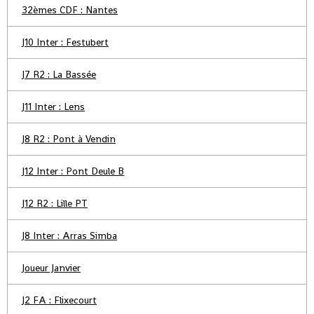
32èmes CDF : Nantes
J10 Inter : Festubert
J7 R2 : La Bassée
J11 Inter : Lens
J8 R2 : Pont à Vendin
J12 Inter : Pont Deule B
J12 R2 : Lille PT
J8 Inter : Arras Simba
Joueur Janvier
J2 FA : Flixecourt