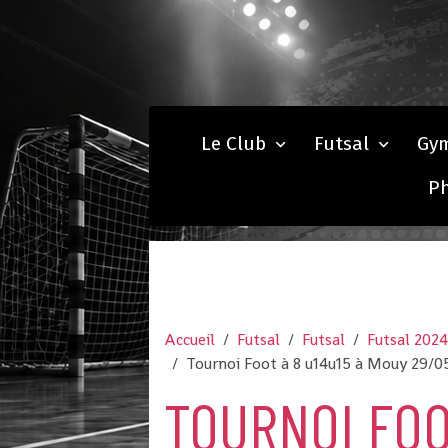
Le Club
Futsal
Gy
P
Accueil
Futsal
Futsal
Futsal 202
Tournoi Foot à 8 u14u15 à Mouy 29/0
TOURNOI FOO