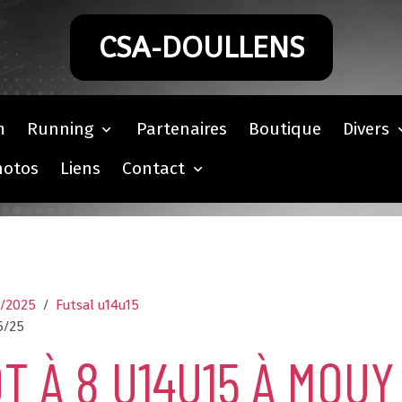
CSA-DOULLENS
m
Running
Partenaires
Boutique
Divers
hotos
Liens
Contact
4/2025
Futsal u14u15
5/25
T À 8 U14U15 À MOUY