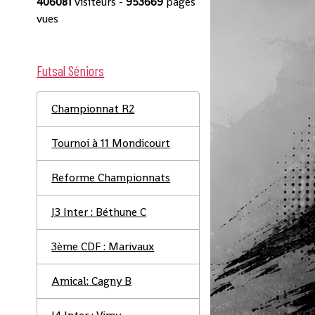
406081
visiteurs -
953669
pages
vues
Futsal Séniors
Championnat R2
Tournoi à 11 Mondicourt
Reforme Championnats
J3 Inter : Béthune C
3ème CDF : Marivaux
Amical: Cagny B