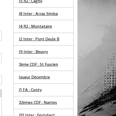
J5 R2 : Cagny
J8 Inter : Arras Simba
J4 R2 : Montataire
J2 Inter : Pont Deule B
J9 Inter : Beuvry
3ème CDF : St Fuscien
Joueur Décembre
J1 FA : Conty
32èmes CDF : Nantes
J10 Inter : Festubert