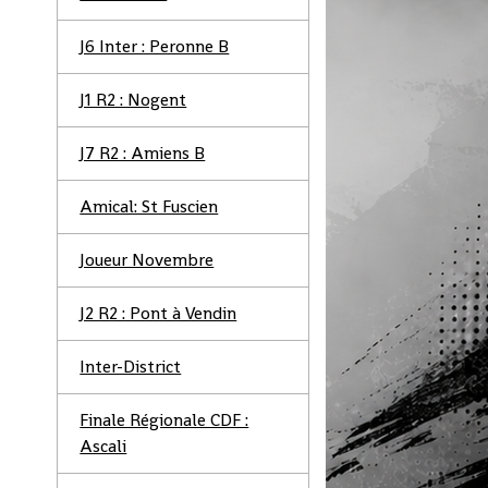
J6 Inter : Peronne B
J1 R2 : Nogent
J7 R2 : Amiens B
Amical: St Fuscien
Joueur Novembre
J2 R2 : Pont à Vendin
Inter-District
Finale Régionale CDF :
Ascali