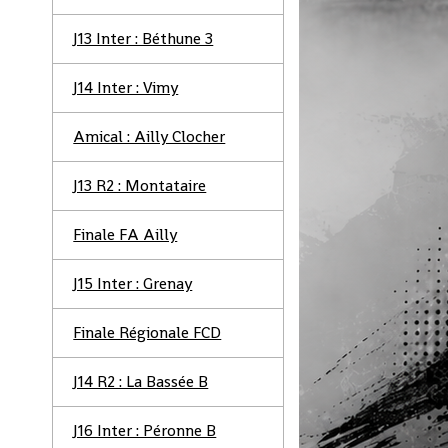
J13 Inter : Béthune 3
J14 Inter : Vimy
Amical : Ailly Clocher
J13 R2 : Montataire
Finale FA Ailly
J15 Inter : Grenay
Finale Régionale FCD
J14 R2 : La Bassée B
J16 Inter : Péronne B