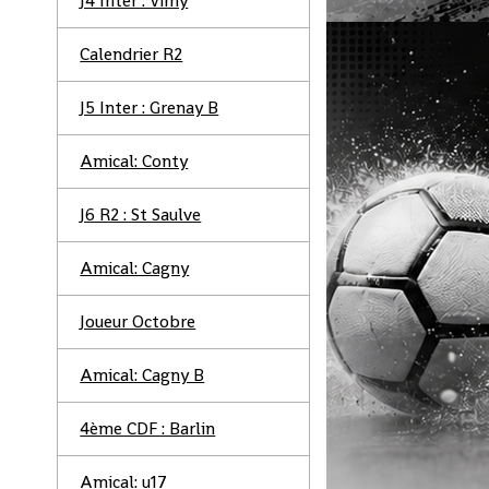
J4 Inter : Vimy
Calendrier R2
J5 Inter : Grenay B
Amical: Conty
J6 R2 : St Saulve
Amical: Cagny
Joueur Octobre
Amical: Cagny B
4ème CDF : Barlin
Amical: u17