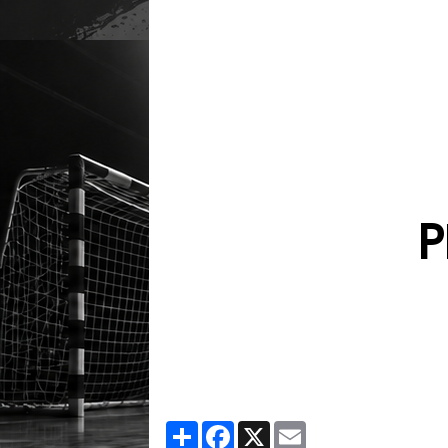
P
Partager
Facebook
X
Email