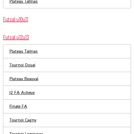
Plateau Talmas
Futsal u10u11
Futsal u12u13
Plateau Talmas
Tournoi Douai
Plateau Beauval
J2 FA Acheux
Finale FA
Tournoi Cagny
Tournoi Longueau