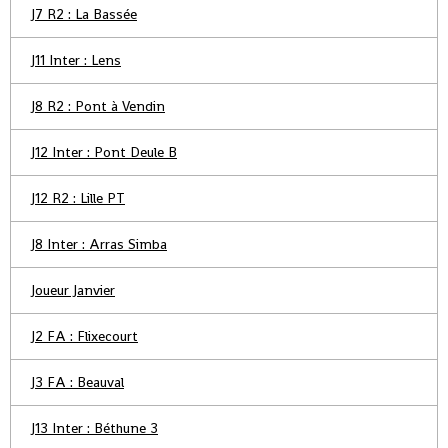
J7 R2 : La Bassée
J11 Inter : Lens
J8 R2 : Pont à Vendin
J12 Inter : Pont Deule B
J12 R2 : Lille PT
J8 Inter : Arras Simba
Joueur Janvier
J2 FA : Flixecourt
J3 FA : Beauval
J13 Inter : Béthune 3