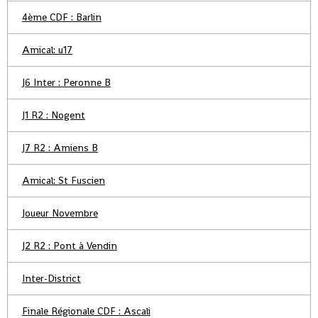
4ème CDF : Barlin
Amical: u17
J6 Inter : Peronne B
J1 R2 : Nogent
J7 R2 : Amiens B
Amical: St Fuscien
Joueur Novembre
J2 R2 : Pont à Vendin
Inter-District
Finale Régionale CDF : Ascali