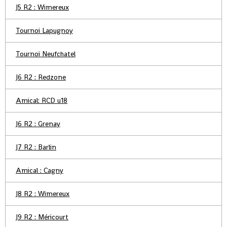
J5 R2 : Wimereux
Tournoi Lapugnoy
Tournoi Neufchatel
J6 R2 : Redzone
Amical: RCD u18
J6 R2 : Grenay
J7 R2 : Barlin
Amical : Cagny
J8 R2 : Wimereux
J9 R2 : Méricourt