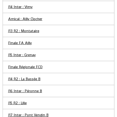
J14 Inter : Vimy
Amical : Ailly Clocher
J13 R2 : Montataire
Finale FA Ailly
J15 Inter : Grenay
Finale Régionale FCD
J14 R2 : La Bassée B
J16 Inter : Péronne B
J15 R2 : Lille
J17 Inter : Pont Vendin B