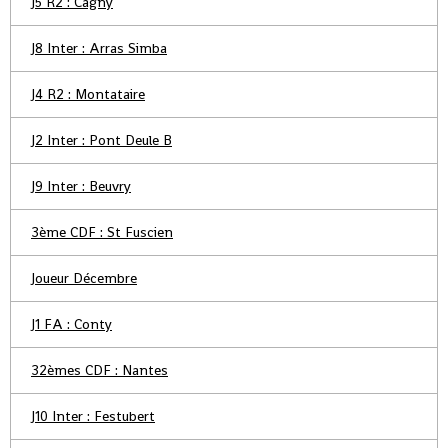
J5 R2 : Cagny
J8 Inter : Arras Simba
J4 R2 : Montataire
J2 Inter : Pont Deule B
J9 Inter : Beuvry
3ème CDF : St Fuscien
Joueur Décembre
J1 FA : Conty
32èmes CDF : Nantes
J10 Inter : Festubert