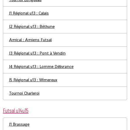
J1 Régional u13 : Calais
J2 Régional u13 : Béthune
Amical : Amiens Futsal
J3 Régional u13 : Pont à Vendin
J4 Régional u13 : Lomme Délivrance
J5 Régional u13 : Wimereux
Tournoi Charleroi
Futsal u14u15
J1 Brassage