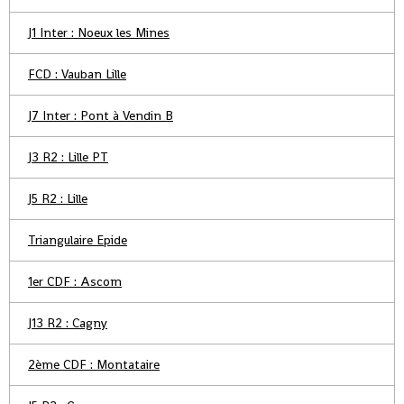
J1 Inter : Noeux les Mines
FCD : Vauban Lille
J7 Inter : Pont à Vendin B
J3 R2 : Lille PT
J5 R2 : Lille
Triangulaire Epide
1er CDF : Ascom
J13 R2 : Cagny
2ème CDF : Montataire