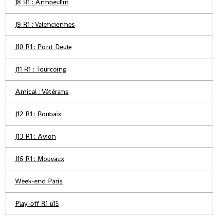
J8 R1 : Annoeullin
J9 R1 : Valenciennes
J10 R1 : Pont Deule
J11 R1 : Tourcoing
Amical : Vétérans
J12 R1 : Roubaix
J13 R1 : Avion
J16 R1 : Mouvaux
Week-end Paris
Play-off R1 u15