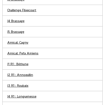
Challenge Flixecourt
J4 Brassage
J5 Brassage
Amical: Cagny
Amical: Pefa Amiens
J1 R1 : Béthune
J2 R1 : Annoeullin
J3 R1 : Roubaix
J4 R1 : Longuenesse