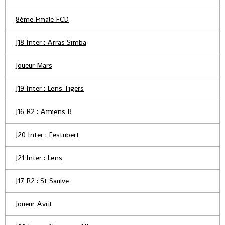
8ème Finale FCD
J18 Inter : Arras Simba
Joueur Mars
J19 Inter : Lens Tigers
J16 R2 : Amiens B
J20 Inter : Festubert
J21 Inter : Lens
J17 R2 : St Saulve
Joueur Avril