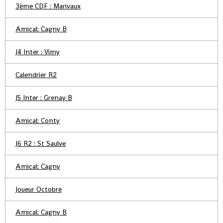
3ème CDF : Marivaux
Amical: Cagny B
J4 Inter : Vimy
Calendrier R2
J5 Inter : Grenay B
Amical: Conty
J6 R2 : St Saulve
Amical: Cagny
Joueur Octobre
Amical: Cagny B