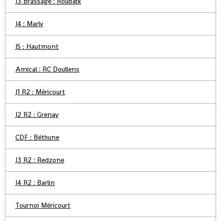
J3 Brassage : Roubaix
J4 : Marly
J5 : Hautmont
Amical : RC Doullens
J1 R2 : Méricourt
J2 R2 : Grenay
CDF : Béthune
J3 R2 : Redzone
J4 R2 : Barlin
Tournoi Méricourt