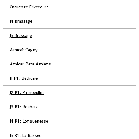
Challenge Flixecourt
J4 Brassage
J5 Brassage
Amical: Cagny
Amical: Pefa Amiens
J1 R1 : Béthune
J2 R1 : Annoeullin
J3 R1 : Roubaix
J4 R1 : Longuenesse
J5 R1 : La Bassée