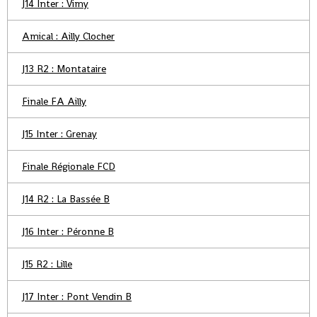
J14 Inter : Vimy
Amical : Ailly Clocher
J13 R2 : Montataire
Finale FA Ailly
J15 Inter : Grenay
Finale Régionale FCD
J14 R2 : La Bassée B
J16 Inter : Péronne B
J15 R2 : Lille
J17 Inter : Pont Vendin B