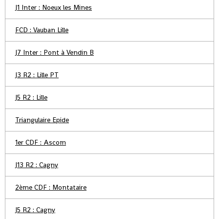
J1 Inter : Noeux les Mines
FCD : Vauban Lille
J7 Inter : Pont à Vendin B
J3 R2 : Lille PT
J5 R2 : Lille
Triangulaire Epide
1er CDF : Ascom
J13 R2 : Cagny
2ème CDF : Montataire
J5 R2 : Cagny