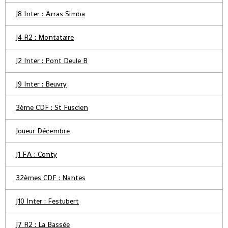
J8 Inter : Arras Simba
J4 R2 : Montataire
J2 Inter : Pont Deule B
J9 Inter : Beuvry
3ème CDF : St Fuscien
Joueur Décembre
J1 FA : Conty
32èmes CDF : Nantes
J10 Inter : Festubert
J7 R2 : La Bassée