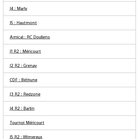
J4 : Marly
J5 : Hautmont
Amical : RC Doullens
J1 R2 : Méricourt
J2 R2 : Grenay
CDF : Béthune
J3 R2 : Redzone
J4 R2 : Barlin
Tournoi Méricourt
J5 R2 : Wimereux