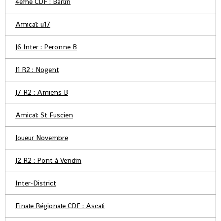
4ème CDF : Barlin
Amical: u17
J6 Inter : Peronne B
J1 R2 : Nogent
J7 R2 : Amiens B
Amical: St Fuscien
Joueur Novembre
J2 R2 : Pont à Vendin
Inter-District
Finale Régionale CDF : Ascali