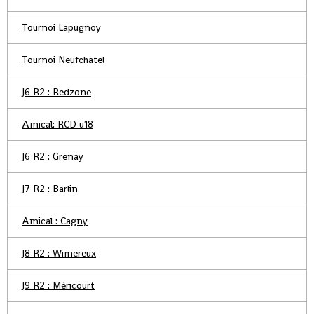
Tournoi Lapugnoy
Tournoi Neufchatel
J6 R2 : Redzone
Amical: RCD u18
J6 R2 : Grenay
J7 R2 : Barlin
Amical : Cagny
J8 R2 : Wimereux
J9 R2 : Méricourt