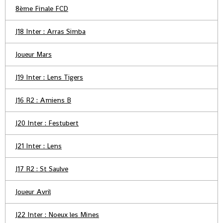
8ème Finale FCD
J18 Inter : Arras Simba
Joueur Mars
J19 Inter : Lens Tigers
J16 R2 : Amiens B
J20 Inter : Festubert
J21 Inter : Lens
J17 R2 : St Saulve
Joueur Avril
J22 Inter : Noeux les Mines