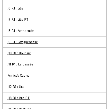
J6 R1 : Lille
J7 R1 : Lille PT
J8 R1 : Annoeullin
J9 R1 : Longuenesse
J10 R1 : Roubaix
J11 R1 : La Bassée
Amical: Cagny
J12 R1 : Lille
J13 R1 : Lille PT