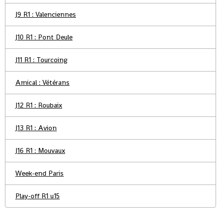
J9 R1 : Valenciennes
J10 R1 : Pont Deule
J11 R1 : Tourcoing
Amical : Vétérans
J12 R1 : Roubaix
J13 R1 : Avion
J16 R1 : Mouvaux
Week-end Paris
Play-off R1 u15