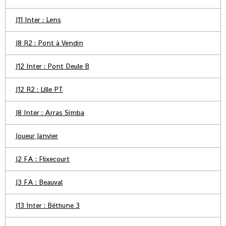
J11 Inter : Lens
J8 R2 : Pont à Vendin
J12 Inter : Pont Deule B
J12 R2 : Lille PT
J8 Inter : Arras Simba
Joueur Janvier
J2 FA : Flixecourt
J3 FA : Beauval
J13 Inter : Béthune 3