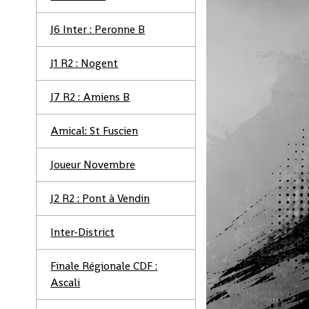
J6 Inter : Peronne B
J1 R2 : Nogent
J7 R2 : Amiens B
Amical: St Fuscien
Joueur Novembre
J2 R2 : Pont à Vendin
Inter-District
Finale Régionale CDF :
Ascali