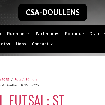
CSA-DOULLENS
m
Running
Partenaires
Boutique
Divers
hotos
Liens
Contact
4/2025
Futsal Séniors
CSA Doullens B 25/02/25
L FUTSAL: ST