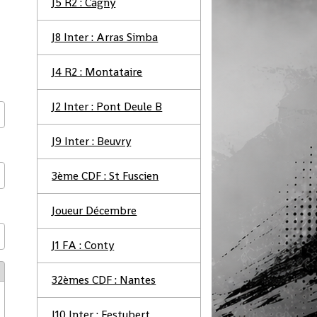
J5 R2 : Cagny
J8 Inter : Arras Simba
J4 R2 : Montataire
J2 Inter : Pont Deule B
J9 Inter : Beuvry
3ème CDF : St Fuscien
Joueur Décembre
J1 FA : Conty
32èmes CDF : Nantes
J10 Inter : Festubert