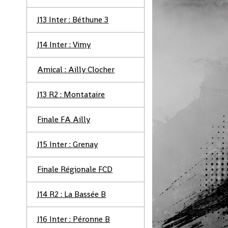
J13 Inter : Béthune 3
J14 Inter : Vimy
Amical : Ailly Clocher
J13 R2 : Montataire
Finale FA Ailly
J15 Inter : Grenay
Finale Régionale FCD
J14 R2 : La Bassée B
J16 Inter : Péronne B