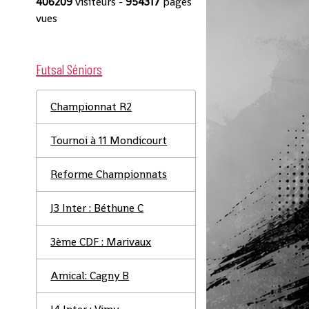
406209
visiteurs -
954317
pages
vues
Futsal Séniors
Championnat R2
Tournoi à 11 Mondicourt
Reforme Championnats
J3 Inter : Béthune C
3ème CDF : Marivaux
Amical: Cagny B