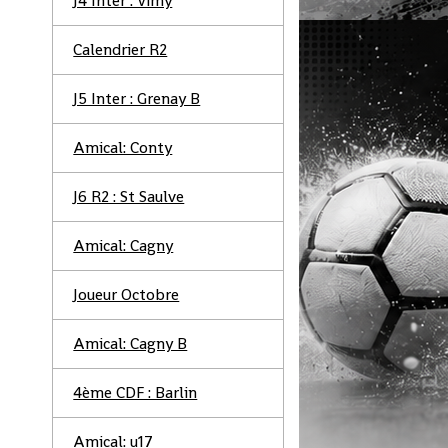
J4 Inter : Vimy
Calendrier R2
J5 Inter : Grenay B
Amical: Conty
J6 R2 : St Saulve
Amical: Cagny
Joueur Octobre
Amical: Cagny B
4ème CDF : Barlin
Amical: u17