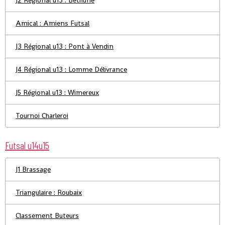
J2 Régional u13 : Béthune
Amical : Amiens Futsal
J3 Régional u13 : Pont à Vendin
J4 Régional u13 : Lomme Délivrance
J5 Régional u13 : Wimereux
Tournoi Charleroi
Futsal u14u15
J1 Brassage
Triangulaire : Roubaix
Classement Buteurs