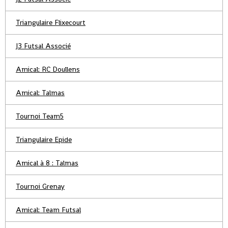
Triangulaire Flixecourt
J3 Futsal Associé
Amical: RC Doullens
Amical: Talmas
Tournoi Team5
Triangulaire Epide
Amical à 8 : Talmas
Tournoi Grenay
Amical: Team Futsal