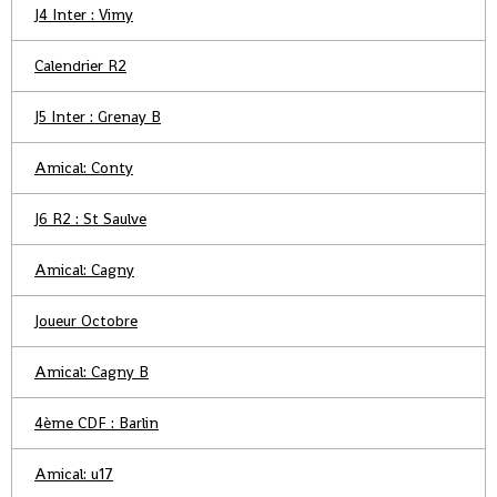
J4 Inter : Vimy
Calendrier R2
J5 Inter : Grenay B
Amical: Conty
J6 R2 : St Saulve
Amical: Cagny
Joueur Octobre
Amical: Cagny B
4ème CDF : Barlin
Amical: u17