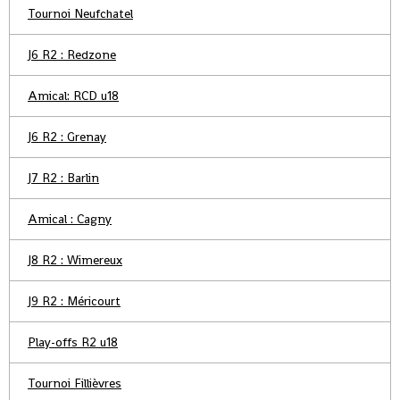
Tournoi Neufchatel
J6 R2 : Redzone
Amical: RCD u18
J6 R2 : Grenay
J7 R2 : Barlin
Amical : Cagny
J8 R2 : Wimereux
J9 R2 : Méricourt
Play-offs R2 u18
Tournoi Fillièvres