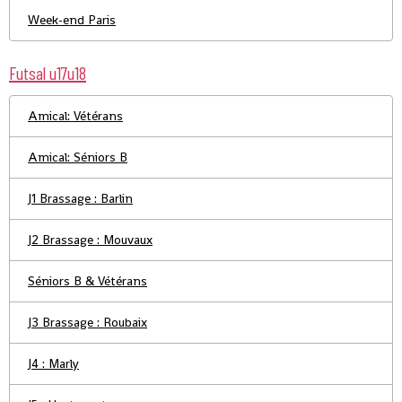
Week-end Paris
Futsal u17u18
Amical: Vétérans
Amical: Séniors B
J1 Brassage : Barlin
J2 Brassage : Mouvaux
Séniors B & Vétérans
J3 Brassage : Roubaix
J4 : Marly