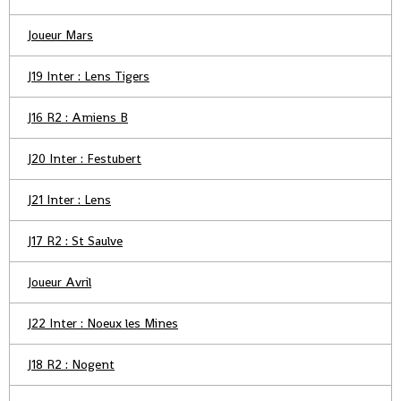
Joueur Mars
J19 Inter : Lens Tigers
J16 R2 : Amiens B
J20 Inter : Festubert
J21 Inter : Lens
J17 R2 : St Saulve
Joueur Avril
J22 Inter : Noeux les Mines
J18 R2 : Nogent