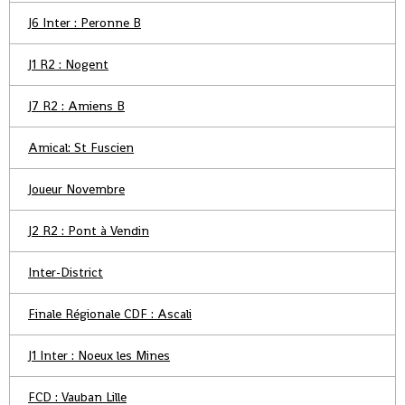
J6 Inter : Peronne B
J1 R2 : Nogent
J7 R2 : Amiens B
Amical: St Fuscien
Joueur Novembre
J2 R2 : Pont à Vendin
Inter-District
Finale Régionale CDF : Ascali
J1 Inter : Noeux les Mines
FCD : Vauban Lille