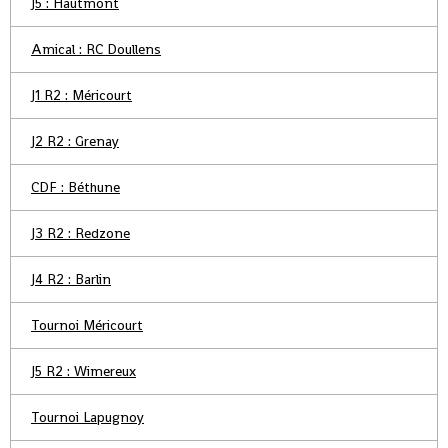
J5 : Hautmont
Amical : RC Doullens
J1 R2 : Méricourt
J2 R2 : Grenay
CDF : Béthune
J3 R2 : Redzone
J4 R2 : Barlin
Tournoi Méricourt
J5 R2 : Wimereux
Tournoi Lapugnoy