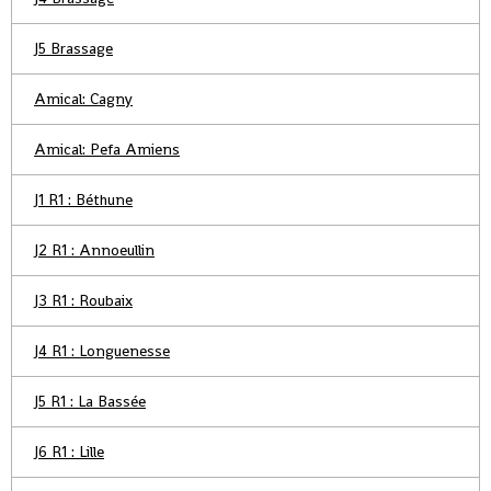
J5 Brassage
Amical: Cagny
Amical: Pefa Amiens
J1 R1 : Béthune
J2 R1 : Annoeullin
J3 R1 : Roubaix
J4 R1 : Longuenesse
J5 R1 : La Bassée
J6 R1 : Lille