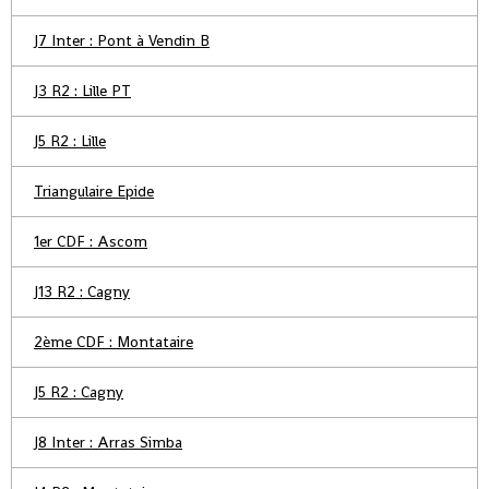
J7 Inter : Pont à Vendin B
J3 R2 : Lille PT
J5 R2 : Lille
Triangulaire Epide
1er CDF : Ascom
J13 R2 : Cagny
2ème CDF : Montataire
J5 R2 : Cagny
J8 Inter : Arras Simba