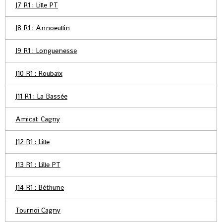
J7 R1 : Lille PT
J8 R1 : Annoeullin
J9 R1 : Longuenesse
J10 R1 : Roubaix
J11 R1 : La Bassée
Amical: Cagny
J12 R1 : Lille
J13 R1 : Lille PT
J14 R1 : Béthune
Tournoi Cagny