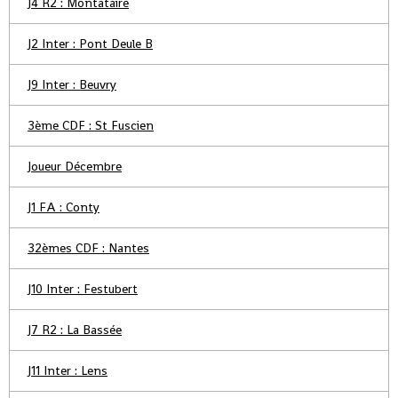
J4 R2 : Montataire
J2 Inter : Pont Deule B
J9 Inter : Beuvry
3ème CDF : St Fuscien
Joueur Décembre
J1 FA : Conty
32èmes CDF : Nantes
J10 Inter : Festubert
J7 R2 : La Bassée
J11 Inter : Lens