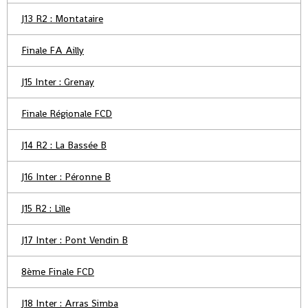
J13 R2 : Montataire
Finale FA Ailly
J15 Inter : Grenay
Finale Régionale FCD
J14 R2 : La Bassée B
J16 Inter : Péronne B
J15 R2 : Lille
J17 Inter : Pont Vendin B
8ème Finale FCD
J18 Inter : Arras Simba