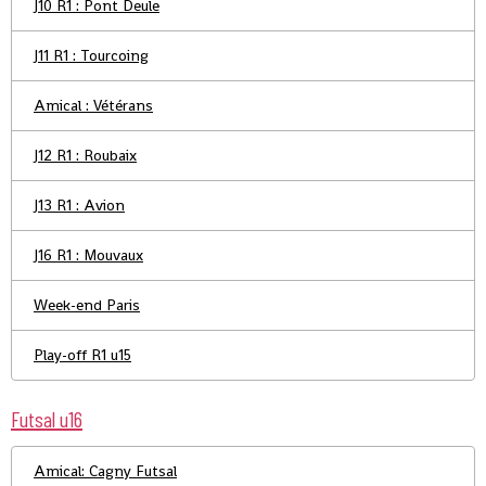
J10 R1 : Pont Deule
J11 R1 : Tourcoing
Amical : Vétérans
J12 R1 : Roubaix
J13 R1 : Avion
J16 R1 : Mouvaux
Week-end Paris
Play-off R1 u15
Futsal u16
Amical: Cagny Futsal