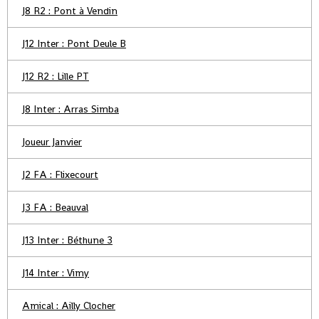
J8 R2 : Pont à Vendin
J12 Inter : Pont Deule B
J12 R2 : Lille PT
J8 Inter : Arras Simba
Joueur Janvier
J2 FA : Flixecourt
J3 FA : Beauval
J13 Inter : Béthune 3
J14 Inter : Vimy
Amical : Ailly Clocher