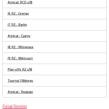
Amical: RCD u18
J6 R2 : Grenay
J7 R2 : Barlin
Amical : Cagny
J8 R2 : Wimereux
J9 R2 : Méricourt
Play-offs R2 u18
Tournoi Fillièvres
Amical : Roubaix
Futsal Féminin