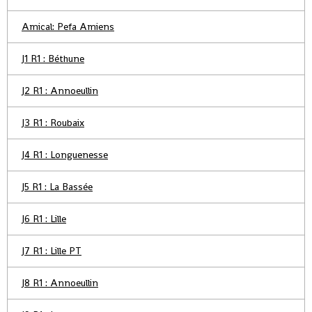
Amical: Pefa Amiens
J1 R1 : Béthune
J2 R1 : Annoeullin
J3 R1 : Roubaix
J4 R1 : Longuenesse
J5 R1 : La Bassée
J6 R1 : Lille
J7 R1 : Lille PT
J8 R1 : Annoeullin