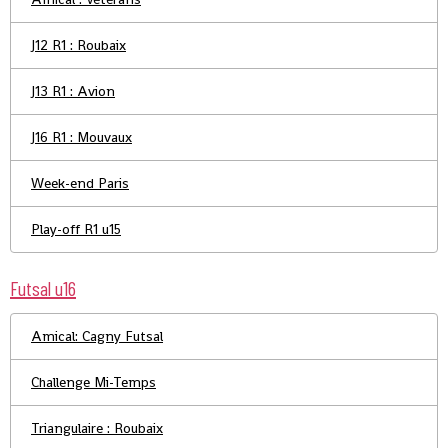
J12 R1 : Roubaix
J13 R1 : Avion
J16 R1 : Mouvaux
Week-end Paris
Play-off R1 u15
Futsal u16
Amical: Cagny Futsal
Challenge Mi-Temps
Triangulaire : Roubaix