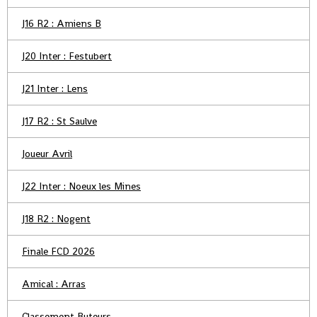
J16 R2 : Amiens B
J20 Inter : Festubert
J21 Inter : Lens
J17 R2 : St Saulve
Joueur Avril
J22 Inter : Noeux les Mines
J18 R2 : Nogent
Finale FCD 2026
Amical : Arras
Classement Buteurs