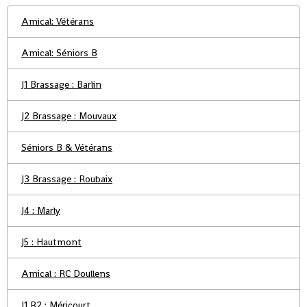
Amical: Vétérans
Amical: Séniors B
J1 Brassage : Barlin
J2 Brassage : Mouvaux
Séniors B & Vétérans
J3 Brassage : Roubaix
J4 : Marly
J5 : Hautmont
Amical : RC Doullens
J1 R2 : Méricourt