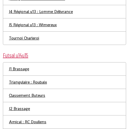
J4 Régional u13 : Lomme Délivrance
J5 Régional u13 : Wimereux
Tournoi Charleroi
Futsal u14u15
J1 Brassage
Triangulaire : Roubaix
Classement Buteurs
J2 Brassage
Amical : RC Doullens