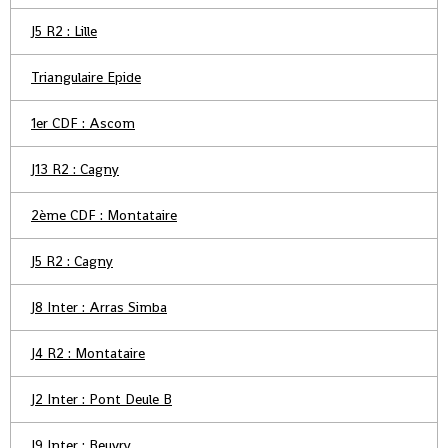
J5 R2 : Lille
Triangulaire Epide
1er CDF : Ascom
J13 R2 : Cagny
2ème CDF : Montataire
J5 R2 : Cagny
J8 Inter : Arras Simba
J4 R2 : Montataire
J2 Inter : Pont Deule B
J9 Inter : Beuvry