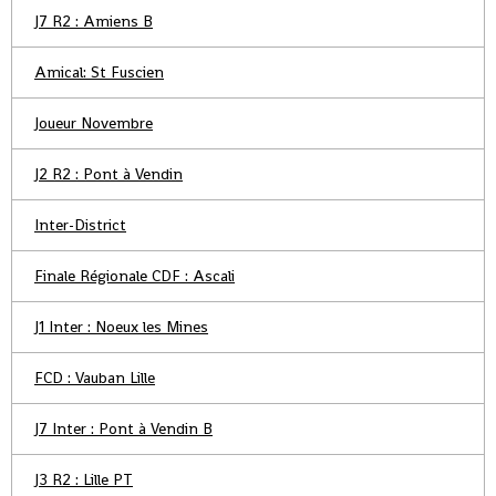
J7 R2 : Amiens B
Amical: St Fuscien
Joueur Novembre
J2 R2 : Pont à Vendin
Inter-District
Finale Régionale CDF : Ascali
J1 Inter : Noeux les Mines
FCD : Vauban Lille
J7 Inter : Pont à Vendin B
J3 R2 : Lille PT