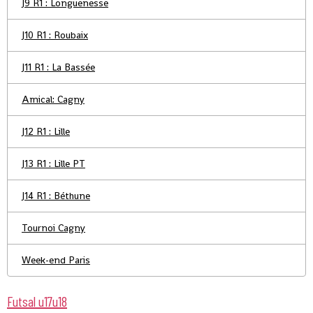
J9 R1 : Longuenesse
J10 R1 : Roubaix
J11 R1 : La Bassée
Amical: Cagny
J12 R1 : Lille
J13 R1 : Lille PT
J14 R1 : Béthune
Tournoi Cagny
Week-end Paris
Futsal u17u18