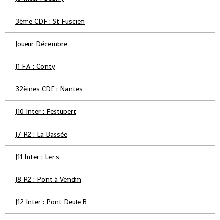
3ème CDF : St Fuscien
Joueur Décembre
J1 FA : Conty
32èmes CDF : Nantes
J10 Inter : Festubert
J7 R2 : La Bassée
J11 Inter : Lens
J8 R2 : Pont à Vendin
J12 Inter : Pont Deule B