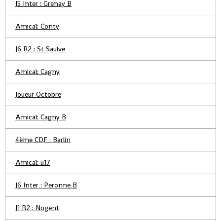
J5 Inter : Grenay B
Amical: Conty
J6 R2 : St Saulve
Amical: Cagny
Joueur Octobre
Amical: Cagny B
4ème CDF : Barlin
Amical: u17
J6 Inter : Peronne B
J1 R2 : Nogent