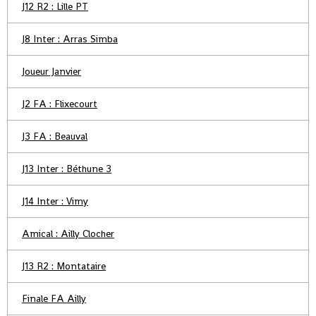
J12 R2 : Lille PT
J8 Inter : Arras Simba
Joueur Janvier
J2 FA : Flixecourt
J3 FA : Beauval
J13 Inter : Béthune 3
J14 Inter : Vimy
Amical : Ailly Clocher
J13 R2 : Montataire
Finale FA Ailly