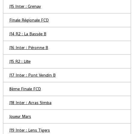
J15 Inter : Grenay
Finale Régionale FCD
J14 R2 : La Bassée B
J16 Inter : Péronne B
J15 R2 : Lille
J17 Inter : Pont Vendin B
8ème Finale FCD
J18 Inter : Arras Simba
Joueur Mars
J19 Inter : Lens Tigers