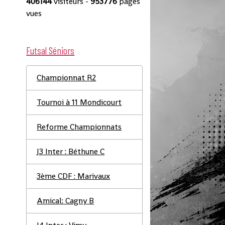
406144
visiteurs -
953776
pages
vues
Futsal Séniors
Championnat R2
Tournoi à 11 Mondicourt
Reforme Championnats
J3 Inter : Béthune C
3ème CDF : Marivaux
Amical: Cagny B