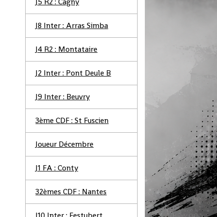
J5 R2 : Cagny
J8 Inter : Arras Simba
J4 R2 : Montataire
J2 Inter : Pont Deule B
J9 Inter : Beuvry
3ème CDF : St Fuscien
Joueur Décembre
J1 FA : Conty
32èmes CDF : Nantes
J10 Inter : Festubert