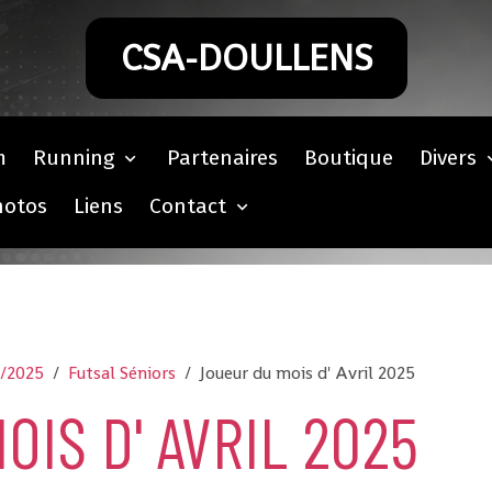
CSA-DOULLENS
m
Running
Partenaires
Boutique
Divers
hotos
Liens
Contact
4/2025
Futsal Séniors
Joueur du mois d' Avril 2025
OIS D' AVRIL 2025