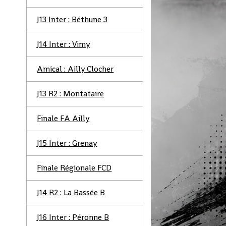
J13 Inter : Béthune 3
J14 Inter : Vimy
Amical : Ailly Clocher
J13 R2 : Montataire
Finale FA Ailly
J15 Inter : Grenay
Finale Régionale FCD
J14 R2 : La Bassée B
J16 Inter : Péronne B