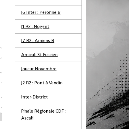
J6 Inter : Peronne B
J1 R2 : Nogent
J7 R2 : Amiens B
Amical: St Fuscien
Joueur Novembre
J2 R2 : Pont à Vendin
Inter-District
Finale Régionale CDF :
Ascali