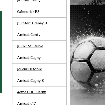
J4 Inter : Vimy
Calendrier R2
J5 Inter : Grenay B
Amical: Conty
J6 R2 : St Saulve
Amical: Cagny
Joueur Octobre
Amical: Cagny B
4ème CDF : Barlin
Amical: u17