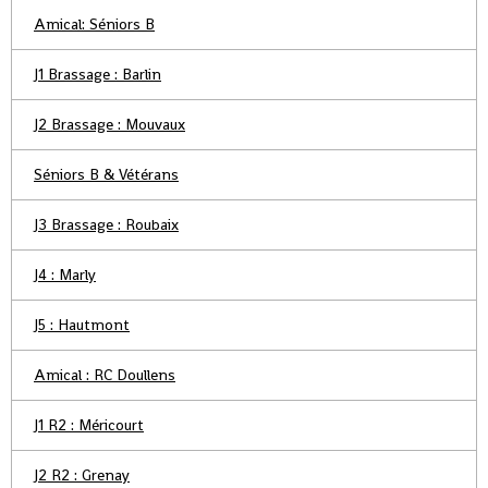
Amical: Séniors B
J1 Brassage : Barlin
J2 Brassage : Mouvaux
Séniors B & Vétérans
J3 Brassage : Roubaix
J4 : Marly
J5 : Hautmont
Amical : RC Doullens
J1 R2 : Méricourt
J2 R2 : Grenay