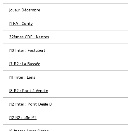
Joueur Décembre
J1 FA : Conty
32èmes CDF : Nantes
J10 Inter : Festubert
J7 R2 : La Bassée
J11 Inter : Lens
J8 R2 : Pont à Vendin
J12 Inter : Pont Deule B
J12 R2 : Lille PT