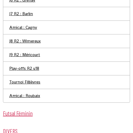
J6 R2 : Grenay
J7 R2 : Barlin
Amical : Cagny
J8 R2 : Wimereux
J9 R2 : Méricourt
Play-offs R2 u18
Tournoi Fillièvres
Amical : Roubaix
Futsal Féminin
DIVERS