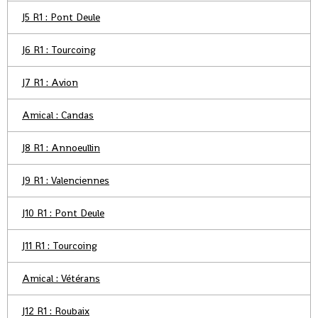
J5 R1 : Pont Deule
J6 R1 : Tourcoing
J7 R1 : Avion
Amical : Candas
J8 R1 : Annoeullin
J9 R1 : Valenciennes
J10 R1 : Pont Deule
J11 R1 : Tourcoing
Amical : Vétérans
J12 R1 : Roubaix