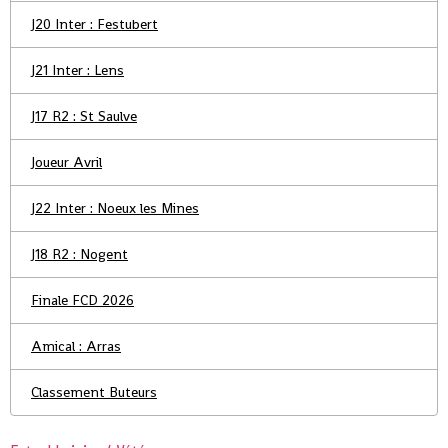
J20 Inter : Festubert
J21 Inter : Lens
J17 R2 : St Saulve
Joueur Avril
J22 Inter : Noeux les Mines
J18 R2 : Nogent
Finale FCD 2026
Amical : Arras
Classement Buteurs