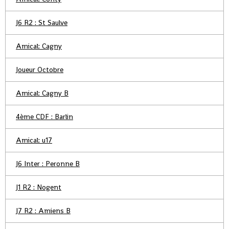
J6 R2 : St Saulve
Amical: Cagny
Joueur Octobre
Amical: Cagny B
4ème CDF : Barlin
Amical: u17
J6 Inter : Peronne B
J1 R2 : Nogent
J7 R2 : Amiens B