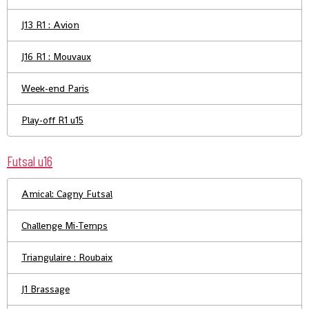
J13 R1 : Avion
J16 R1 : Mouvaux
Week-end Paris
Play-off R1 u15
Futsal u16
Amical: Cagny Futsal
Challenge Mi-Temps
Triangulaire : Roubaix
J1 Brassage