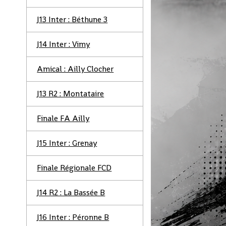
J13 Inter : Béthune 3
J14 Inter : Vimy
Amical : Ailly Clocher
J13 R2 : Montataire
Finale FA Ailly
J15 Inter : Grenay
Finale Régionale FCD
J14 R2 : La Bassée B
J16 Inter : Péronne B