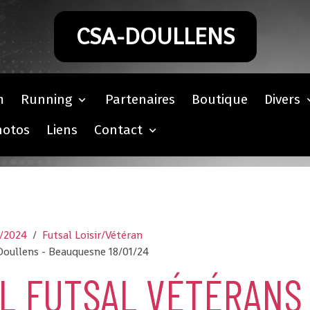
CSA-DOULLENS
m
Running
Partenaires
Boutique
Divers
hotos
Liens
Contact
3/2024
Futsal Loisir/Vétéran
Doullens - Beauquesne 18/01/24
L FUTSAL VÉTÉRANS