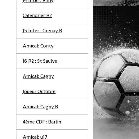
J4 Inter : Vimy
Calendrier R2
J5 Inter : Grenay B
Amical: Conty
J6 R2 : St Saulve
Amical: Cagny
Joueur Octobre
Amical: Cagny B
4ème CDF : Barlin
Amical: u17