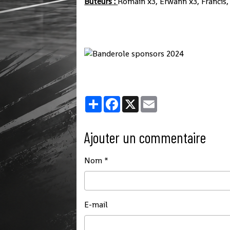
Buteurs :
Romain x3, Erwann x3, Francis, 
Partager
Facebook
X
Email
Ajouter un commentaire
Nom
E-mail