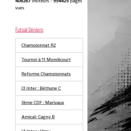
406267
visiteurs -
954425
pages
vues
Futsal Séniors
Championnat R2
Tournoi à 11 Mondicourt
Reforme Championnats
J3 Inter : Béthune C
3ème CDF : Marivaux
Amical: Cagny B