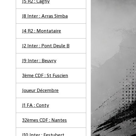
J5 R2 : Cagny
J8 Inter : Arras Simba
J4 R2 : Montataire
J2 Inter : Pont Deule B
J9 Inter : Beuvry
3ème CDF : St Fuscien
Joueur Décembre
J1 FA : Conty
32èmes CDF : Nantes
J10 Inter : Festubert