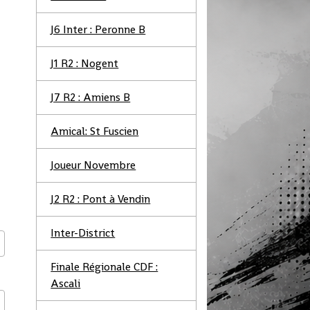
J6 Inter : Peronne B
J1 R2 : Nogent
J7 R2 : Amiens B
Amical: St Fuscien
Joueur Novembre
J2 R2 : Pont à Vendin
Inter-District
Finale Régionale CDF :
Ascali