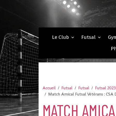
Le Club
Futsal
Gy
P
Accueil
Futsal
Futsal
Futsal 202
Match Amical Futsal Vétérans : CSA 
MATCH AMICA