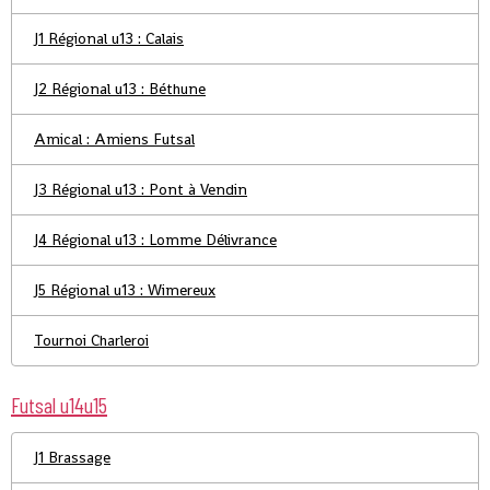
J1 Régional u13 : Calais
J2 Régional u13 : Béthune
Amical : Amiens Futsal
J3 Régional u13 : Pont à Vendin
J4 Régional u13 : Lomme Délivrance
J5 Régional u13 : Wimereux
Tournoi Charleroi
Futsal u14u15
J1 Brassage