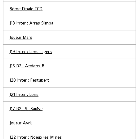
8ème Finale FCD
J18 Inter : Arras Simba
Joueur Mars
J19 Inter : Lens Tigers
J16 R2 : Amiens B
J20 Inter : Festubert
J21 Inter : Lens
J17 R2 : St Saulve
Joueur Avril
J22 Inter : Noeux les Mines