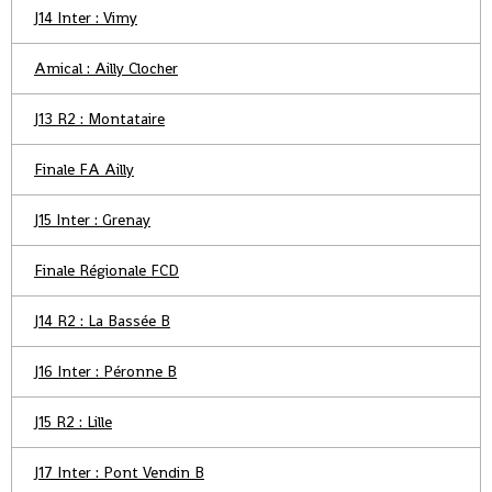
J14 Inter : Vimy
Amical : Ailly Clocher
J13 R2 : Montataire
Finale FA Ailly
J15 Inter : Grenay
Finale Régionale FCD
J14 R2 : La Bassée B
J16 Inter : Péronne B
J15 R2 : Lille
J17 Inter : Pont Vendin B