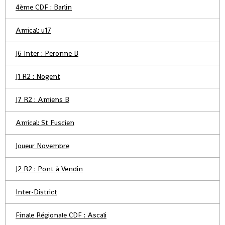
4ème CDF : Barlin
Amical: u17
J6 Inter : Peronne B
J1 R2 : Nogent
J7 R2 : Amiens B
Amical: St Fuscien
Joueur Novembre
J2 R2 : Pont à Vendin
Inter-District
Finale Régionale CDF : Ascali