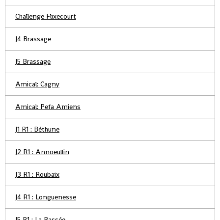
Challenge Flixecourt
J4 Brassage
J5 Brassage
Amical: Cagny
Amical: Pefa Amiens
J1 R1 : Béthune
J2 R1 : Annoeullin
J3 R1 : Roubaix
J4 R1 : Longuenesse
J5 R1 : La Bassée