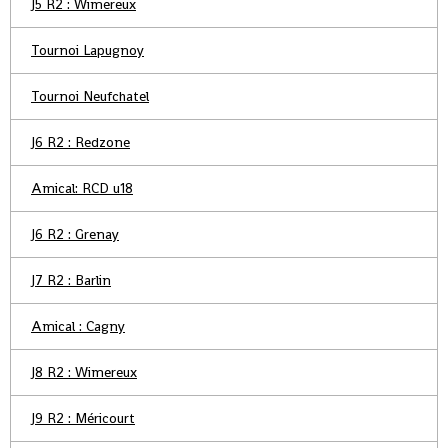
J5 R2 : Wimereux
Tournoi Lapugnoy
Tournoi Neufchatel
J6 R2 : Redzone
Amical: RCD u18
J6 R2 : Grenay
J7 R2 : Barlin
Amical : Cagny
J8 R2 : Wimereux
J9 R2 : Méricourt