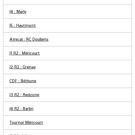
J4 : Marly
J5 : Hautmont
Amical : RC Doullens
J1 R2 : Méricourt
J2 R2 : Grenay
CDF : Béthune
J3 R2 : Redzone
J4 R2 : Barlin
Tournoi Méricourt