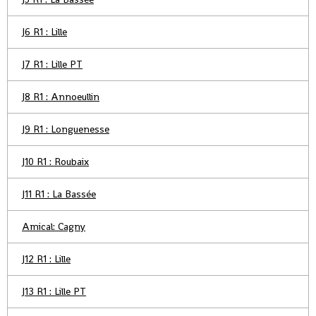
J6 R1 : Lille
J7 R1 : Lille PT
J8 R1 : Annoeullin
J9 R1 : Longuenesse
J10 R1 : Roubaix
J11 R1 : La Bassée
Amical: Cagny
J12 R1 : Lille
J13 R1 : Lille PT