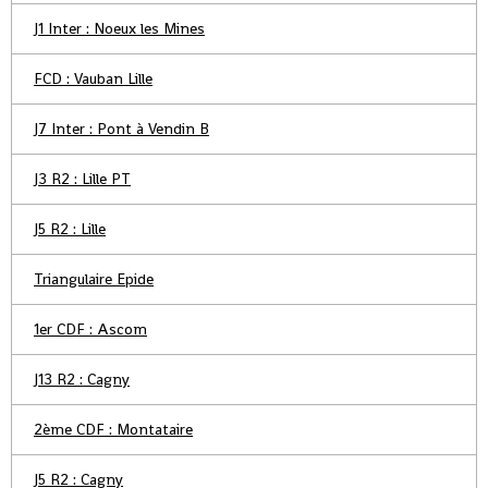
J1 Inter : Noeux les Mines
FCD : Vauban Lille
J7 Inter : Pont à Vendin B
J3 R2 : Lille PT
J5 R2 : Lille
Triangulaire Epide
1er CDF : Ascom
J13 R2 : Cagny
2ème CDF : Montataire
J5 R2 : Cagny