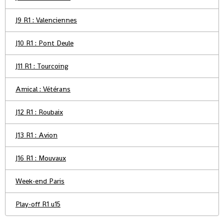
J9 R1 : Valenciennes
J10 R1 : Pont Deule
J11 R1 : Tourcoing
Amical : Vétérans
J12 R1 : Roubaix
J13 R1 : Avion
J16 R1 : Mouvaux
Week-end Paris
Play-off R1 u15