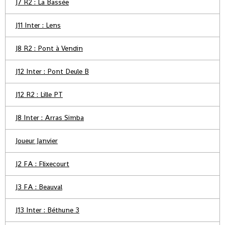
J7 R2 : La Bassée
J11 Inter : Lens
J8 R2 : Pont à Vendin
J12 Inter : Pont Deule B
J12 R2 : Lille PT
J8 Inter : Arras Simba
Joueur Janvier
J2 FA : Flixecourt
J3 FA : Beauval
J13 Inter : Béthune 3