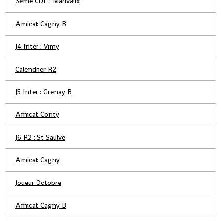
3ème CDF : Marivaux
Amical: Cagny B
J4 Inter : Vimy
Calendrier R2
J5 Inter : Grenay B
Amical: Conty
J6 R2 : St Saulve
Amical: Cagny
Joueur Octobre
Amical: Cagny B