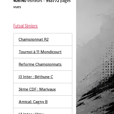
406140
visiteurs -
953772
pages
vues
Futsal Séniors
Championnat R2
Tournoi à 11 Mondicourt
Reforme Championnats
J3 Inter : Béthune C
3ème CDF : Marivaux
Amical: Cagny B