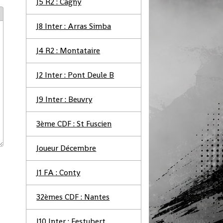
J5 R2 : Cagny
J8 Inter : Arras Simba
J4 R2 : Montataire
J2 Inter : Pont Deule B
J9 Inter : Beuvry
3ème CDF : St Fuscien
Joueur Décembre
J1 FA : Conty
32èmes CDF : Nantes
J10 Inter : Festubert