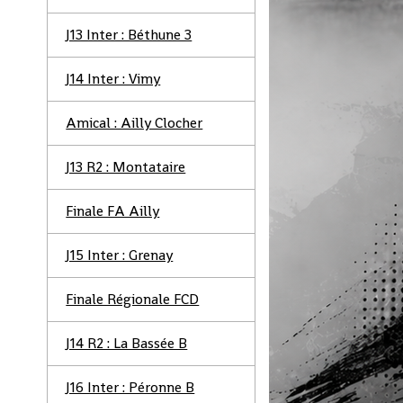
J13 Inter : Béthune 3
J14 Inter : Vimy
Amical : Ailly Clocher
J13 R2 : Montataire
Finale FA Ailly
J15 Inter : Grenay
Finale Régionale FCD
J14 R2 : La Bassée B
J16 Inter : Péronne B