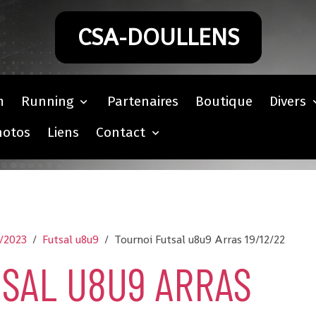
CSA-DOULLENS
m
Running
Partenaires
Boutique
Divers
hotos
Liens
Contact
2/2023
Futsal u8u9
Tournoi Futsal u8u9 Arras 19/12/22
SAL U8U9 ARRAS