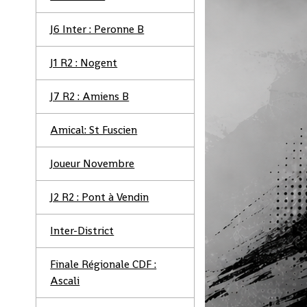
J6 Inter : Peronne B
J1 R2 : Nogent
J7 R2 : Amiens B
Amical: St Fuscien
Joueur Novembre
J2 R2 : Pont à Vendin
Inter-District
Finale Régionale CDF :
Ascali