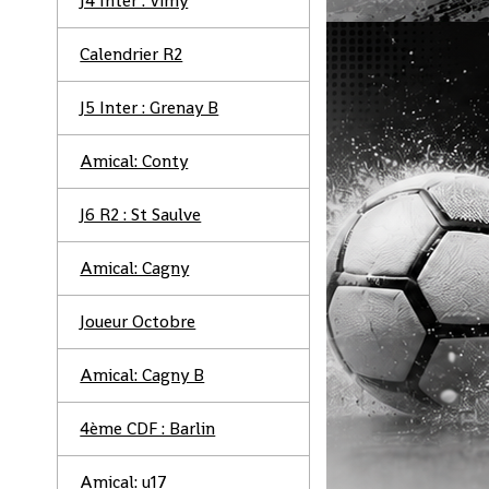
J4 Inter : Vimy
Calendrier R2
J5 Inter : Grenay B
Amical: Conty
J6 R2 : St Saulve
Amical: Cagny
Joueur Octobre
Amical: Cagny B
4ème CDF : Barlin
Amical: u17