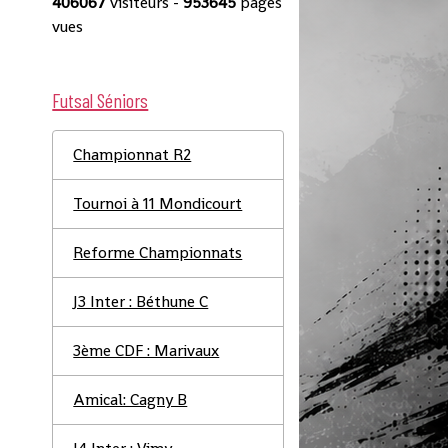
406067
visiteurs -
953645
pages
vues
Futsal Séniors
Championnat R2
Tournoi à 11 Mondicourt
Reforme Championnats
J3 Inter : Béthune C
3ème CDF : Marivaux
Amical: Cagny B