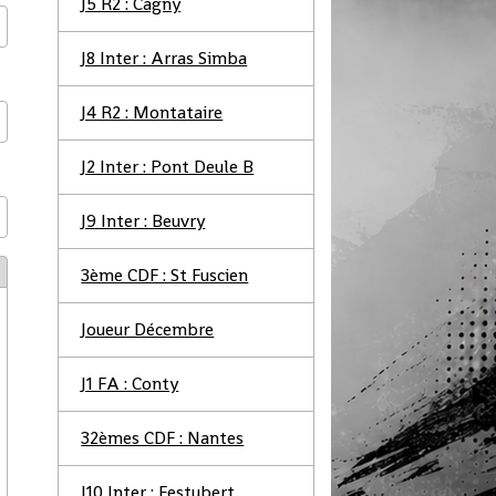
J5 R2 : Cagny
J8 Inter : Arras Simba
J4 R2 : Montataire
J2 Inter : Pont Deule B
J9 Inter : Beuvry
3ème CDF : St Fuscien
Joueur Décembre
J1 FA : Conty
32èmes CDF : Nantes
J10 Inter : Festubert