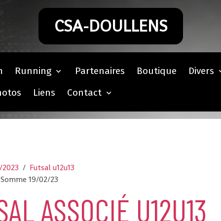
CSA-DOULLENS
m
Running
Partenaires
Boutique
Divers
hotos
Liens
Contact
2/2023
Futsal u12u13
ct Somme 19/02/23
SAL ASSOCIÉ U12U13