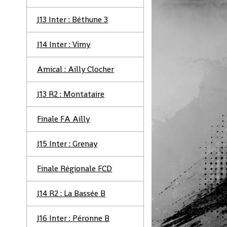
J13 Inter : Béthune 3
J14 Inter : Vimy
Amical : Ailly Clocher
J13 R2 : Montataire
Finale FA Ailly
J15 Inter : Grenay
Finale Régionale FCD
J14 R2 : La Bassée B
J16 Inter : Péronne B