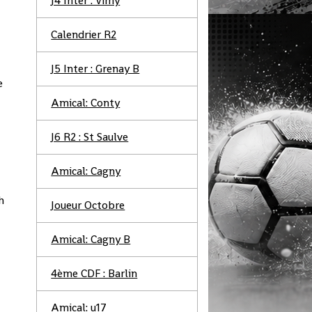
J4 Inter : Vimy
Calendrier R2
J5 Inter : Grenay B
e
Amical: Conty
J6 R2 : St Saulve
Amical: Cagny
h
Joueur Octobre
Amical: Cagny B
4ème CDF : Barlin
Amical: u17