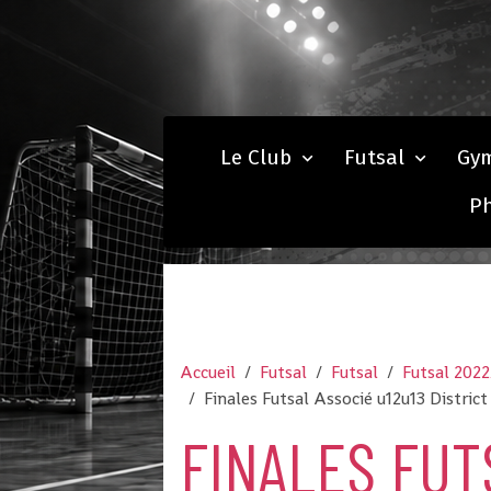
Le Club
Futsal
Gy
P
Accueil
Futsal
Futsal
Futsal 202
Finales Futsal Associé u12u13 Distri
FINALES FUT