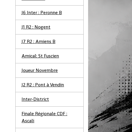
J6 Inter : Peronne B
J1 R2 : Nogent
J7 R2 : Amiens B
Amical: St Fuscien
Joueur Novembre
J2 R2 : Pont à Vendin
Inter-District
Finale Régionale CDF :
Ascali