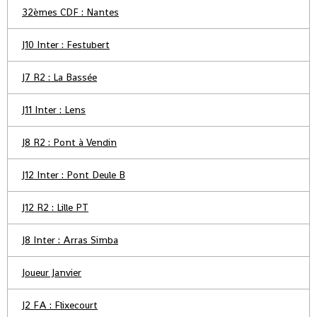
32èmes CDF : Nantes
J10 Inter : Festubert
J7 R2 : La Bassée
J11 Inter : Lens
J8 R2 : Pont à Vendin
J12 Inter : Pont Deule B
J12 R2 : Lille PT
J8 Inter : Arras Simba
Joueur Janvier
J2 FA : Flixecourt