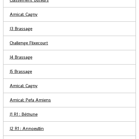
Classement Buteurs
Amical: Cagny
J3 Brassage
Challenge Flixecourt
J4 Brassage
J5 Brassage
Amical: Cagny
Amical: Pefa Amiens
J1 R1 : Béthune
J2 R1 : Annoeullin