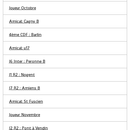
Joueur Octobre
Amical: Cagny B
4ème CDF : Barlin
Amical: u17
J6 Inter : Peronne B
J1 R2 : Nogent
J7 R2 : Amiens B
Amical: St Fuscien
Joueur Novembre
J2 R2 : Pont à Vendin