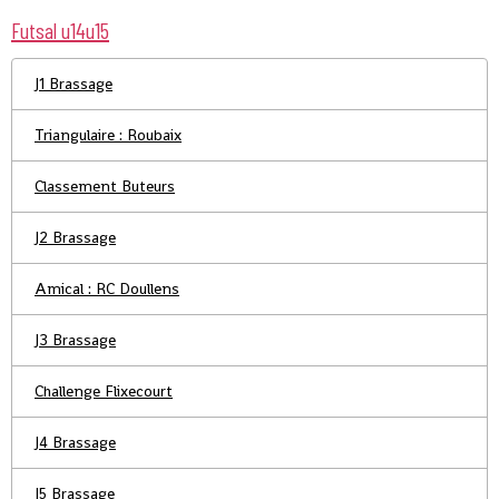
Futsal u14u15
J1 Brassage
Triangulaire : Roubaix
Classement Buteurs
J2 Brassage
Amical : RC Doullens
J3 Brassage
Challenge Flixecourt
J4 Brassage
J5 Brassage