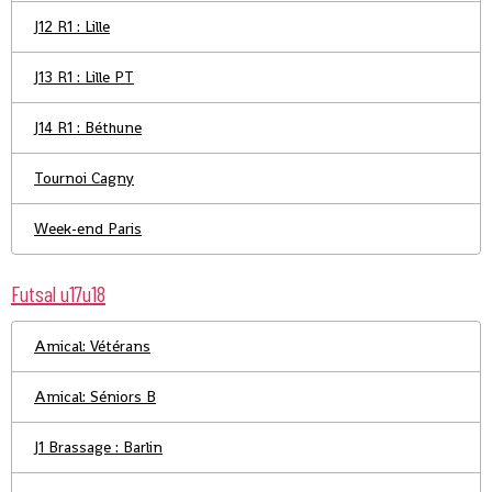
J12 R1 : Lille
J13 R1 : Lille PT
J14 R1 : Béthune
Tournoi Cagny
Week-end Paris
Futsal u17u18
Amical: Vétérans
Amical: Séniors B
J1 Brassage : Barlin