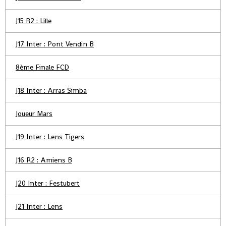
J15 R2 : Lille
J17 Inter : Pont Vendin B
8ème Finale FCD
J18 Inter : Arras Simba
Joueur Mars
J19 Inter : Lens Tigers
J16 R2 : Amiens B
J20 Inter : Festubert
J21 Inter : Lens