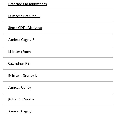
Reforme Championnats
J3 Inter : Béthune C
3ème CDF : Marivaux
Amical: Cagny B
J4 Inter : Vimy
Calendrier R2
J5 Inter : Grenay B
Amical: Conty
J6 R2 : St Saulve
Amical: Cagny