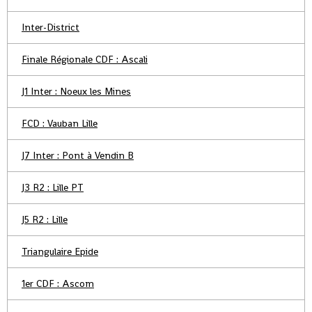
Inter-District
Finale Régionale CDF : Ascali
J1 Inter : Noeux les Mines
FCD : Vauban Lille
J7 Inter : Pont à Vendin B
J3 R2 : Lille PT
J5 R2 : Lille
Triangulaire Epide
1er CDF : Ascom