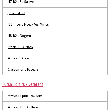
J17 R2 : St Saulve
Joueur Avril
J22 Inter : Noeux les Mines
J18 R2 : Nogent
Finale FCD 2026
Amical : Arras
Classement Buteurs
Futsal Loisirs / Vétérans
Amical: Epide Doullens
Amical: RC Doullens C