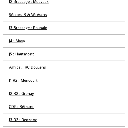
J2 Brassage : Mouvaux
Séniors B & Vétérans
J3 Brassage : Roubaix
J4 : Marly
J5 : Hautmont
Amical : RC Doullens
J1 R2 : Méricourt
J2 R2 : Grenay
CDF : Béthune
J3 R2 : Redzone