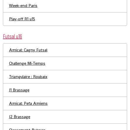
Week-end Paris
Play-off R1 u15
Futsal u16
Amical: Cagny Futsal
Challenge Mi-Temps
Triangulaire : Roubaix
J1 Brassage
Amical: Pefa Amiens
J2 Brassage