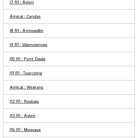
J7 R1 : Avion
Amical : Candas
J8 R1 : Annoeullin
J9 R1 : Valenciennes
J10 R1 : Pont Deule
J11 R1 : Tourcoing
Amical : Vétérans
J12 R1 : Roubaix
J13 R1 : Avion
J16 R1 : Mouvaux