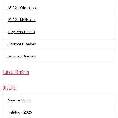
J8 R2 : Wimereux
J9 R2 : Méricourt
Play-offs R2 u18
Tournoi Fillièvres
Amical : Roubaix
Futsal Féminin
DIVERS
Séance Photo
Téléthon 2025