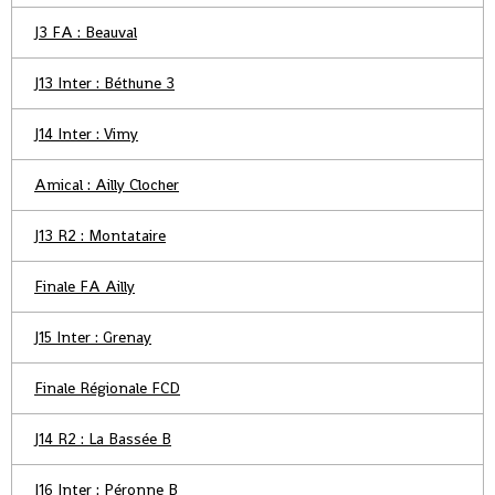
J3 FA : Beauval
J13 Inter : Béthune 3
J14 Inter : Vimy
Amical : Ailly Clocher
J13 R2 : Montataire
Finale FA Ailly
J15 Inter : Grenay
Finale Régionale FCD
J14 R2 : La Bassée B
J16 Inter : Péronne B