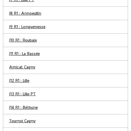
J8 R1 : Annoeullin
J9 R1 : Longuenesse
J10 R1 : Roubaix
J11 R1 : La Bassée
Amical: Cagny
J12 R1 : Lille
J13 R1 : Lille PT
J14 R1 : Béthune
Tournoi Cagny