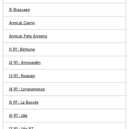
J5 Brassage
Amical: Cagny
Amical: Pefa Amiens
J1 R1 : Béthune
J2 R1 : Annoeullin
J3 R1 : Roubaix
J4 R1 : Longuenesse
J5 R1 : La Bassée
J6 R1 : Lille
J7 R1 : Lille PT