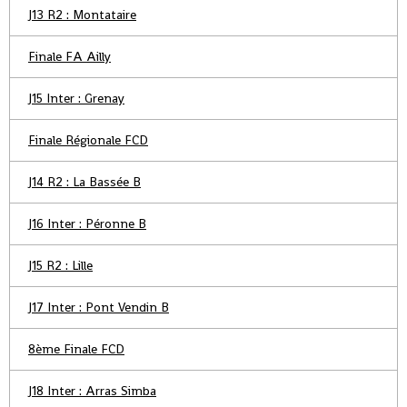
J13 R2 : Montataire
Finale FA Ailly
J15 Inter : Grenay
Finale Régionale FCD
J14 R2 : La Bassée B
J16 Inter : Péronne B
J15 R2 : Lille
J17 Inter : Pont Vendin B
8ème Finale FCD
J18 Inter : Arras Simba