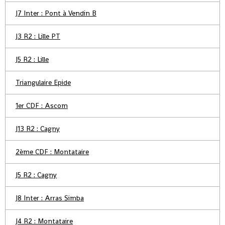
J7 Inter : Pont à Vendin B
J3 R2 : Lille PT
J5 R2 : Lille
Triangulaire Epide
1er CDF : Ascom
J13 R2 : Cagny
2ème CDF : Montataire
J5 R2 : Cagny
J8 Inter : Arras Simba
J4 R2 : Montataire