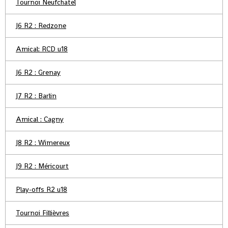
Tournoi Neufchatel
J6 R2 : Redzone
Amical: RCD u18
J6 R2 : Grenay
J7 R2 : Barlin
Amical : Cagny
J8 R2 : Wimereux
J9 R2 : Méricourt
Play-offs R2 u18
Tournoi Fillièvres