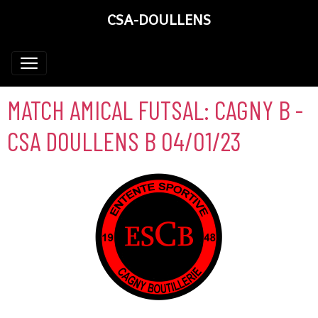
CSA-DOULLENS
MATCH AMICAL FUTSAL: CAGNY B -
CSA DOULLENS B 04/01/23