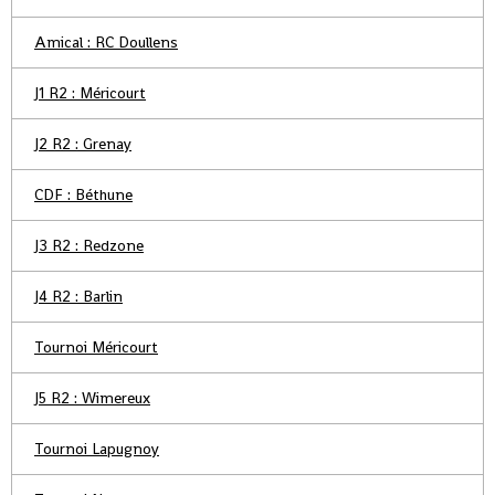
Amical : RC Doullens
J1 R2 : Méricourt
J2 R2 : Grenay
CDF : Béthune
J3 R2 : Redzone
J4 R2 : Barlin
Tournoi Méricourt
J5 R2 : Wimereux
Tournoi Lapugnoy