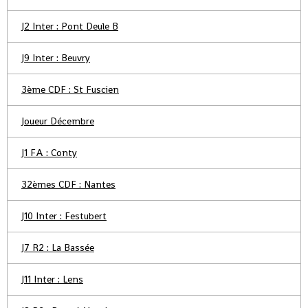
J2 Inter : Pont Deule B
J9 Inter : Beuvry
3ème CDF : St Fuscien
Joueur Décembre
J1 FA : Conty
32èmes CDF : Nantes
J10 Inter : Festubert
J7 R2 : La Bassée
J11 Inter : Lens