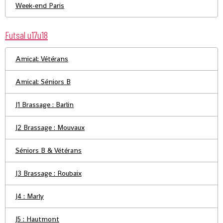
Week-end Paris
Futsal u17u18
Amical: Vétérans
Amical: Séniors B
J1 Brassage : Barlin
J2 Brassage : Mouvaux
Séniors B & Vétérans
J3 Brassage : Roubaix
J4 : Marly
J5 : Hautmont