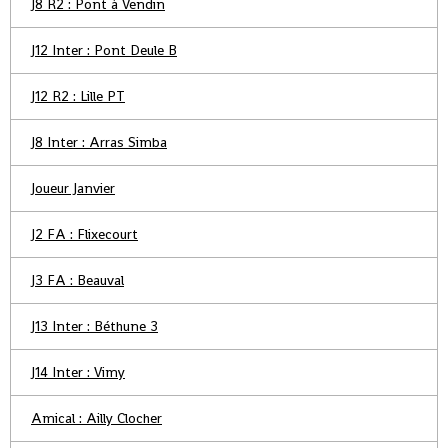
J8 R2 : Pont à Vendin
J12 Inter : Pont Deule B
J12 R2 : Lille PT
J8 Inter : Arras Simba
Joueur Janvier
J2 FA : Flixecourt
J3 FA : Beauval
J13 Inter : Béthune 3
J14 Inter : Vimy
Amical : Ailly Clocher