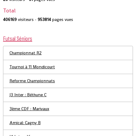
Total
406169
visiteurs -
953814
pages vues
Futsal Séniors
Championnat R2
Tournoi à 11 Mondicourt
Reforme Championnats
J3 Inter : Béthune C
3ème CDF : Marivaux
Amical: Cagny B