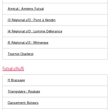
Amical : Amiens Futsal
J3 Régional u13 : Pont à Vendin
J4 Régional u13 : Lomme Délivrance
J5 Régional u13 : Wimereux
Tournoi Charleroi
Futsal u14u15
J1 Brassage
Triangulaire : Roubaix
Classement Buteurs