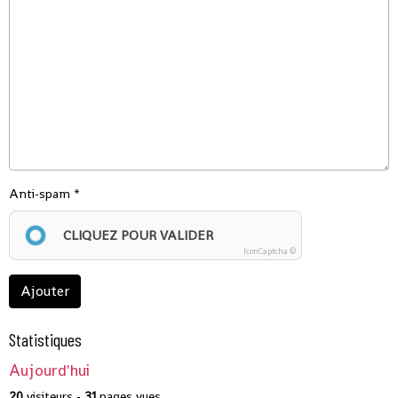
Anti-spam
CLIQUEZ POUR VALIDER
IconCaptcha ©
Ajouter
Statistiques
Aujourd'hui
20
visiteurs -
31
pages vues