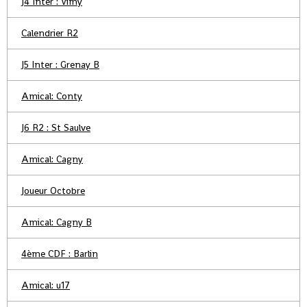
J4 Inter : Vimy
Calendrier R2
J5 Inter : Grenay B
Amical: Conty
J6 R2 : St Saulve
Amical: Cagny
Joueur Octobre
Amical: Cagny B
4ème CDF : Barlin
Amical: u17