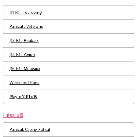
J11 R1 : Tourcoing
Amical : Vétérans
J12 R1 : Roubaix
J13 R1 : Avion
J16 R1 : Mouvaux
Week-end Paris
Play-off R1 u15
Futsal u16
Amical: Cagny Futsal