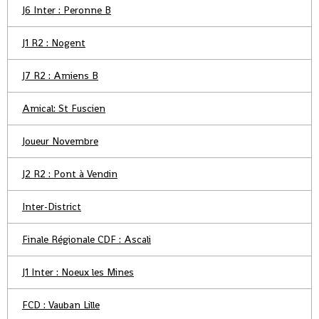
J6 Inter : Peronne B
J1 R2 : Nogent
J7 R2 : Amiens B
Amical: St Fuscien
Joueur Novembre
J2 R2 : Pont à Vendin
Inter-District
Finale Régionale CDF : Ascali
J1 Inter : Noeux les Mines
FCD : Vauban Lille