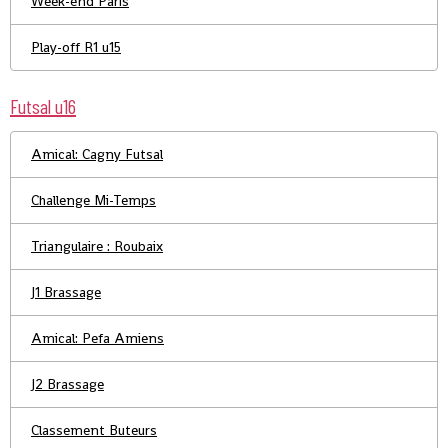
Week-end Paris
Play-off R1 u15
Futsal u16
Amical: Cagny Futsal
Challenge Mi-Temps
Triangulaire : Roubaix
J1 Brassage
Amical: Pefa Amiens
J2 Brassage
Classement Buteurs