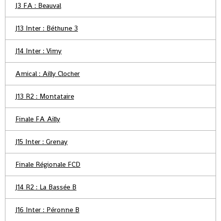
J3 FA : Beauval
J13 Inter : Béthune 3
J14 Inter : Vimy
Amical : Ailly Clocher
J13 R2 : Montataire
Finale FA Ailly
J15 Inter : Grenay
Finale Régionale FCD
J14 R2 : La Bassée B
J16 Inter : Péronne B