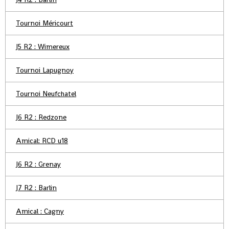
Tournoi Méricourt
J5 R2 : Wimereux
Tournoi Lapugnoy
Tournoi Neufchatel
J6 R2 : Redzone
Amical: RCD u18
J6 R2 : Grenay
J7 R2 : Barlin
Amical : Cagny