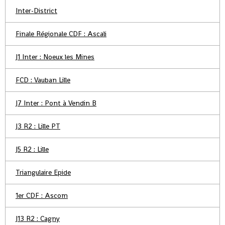
Inter-District
Finale Régionale CDF : Ascali
J1 Inter : Noeux les Mines
FCD : Vauban Lille
J7 Inter : Pont à Vendin B
J3 R2 : Lille PT
J5 R2 : Lille
Triangulaire Epide
1er CDF : Ascom
J13 R2 : Cagny