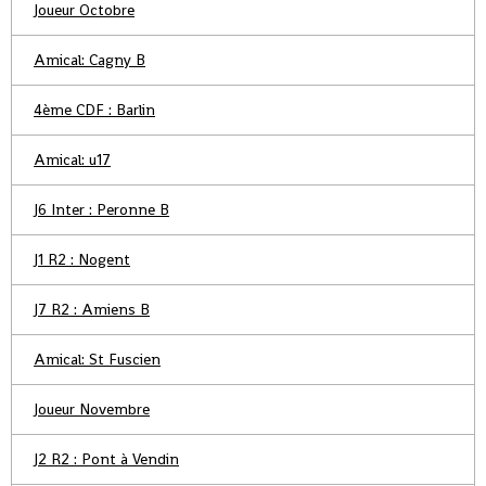
Joueur Octobre
Amical: Cagny B
4ème CDF : Barlin
Amical: u17
J6 Inter : Peronne B
J1 R2 : Nogent
J7 R2 : Amiens B
Amical: St Fuscien
Joueur Novembre
J2 R2 : Pont à Vendin