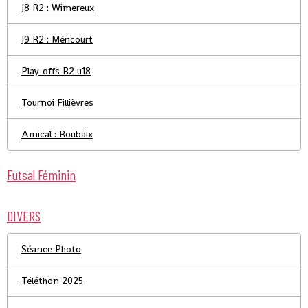
J8 R2 : Wimereux
J9 R2 : Méricourt
Play-offs R2 u18
Tournoi Fillièvres
Amical : Roubaix
Futsal Féminin
DIVERS
Séance Photo
Téléthon 2025