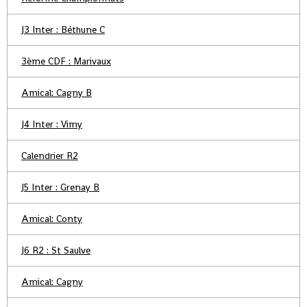
J3 Inter : Béthune C
3ème CDF : Marivaux
Amical: Cagny B
J4 Inter : Vimy
Calendrier R2
J5 Inter : Grenay B
Amical: Conty
J6 R2 : St Saulve
Amical: Cagny