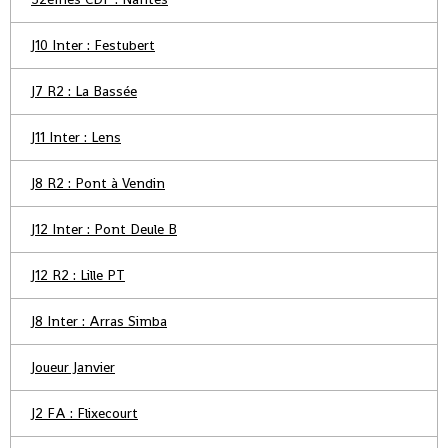
J10 Inter : Festubert
J7 R2 : La Bassée
J11 Inter : Lens
J8 R2 : Pont à Vendin
J12 Inter : Pont Deule B
J12 R2 : Lille PT
J8 Inter : Arras Simba
Joueur Janvier
J2 FA : Flixecourt