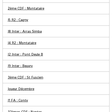
2ème CDF : Montataire
J5 R2 : Cagny
J8 Inter : Arras Simba
J4 R2 : Montataire
J2 Inter : Pont Deule B
J9 Inter : Beuvry
3ème CDF : St Fuscien
Joueur Décembre
J1 FA : Conty
32èmes CDF : Nantes