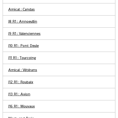
Amical : Candas
J8 R1 : Annoeullin
J9 R1 : Valenciennes
J10 R1 : Pont Deule
J11 R1 : Tourcoing
Amical : Vétérans
J12 R1 : Roubaix
J13 R1 : Avion
J16 R1 : Mouvaux