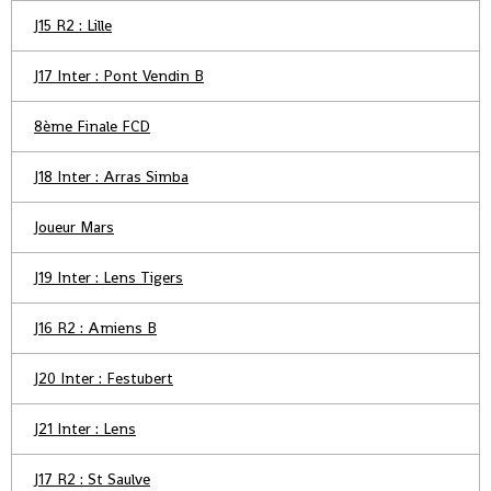
J15 R2 : Lille
J17 Inter : Pont Vendin B
8ème Finale FCD
J18 Inter : Arras Simba
Joueur Mars
J19 Inter : Lens Tigers
J16 R2 : Amiens B
J20 Inter : Festubert
J21 Inter : Lens
J17 R2 : St Saulve