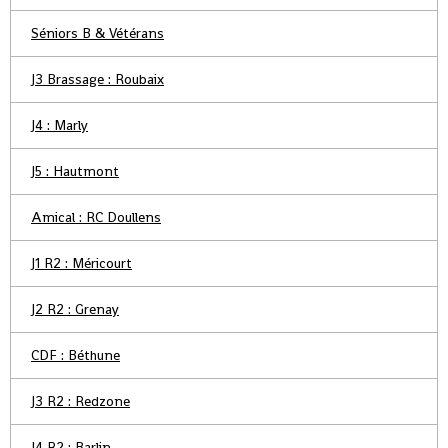
Séniors B & Vétérans
J3 Brassage : Roubaix
J4 : Marly
J5 : Hautmont
Amical : RC Doullens
J1 R2 : Méricourt
J2 R2 : Grenay
CDF : Béthune
J3 R2 : Redzone
J4 R2 : Barlin