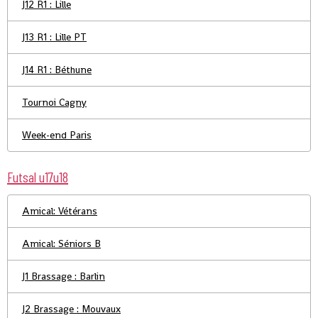
J12 R1 : Lille
J13 R1 : Lille PT
J14 R1 : Béthune
Tournoi Cagny
Week-end Paris
Futsal u17u18
Amical: Vétérans
Amical: Séniors B
J1 Brassage : Barlin
J2 Brassage : Mouvaux