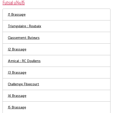
Futsal u14u15
J1 Brassage
Triangulaire : Roubaix
Classement Buteurs
J2 Brassage
Amical : RC Doullens
J3 Brassage
Challenge Flixecourt
J4 Brassage
J5 Brassage