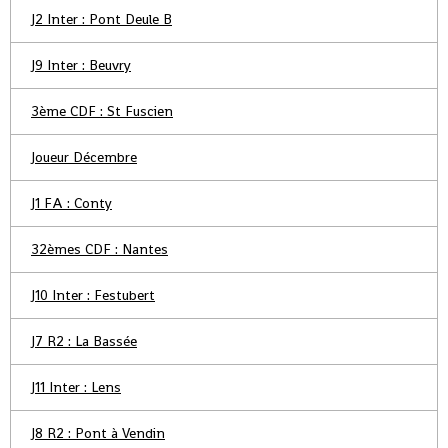
J2 Inter : Pont Deule B
J9 Inter : Beuvry
3ème CDF : St Fuscien
Joueur Décembre
J1 FA : Conty
32èmes CDF : Nantes
J10 Inter : Festubert
J7 R2 : La Bassée
J11 Inter : Lens
J8 R2 : Pont à Vendin