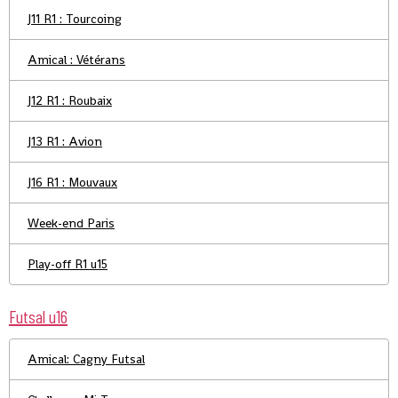
J11 R1 : Tourcoing
Amical : Vétérans
J12 R1 : Roubaix
J13 R1 : Avion
J16 R1 : Mouvaux
Week-end Paris
Play-off R1 u15
Futsal u16
Amical: Cagny Futsal