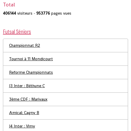
Total
406144
visiteurs -
953776
pages vues
Futsal Séniors
Championnat R2
Tournoi à 11 Mondicourt
Reforme Championnats
J3 Inter : Béthune C
3ème CDF : Marivaux
Amical: Cagny B
J4 Inter : Vimy