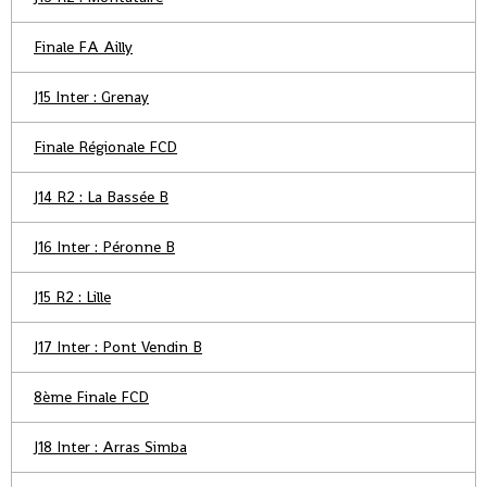
Finale FA Ailly
J15 Inter : Grenay
Finale Régionale FCD
J14 R2 : La Bassée B
J16 Inter : Péronne B
J15 R2 : Lille
J17 Inter : Pont Vendin B
8ème Finale FCD
J18 Inter : Arras Simba