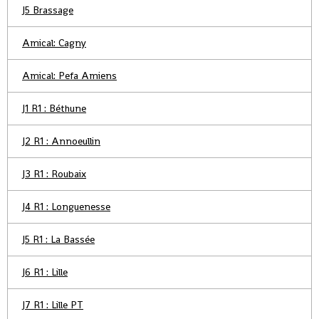
J5 Brassage
Amical: Cagny
Amical: Pefa Amiens
J1 R1 : Béthune
J2 R1 : Annoeullin
J3 R1 : Roubaix
J4 R1 : Longuenesse
J5 R1 : La Bassée
J6 R1 : Lille
J7 R1 : Lille PT