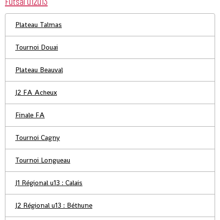
Futsal u12u13
Plateau Talmas
Tournoi Douai
Plateau Beauval
J2 FA Acheux
Finale FA
Tournoi Cagny
Tournoi Longueau
J1 Régional u13 : Calais
J2 Régional u13 : Béthune