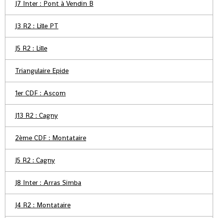
J7 Inter : Pont à Vendin B
J3 R2 : Lille PT
J5 R2 : Lille
Triangulaire Epide
1er CDF : Ascom
J13 R2 : Cagny
2ème CDF : Montataire
J5 R2 : Cagny
J8 Inter : Arras Simba
J4 R2 : Montataire