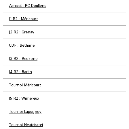
Amical : RC Doullens
J1 R2 : Méricourt
J2 R2 : Grenay
CDF : Béthune
J3 R2 : Redzone
J4 R2 : Barlin
Tournoi Méricourt
J5 R2 : Wimereux
Tournoi Lapugnoy
Tournoi Neufchatel