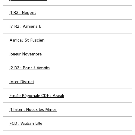
J1 R2 : Nogent
J7 R2 : Amiens B
Amical: St Fuscien
Joueur Novembre
J2 R2 : Pont à Vendin
Inter-District
Finale Régionale CDF : Ascali
J1 Inter : Noeux les Mines
FCD : Vauban Lille