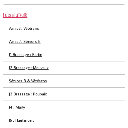
Futsal u17u18
Amical: Vétérans
Amical: Séniors B
J1 Brassage : Barlin
J2 Brassage : Mouvaux
Séniors B & Vétérans
J3 Brassage : Roubaix
J4 : Marly
J5 : Hautmont