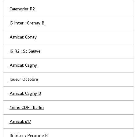
Calendrier R2
J5 Inter : Grenay B
Amical: Conty
J6 R2 : St Saulve
Amical: Cagny
Joueur Octobre
Amical: Cagny B
4ème CDF : Barlin
Amical: u17
J6 Inter : Peronne B