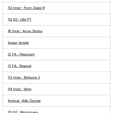
J12 Inter : Pont Deule B
J12 R2 : Lille PT
J8 Inter : Arras Simba
Joueur Janvier
J2 FA : Flixecourt
J3 FA : Beauval
J13 Inter : Béthune 3
J14 Inter : Vimy
Amical : Ailly Clocher
J13 R2 : Montataire