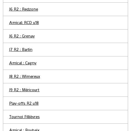
J6 R2 : Redzone
Amical: RCD u18
J6 R2 : Grenay
J7 R2 : Barlin
Amical : Cagny
J8 R2 : Wimereux
J9 R2 : Méricourt
Play-offs R2 u18
Tournoi Fillièvres
Amical : Roubaix