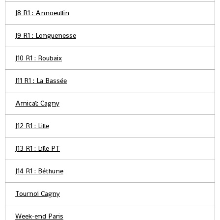
J8 R1 : Annoeullin
J9 R1 : Longuenesse
J10 R1 : Roubaix
J11 R1 : La Bassée
Amical: Cagny
J12 R1 : Lille
J13 R1 : Lille PT
J14 R1 : Béthune
Tournoi Cagny
Week-end Paris