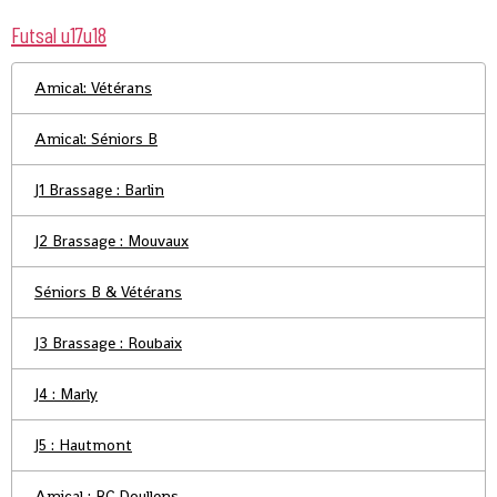
Futsal u17u18
Amical: Vétérans
Amical: Séniors B
J1 Brassage : Barlin
J2 Brassage : Mouvaux
Séniors B & Vétérans
J3 Brassage : Roubaix
J4 : Marly
J5 : Hautmont
Amical : RC Doullens