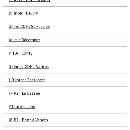
J9 Inter : Beuvry
3ème CDF : St Fuscien
Joueur Décembre
J1 FA : Conty
32èmes CDF : Nantes
J10 Inter : Festubert
J7 R2 : La Bassée
J11 Inter : Lens
J8 R2 : Pont à Vendin