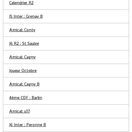
Calendrier R2
J5 Inter : Grenay B
Amical: Conty
J6 R2 : St Saulve
Amical: Cagny
Joueur Octobre
Amical: Cagny B
4ème CDF : Barlin
Amical: u17
J6 Inter : Peronne B