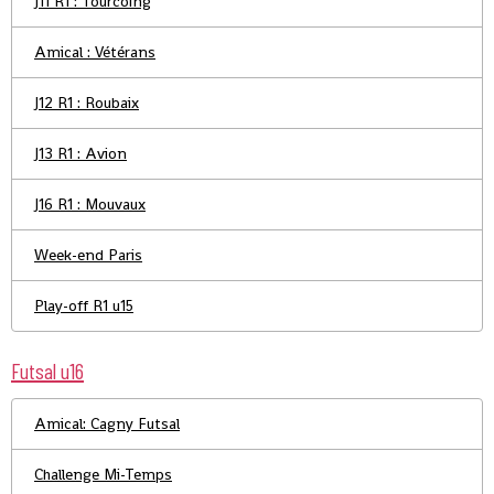
J11 R1 : Tourcoing
Amical : Vétérans
J12 R1 : Roubaix
J13 R1 : Avion
J16 R1 : Mouvaux
Week-end Paris
Play-off R1 u15
Futsal u16
Amical: Cagny Futsal
Challenge Mi-Temps