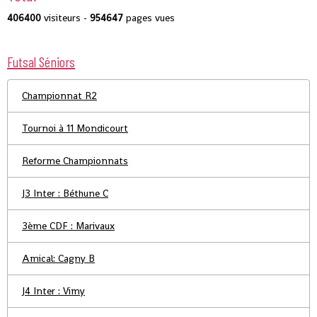
406400
visiteurs -
954647
pages vues
Futsal Séniors
Championnat R2
Tournoi à 11 Mondicourt
Reforme Championnats
J3 Inter : Béthune C
3ème CDF : Marivaux
Amical: Cagny B
J4 Inter : Vimy