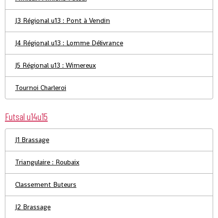
J3 Régional u13 : Pont à Vendin
J4 Régional u13 : Lomme Délivrance
J5 Régional u13 : Wimereux
Tournoi Charleroi
Futsal u14u15
J1 Brassage
Triangulaire : Roubaix
Classement Buteurs
J2 Brassage