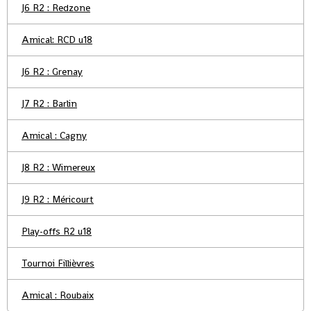
J6 R2 : Redzone
Amical: RCD u18
J6 R2 : Grenay
J7 R2 : Barlin
Amical : Cagny
J8 R2 : Wimereux
J9 R2 : Méricourt
Play-offs R2 u18
Tournoi Fillièvres
Amical : Roubaix