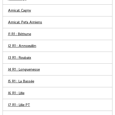
Amical: Cagny
Amical: Pefa Amiens
J1 R1 : Béthune
J2 R1 : Annoeullin
J3 R1 : Roubaix
J4 R1 : Longuenesse
J5 R1 : La Bassée
J6 R1 : Lille
J7 R1 : Lille PT