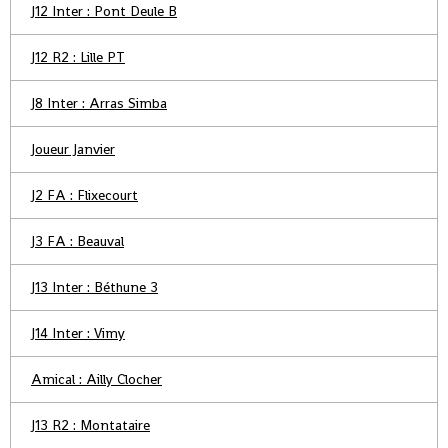
J12 Inter : Pont Deule B
J12 R2 : Lille PT
J8 Inter : Arras Simba
Joueur Janvier
J2 FA : Flixecourt
J3 FA : Beauval
J13 Inter : Béthune 3
J14 Inter : Vimy
Amical : Ailly Clocher
J13 R2 : Montataire