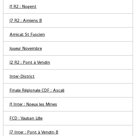
J1 R2 : Nogent
J7 R2 : Amiens B
Amical: St Fuscien
Joueur Novembre
J2 R2 : Pont à Vendin
Inter-District
Finale Régionale CDF : Ascali
J1 Inter : Noeux les Mines
FCD : Vauban Lille
J7 Inter : Pont à Vendin B