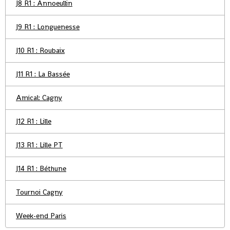
J8 R1 : Annoeullin
J9 R1 : Longuenesse
J10 R1 : Roubaix
J11 R1 : La Bassée
Amical: Cagny
J12 R1 : Lille
J13 R1 : Lille PT
J14 R1 : Béthune
Tournoi Cagny
Week-end Paris