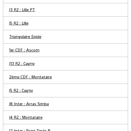
J3 R2 : Lille PT
J5 R2 : Lille
Triangulaire Epide
1er CDF : Ascom
J13 R2 : Cagny
2ème CDF : Montataire
J5 R2 : Cagny
J8 Inter : Arras Simba
J4 R2 : Montataire
J2 Inter : Pont Deule B