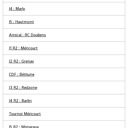
J4 : Marly
J5 : Hautmont
Amical : RC Doullens
J1 R2 : Méricourt
J2 R2 : Grenay
CDF : Béthune
J3 R2 : Redzone
J4 R2 : Barlin
Tournoi Méricourt
J5 R2 : Wimereux