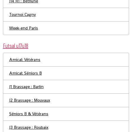
J14 R1 : Béthune
Tournoi Cagny
Week-end Paris
Futsal u17u18
Amical: Vétérans
Amical: Séniors B
J1 Brassage : Barlin
J2 Brassage : Mouvaux
Séniors B & Vétérans
J3 Brassage : Roubaix