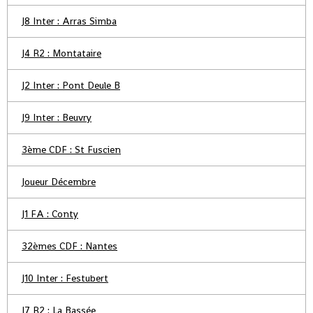
J8 Inter : Arras Simba
J4 R2 : Montataire
J2 Inter : Pont Deule B
J9 Inter : Beuvry
3ème CDF : St Fuscien
Joueur Décembre
J1 FA : Conty
32èmes CDF : Nantes
J10 Inter : Festubert
J7 R2 : La Bassée