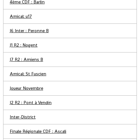
4ème CDF : Barlin
Amical: u17
J6 Inter : Peronne B
J1 R2 : Nogent
J7 R2 : Amiens B
Amical: St Fuscien
Joueur Novembre
J2 R2 : Pont à Vendin
Inter-District
Finale Régionale CDF : Ascali