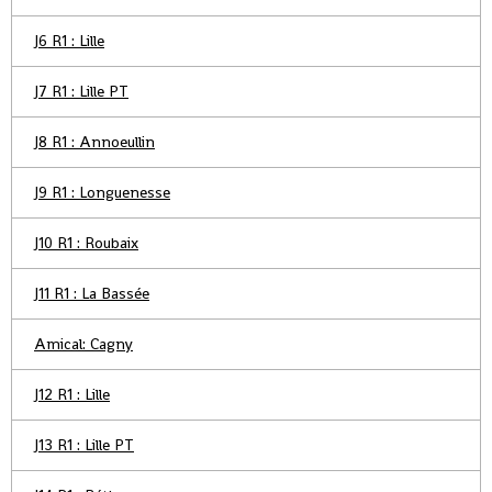
J6 R1 : Lille
J7 R1 : Lille PT
J8 R1 : Annoeullin
J9 R1 : Longuenesse
J10 R1 : Roubaix
J11 R1 : La Bassée
Amical: Cagny
J12 R1 : Lille
J13 R1 : Lille PT