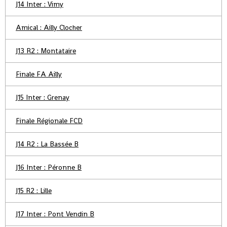
J14 Inter : Vimy
Amical : Ailly Clocher
J13 R2 : Montataire
Finale FA Ailly
J15 Inter : Grenay
Finale Régionale FCD
J14 R2 : La Bassée B
J16 Inter : Péronne B
J15 R2 : Lille
J17 Inter : Pont Vendin B