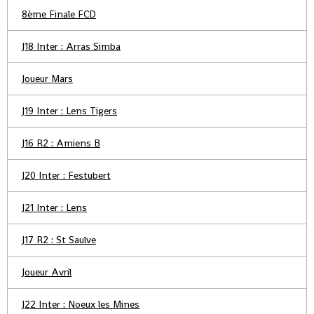
8ème Finale FCD
J18 Inter : Arras Simba
Joueur Mars
J19 Inter : Lens Tigers
J16 R2 : Amiens B
J20 Inter : Festubert
J21 Inter : Lens
J17 R2 : St Saulve
Joueur Avril
J22 Inter : Noeux les Mines