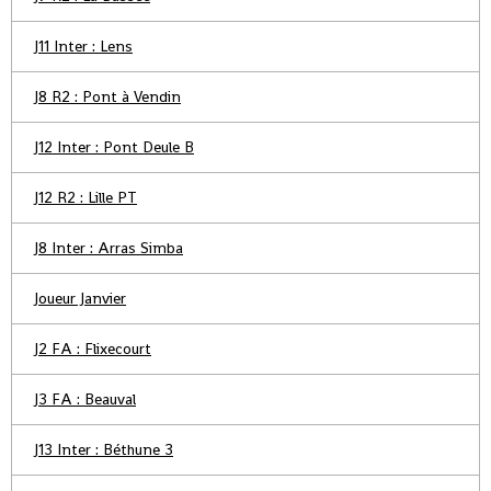
J11 Inter : Lens
J8 R2 : Pont à Vendin
J12 Inter : Pont Deule B
J12 R2 : Lille PT
J8 Inter : Arras Simba
Joueur Janvier
J2 FA : Flixecourt
J3 FA : Beauval
J13 Inter : Béthune 3