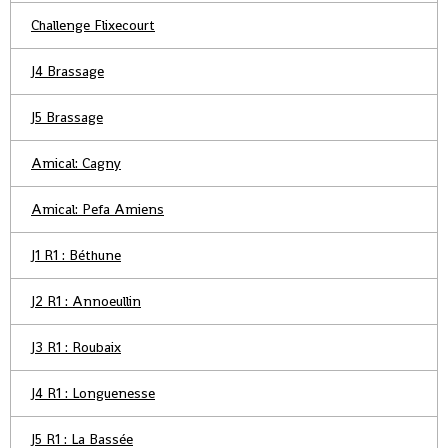
Challenge Flixecourt
J4 Brassage
J5 Brassage
Amical: Cagny
Amical: Pefa Amiens
J1 R1 : Béthune
J2 R1 : Annoeullin
J3 R1 : Roubaix
J4 R1 : Longuenesse
J5 R1 : La Bassée