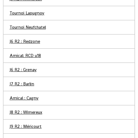
Tournoi Lapugnoy
Tournoi Neufchatel
J6 R2 : Redzone
Amical: RCD u18
J6 R2 : Grenay
J7 R2 : Barlin
Amical : Cagny
J8 R2 : Wimereux
J9 R2 : Méricourt