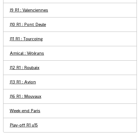
J9 R1 : Valenciennes
J10 R1 : Pont Deule
J11 R1 : Tourcoing
Amical : Vétérans
J12 R1 : Roubaix
J13 R1 : Avion
J16 R1 : Mouvaux
Week-end Paris
Play-off R1 u15