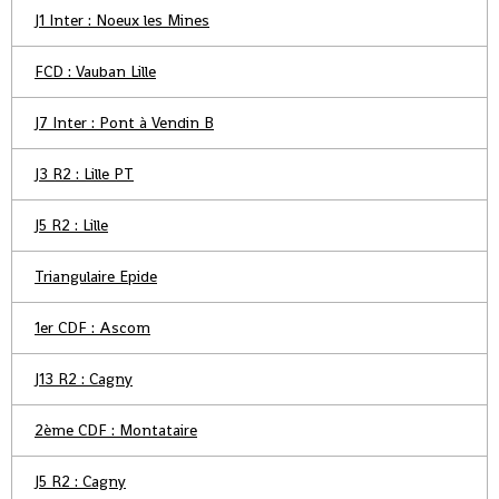
J1 Inter : Noeux les Mines
FCD : Vauban Lille
J7 Inter : Pont à Vendin B
J3 R2 : Lille PT
J5 R2 : Lille
Triangulaire Epide
1er CDF : Ascom
J13 R2 : Cagny
2ème CDF : Montataire
J5 R2 : Cagny