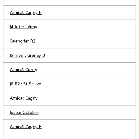
Amical: Cagny B
J4 Inter : Vimy
Calendrier R2
J5 Inter : Grenay B
Amical: Conty
J6 R2 : St Saulve
Amical: Cagny
Joueur Octobre
Amical: Cagny B