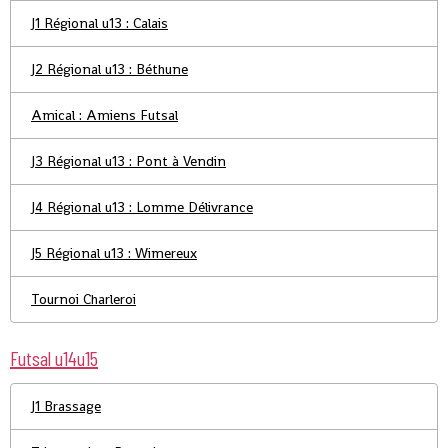
J1 Régional u13 : Calais
J2 Régional u13 : Béthune
Amical : Amiens Futsal
J3 Régional u13 : Pont à Vendin
J4 Régional u13 : Lomme Délivrance
J5 Régional u13 : Wimereux
Tournoi Charleroi
Futsal u14u15
J1 Brassage