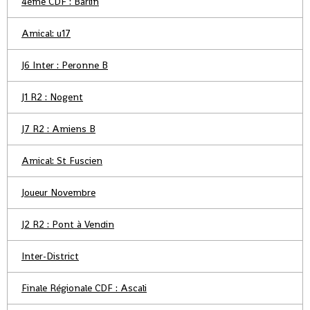
4ème CDF : Barlin
Amical: u17
J6 Inter : Peronne B
J1 R2 : Nogent
J7 R2 : Amiens B
Amical: St Fuscien
Joueur Novembre
J2 R2 : Pont à Vendin
Inter-District
Finale Régionale CDF : Ascali