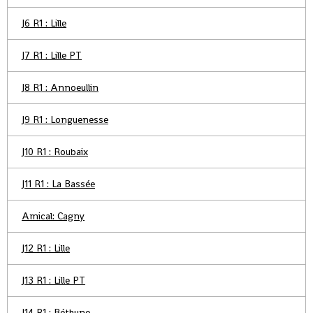
J6 R1 : Lille
J7 R1 : Lille PT
J8 R1 : Annoeullin
J9 R1 : Longuenesse
J10 R1 : Roubaix
J11 R1 : La Bassée
Amical: Cagny
J12 R1 : Lille
J13 R1 : Lille PT
J14 R1 : Béthune