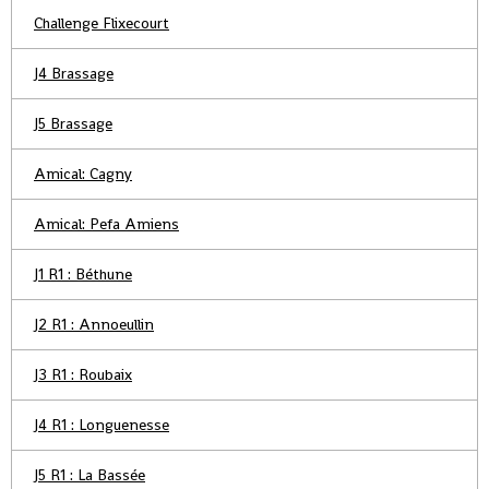
Challenge Flixecourt
J4 Brassage
J5 Brassage
Amical: Cagny
Amical: Pefa Amiens
J1 R1 : Béthune
J2 R1 : Annoeullin
J3 R1 : Roubaix
J4 R1 : Longuenesse
J5 R1 : La Bassée