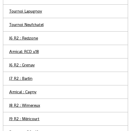
Tournoi Lapugnoy
Tournoi Neufchatel
J6 R2 : Redzone
Amical: RCD u18
J6 R2 : Grenay
J7 R2 : Barlin
Amical : Cagny
J8 R2 : Wimereux
J9 R2 : Méricourt