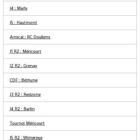
J4 : Marly
J5 : Hautmont
Amical : RC Doullens
J1 R2 : Méricourt
J2 R2 : Grenay
CDF : Béthune
J3 R2 : Redzone
J4 R2 : Barlin
Tournoi Méricourt
J5 R2 : Wimereux