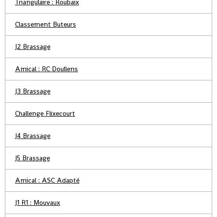
Triangulaire : Roubaix
Classement Buteurs
J2 Brassage
Amical : RC Doullens
J3 Brassage
Challenge Flixecourt
J4 Brassage
J5 Brassage
Amical : ASC Adapté
J1 R1 : Mouvaux