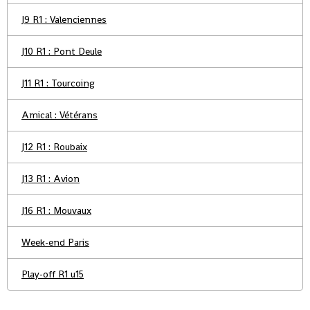
J9 R1 : Valenciennes
J10 R1 : Pont Deule
J11 R1 : Tourcoing
Amical : Vétérans
J12 R1 : Roubaix
J13 R1 : Avion
J16 R1 : Mouvaux
Week-end Paris
Play-off R1 u15