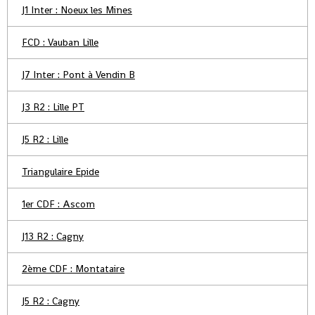
J1 Inter : Noeux les Mines
FCD : Vauban Lille
J7 Inter : Pont à Vendin B
J3 R2 : Lille PT
J5 R2 : Lille
Triangulaire Epide
1er CDF : Ascom
J13 R2 : Cagny
2ème CDF : Montataire
J5 R2 : Cagny