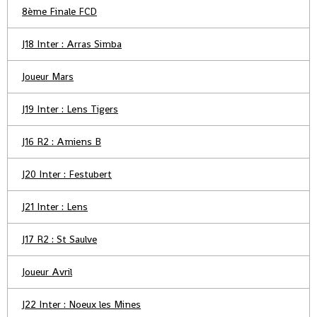
8ème Finale FCD
J18 Inter : Arras Simba
Joueur Mars
J19 Inter : Lens Tigers
J16 R2 : Amiens B
J20 Inter : Festubert
J21 Inter : Lens
J17 R2 : St Saulve
Joueur Avril
J22 Inter : Noeux les Mines