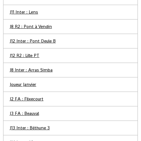
J11 Inter : Lens
J8 R2 : Pont à Vendin
J12 Inter : Pont Deule B
J12 R2 : Lille PT
J8 Inter : Arras Simba
Joueur Janvier
J2 FA : Flixecourt
J3 FA : Beauval
J13 Inter : Béthune 3