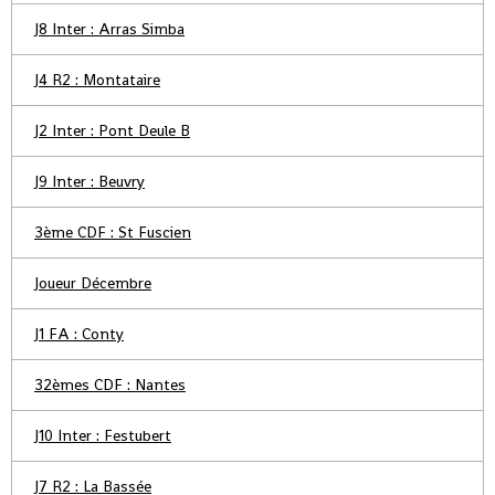
J8 Inter : Arras Simba
J4 R2 : Montataire
J2 Inter : Pont Deule B
J9 Inter : Beuvry
3ème CDF : St Fuscien
Joueur Décembre
J1 FA : Conty
32èmes CDF : Nantes
J10 Inter : Festubert
J7 R2 : La Bassée