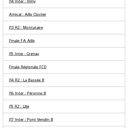
J14 Inter : Vimy
Amical : Ailly Clocher
J13 R2 : Montataire
Finale FA Ailly
J15 Inter : Grenay
Finale Régionale FCD
J14 R2 : La Bassée B
J16 Inter : Péronne B
J15 R2 : Lille
J17 Inter : Pont Vendin B