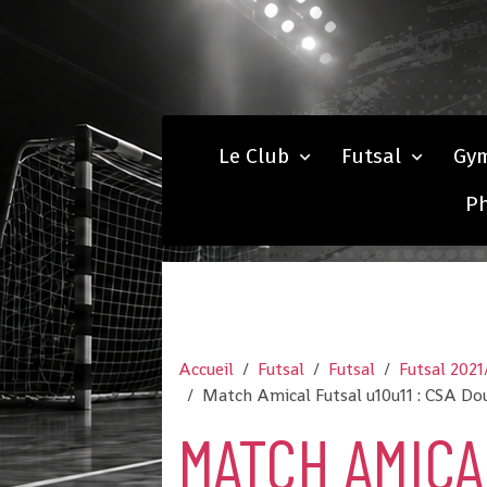
Le Club
Futsal
Gy
P
Accueil
Futsal
Futsal
Futsal 2021
Match Amical Futsal u10u11 : CSA Dou
MATCH AMICAL