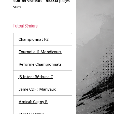
406169
visiteurs -
953813
pages
vues
Futsal Séniors
Championnat R2
Tournoi à 11 Mondicourt
Reforme Championnats
J3 Inter : Béthune C
3ème CDF : Marivaux
Amical: Cagny B