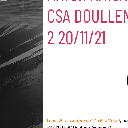
CSA DOULLEN
2 20/11/21
Lundi 20 décembre de 17h30 à 19h30
, no
u10u11 du RC Doullens (équipe 2)