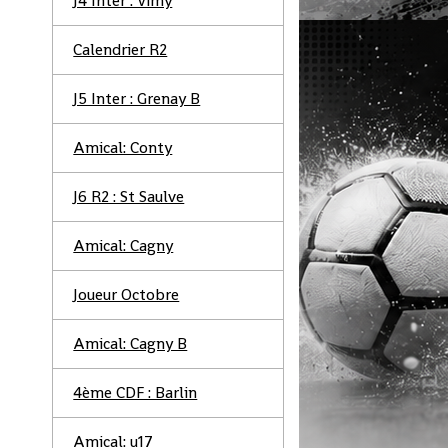
J4 Inter : Vimy
Calendrier R2
J5 Inter : Grenay B
Amical: Conty
J6 R2 : St Saulve
Amical: Cagny
Joueur Octobre
Amical: Cagny B
4ème CDF : Barlin
Amical: u17