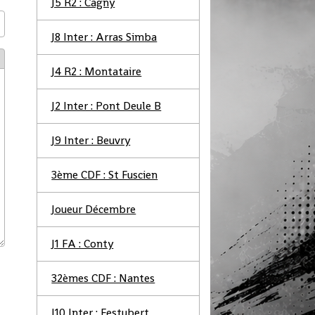
J5 R2 : Cagny
J8 Inter : Arras Simba
J4 R2 : Montataire
J2 Inter : Pont Deule B
J9 Inter : Beuvry
3ème CDF : St Fuscien
Joueur Décembre
J1 FA : Conty
32èmes CDF : Nantes
J10 Inter : Festubert