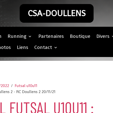
CSA-DOULLENS
m
Running
Partenaires
Boutique
Divers
hotos
Liens
Contact
/2022
Futsal u10u11
llens 2 - RC Doullens 2 20/11/21
 FUTSAL U10U11 :