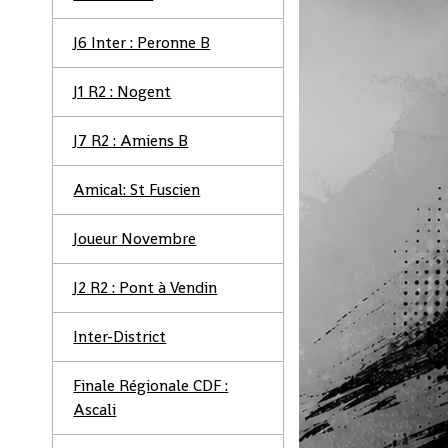
J6 Inter : Peronne B
J1 R2 : Nogent
J7 R2 : Amiens B
Amical: St Fuscien
Joueur Novembre
J2 R2 : Pont à Vendin
Inter-District
Finale Régionale CDF :
Ascali