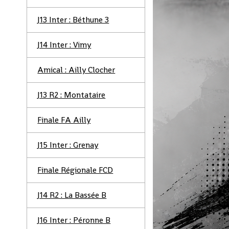
J13 Inter : Béthune 3
J14 Inter : Vimy
Amical : Ailly Clocher
J13 R2 : Montataire
Finale FA Ailly
J15 Inter : Grenay
Finale Régionale FCD
J14 R2 : La Bassée B
J16 Inter : Péronne B