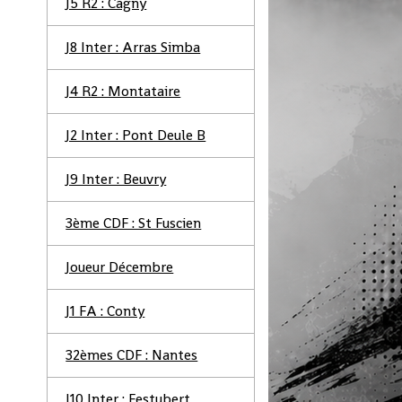
J5 R2 : Cagny
J8 Inter : Arras Simba
J4 R2 : Montataire
J2 Inter : Pont Deule B
J9 Inter : Beuvry
3ème CDF : St Fuscien
Joueur Décembre
J1 FA : Conty
32èmes CDF : Nantes
J10 Inter : Festubert