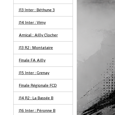
J13 Inter : Béthune 3
J14 Inter : Vimy
Amical : Ailly Clocher
J13 R2 : Montataire
Finale FA Ailly
J15 Inter : Grenay
Finale Régionale FCD
J14 R2 : La Bassée B
J16 Inter : Péronne B