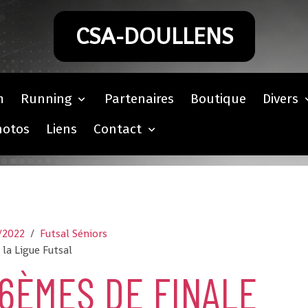
CSA-DOULLENS
m
Running
Partenaires
Boutique
Divers
hotos
Liens
Contact
/2022
Futsal Séniors
la Ligue Futsal
16ÈMES DE FINALE