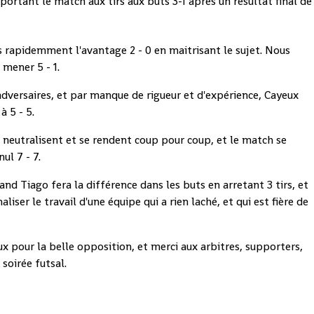
rtant le match aux tirs aux buts 3-1 après un résultat final de
 rapidemment l'avantage 2 - 0 en maitrisant le sujet. Nous
 mener 5 - 1.
versaires, et par manque de rigueur et d'expérience, Cayeux
à 5 - 5.
se neutralisent et se rendent coup pour coup, et le match se
ul 7 - 7.
rand Tiago fera la différence dans les buts en arretant 3 tirs, et
liser le travail d'une équipe qui a rien laché, et qui est fière de
ux pour la belle opposition, et merci aux arbitres, supporters,
soirée futsal.