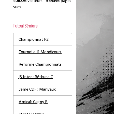
406226
visiteurs -
954346
pages
vues
Futsal Séniors
Championnat R2
Tournoi à 11 Mondicourt
Reforme Championnats
J3 Inter : Béthune C
3ème CDF : Marivaux
Amical: Cagny B