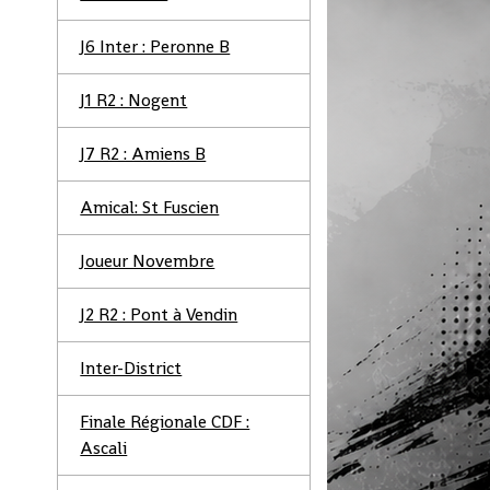
J6 Inter : Peronne B
J1 R2 : Nogent
J7 R2 : Amiens B
Amical: St Fuscien
Joueur Novembre
J2 R2 : Pont à Vendin
Inter-District
Finale Régionale CDF :
Ascali