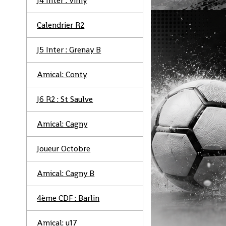
J4 Inter : Vimy
Calendrier R2
J5 Inter : Grenay B
Amical: Conty
J6 R2 : St Saulve
Amical: Cagny
Joueur Octobre
Amical: Cagny B
4ème CDF : Barlin
Amical: u17