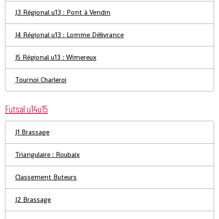
J3 Régional u13 : Pont à Vendin
J4 Régional u13 : Lomme Délivrance
J5 Régional u13 : Wimereux
Tournoi Charleroi
Futsal u14u15
J1 Brassage
Triangulaire : Roubaix
Classement Buteurs
J2 Brassage