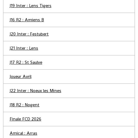
J19 Inter : Lens Tigers
J16 R2 : Amiens B
J20 Inter : Festubert
J21 Inter : Lens
J17 R2 : St Saulve
Joueur Avril
J22 Inter : Noeux les Mines
J18 R2 : Nogent
Finale FCD 2026
Amical : Arras