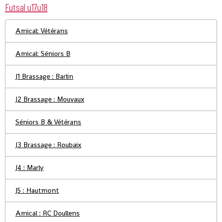
Futsal u17u18
Amical: Vétérans
Amical: Séniors B
J1 Brassage : Barlin
J2 Brassage : Mouvaux
Séniors B & Vétérans
J3 Brassage : Roubaix
J4 : Marly
J5 : Hautmont
Amical : RC Doullens