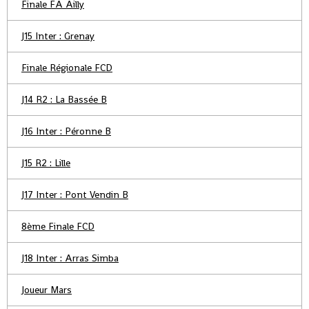
Finale FA Ailly
J15 Inter : Grenay
Finale Régionale FCD
J14 R2 : La Bassée B
J16 Inter : Péronne B
J15 R2 : Lille
J17 Inter : Pont Vendin B
8ème Finale FCD
J18 Inter : Arras Simba
Joueur Mars