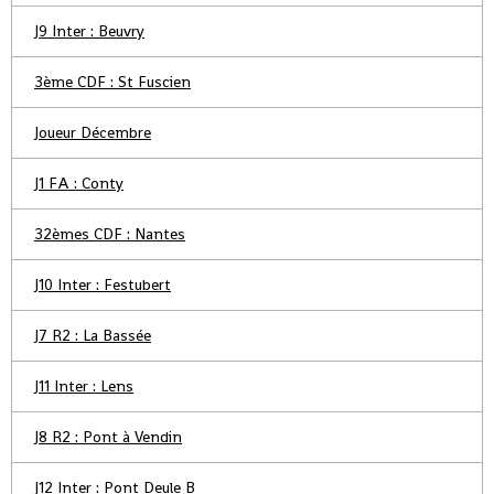
J9 Inter : Beuvry
3ème CDF : St Fuscien
Joueur Décembre
J1 FA : Conty
32èmes CDF : Nantes
J10 Inter : Festubert
J7 R2 : La Bassée
J11 Inter : Lens
J8 R2 : Pont à Vendin
J12 Inter : Pont Deule B