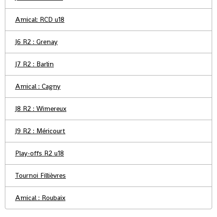
Amical: RCD u18
J6 R2 : Grenay
J7 R2 : Barlin
Amical : Cagny
J8 R2 : Wimereux
J9 R2 : Méricourt
Play-offs R2 u18
Tournoi Fillièvres
Amical : Roubaix