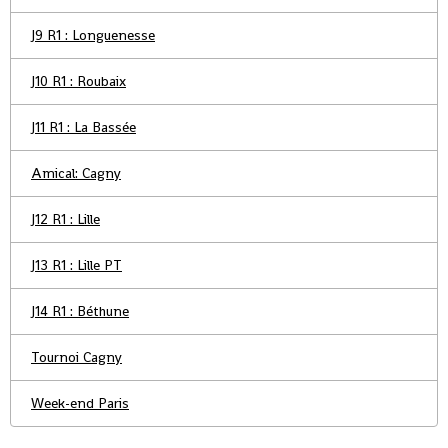
J9 R1 : Longuenesse
J10 R1 : Roubaix
J11 R1 : La Bassée
Amical: Cagny
J12 R1 : Lille
J13 R1 : Lille PT
J14 R1 : Béthune
Tournoi Cagny
Week-end Paris