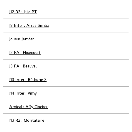
J12 R2 : Lille PT
J8 Inter : Arras Simba
Joueur Janvier
J2 FA : Flixecourt
J3 FA : Beauval
J13 Inter : Béthune 3
J14 Inter : Vimy
Amical : Ailly Clocher
J13 R2 : Montataire