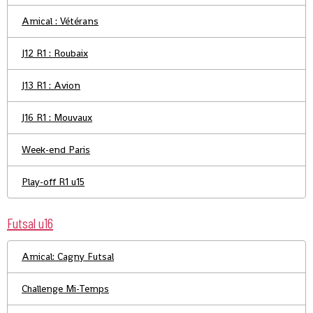
Amical : Vétérans
J12 R1 : Roubaix
J13 R1 : Avion
J16 R1 : Mouvaux
Week-end Paris
Play-off R1 u15
Futsal u16
Amical: Cagny Futsal
Challenge Mi-Temps