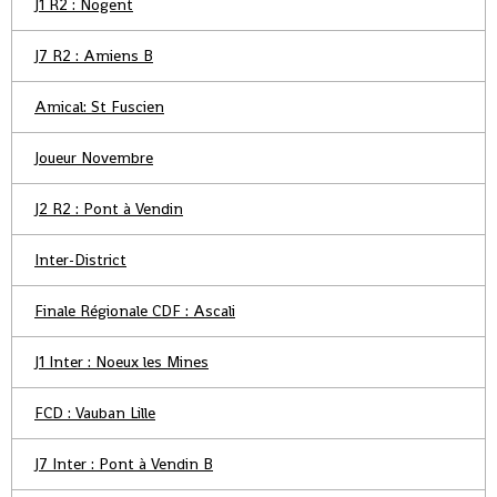
J1 R2 : Nogent
J7 R2 : Amiens B
Amical: St Fuscien
Joueur Novembre
J2 R2 : Pont à Vendin
Inter-District
Finale Régionale CDF : Ascali
J1 Inter : Noeux les Mines
FCD : Vauban Lille
J7 Inter : Pont à Vendin B