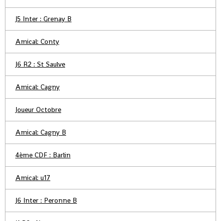
J5 Inter : Grenay B
Amical: Conty
J6 R2 : St Saulve
Amical: Cagny
Joueur Octobre
Amical: Cagny B
4ème CDF : Barlin
Amical: u17
J6 Inter : Peronne B