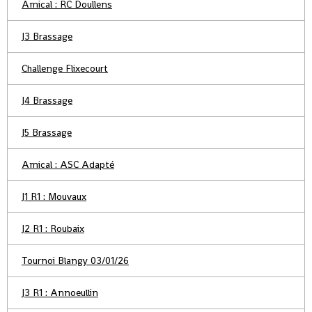
Amical : RC Doullens
J3 Brassage
Challenge Flixecourt
J4 Brassage
J5 Brassage
Amical : ASC Adapté
J1 R1 : Mouvaux
J2 R1 : Roubaix
Tournoi Blangy 03/01/26
J3 R1 : Annoeullin