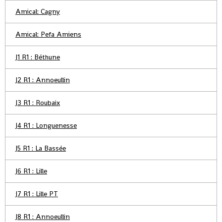
Amical: Cagny
Amical: Pefa Amiens
J1 R1 : Béthune
J2 R1 : Annoeullin
J3 R1 : Roubaix
J4 R1 : Longuenesse
J5 R1 : La Bassée
J6 R1 : Lille
J7 R1 : Lille PT
J8 R1 : Annoeullin