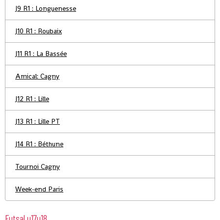
J9 R1 : Longuenesse
J10 R1 : Roubaix
J11 R1 : La Bassée
Amical: Cagny
J12 R1 : Lille
J13 R1 : Lille PT
J14 R1 : Béthune
Tournoi Cagny
Week-end Paris
Futsal u17u18