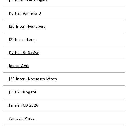
J19 Inter : Lens Tigers
J16 R2 : Amiens B
J20 Inter : Festubert
J21 Inter : Lens
J17 R2 : St Saulve
Joueur Avril
J22 Inter : Noeux les Mines
J18 R2 : Nogent
Finale FCD 2026
Amical : Arras