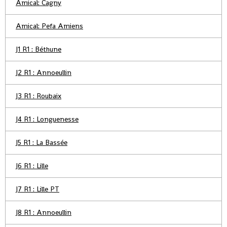
Amical: Cagny
Amical: Pefa Amiens
J1 R1 : Béthune
J2 R1 : Annoeullin
J3 R1 : Roubaix
J4 R1 : Longuenesse
J5 R1 : La Bassée
J6 R1 : Lille
J7 R1 : Lille PT
J8 R1 : Annoeullin