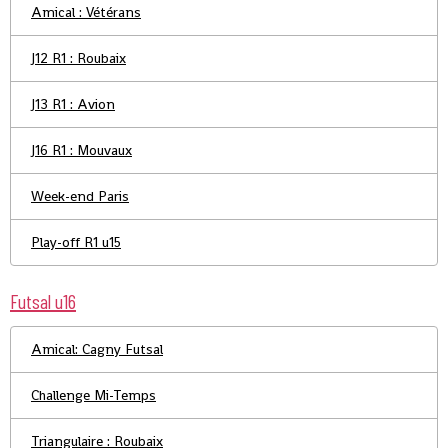
Amical : Vétérans
J12 R1 : Roubaix
J13 R1 : Avion
J16 R1 : Mouvaux
Week-end Paris
Play-off R1 u15
Futsal u16
Amical: Cagny Futsal
Challenge Mi-Temps
Triangulaire : Roubaix