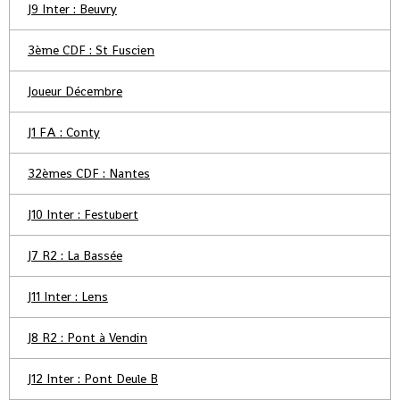
J9 Inter : Beuvry
3ème CDF : St Fuscien
Joueur Décembre
J1 FA : Conty
32èmes CDF : Nantes
J10 Inter : Festubert
J7 R2 : La Bassée
J11 Inter : Lens
J8 R2 : Pont à Vendin
J12 Inter : Pont Deule B