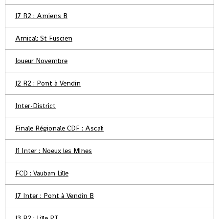
J7 R2 : Amiens B
Amical: St Fuscien
Joueur Novembre
J2 R2 : Pont à Vendin
Inter-District
Finale Régionale CDF : Ascali
J1 Inter : Noeux les Mines
FCD : Vauban Lille
J7 Inter : Pont à Vendin B
J3 R2 : Lille PT