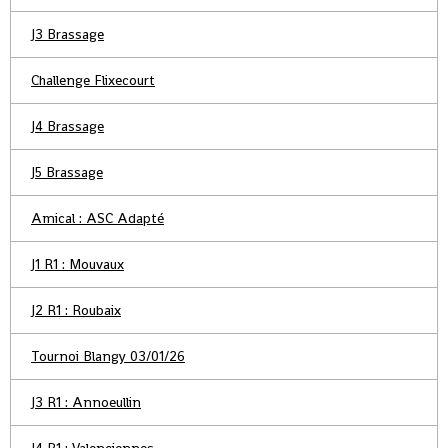
J3 Brassage
Challenge Flixecourt
J4 Brassage
J5 Brassage
Amical : ASC Adapté
J1 R1 : Mouvaux
J2 R1 : Roubaix
Tournoi Blangy 03/01/26
J3 R1 : Annoeullin