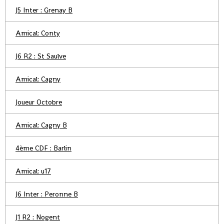
J5 Inter : Grenay B
Amical: Conty
J6 R2 : St Saulve
Amical: Cagny
Joueur Octobre
Amical: Cagny B
4ème CDF : Barlin
Amical: u17
J6 Inter : Peronne B
J1 R2 : Nogent