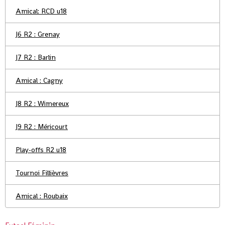
Amical: RCD u18
J6 R2 : Grenay
J7 R2 : Barlin
Amical : Cagny
J8 R2 : Wimereux
J9 R2 : Méricourt
Play-offs R2 u18
Tournoi Fillièvres
Amical : Roubaix