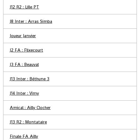
J12 R2 : Lille PT
J8 Inter : Arras Simba
Joueur Janvier
J2 FA : Flixecourt
J3 FA : Beauval
J13 Inter : Béthune 3
J14 Inter : Vimy
Amical : Ailly Clocher
J13 R2 : Montataire
Finale FA Ailly