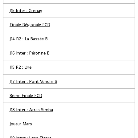
J15 Inter : Grenay
Finale Régionale FCD
J14 R2 : La Bassée B
J16 Inter : Péronne B
J15 R2 : Lille
J17 Inter : Pont Vendin B
8ème Finale FCD
J18 Inter : Arras Simba
Joueur Mars