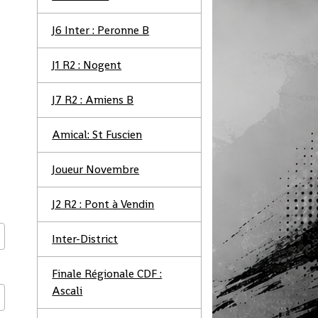
J6 Inter : Peronne B
J1 R2 : Nogent
J7 R2 : Amiens B
Amical: St Fuscien
Joueur Novembre
J2 R2 : Pont à Vendin
Inter-District
Finale Régionale CDF :
Ascali