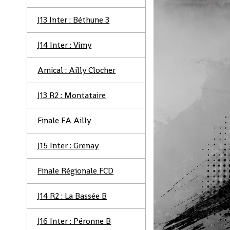
J13 Inter : Béthune 3
J14 Inter : Vimy
Amical : Ailly Clocher
J13 R2 : Montataire
Finale FA Ailly
J15 Inter : Grenay
Finale Régionale FCD
J14 R2 : La Bassée B
J16 Inter : Péronne B