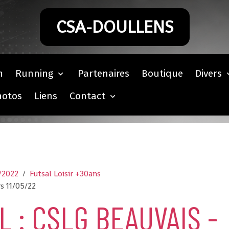
CSA-DOULLENS
m
Running
Partenaires
Boutique
Divers
hotos
Liens
Contact
/2022
Futsal Loisir +30ans
s 11/05/22
L : CSLG BEAUVAIS -