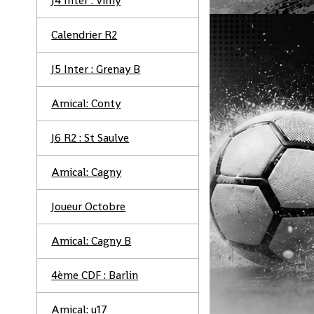
J4 Inter : Vimy
Calendrier R2
J5 Inter : Grenay B
Amical: Conty
J6 R2 : St Saulve
Amical: Cagny
Joueur Octobre
Amical: Cagny B
4ème CDF : Barlin
Amical: u17