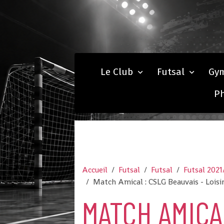
Le Club
Futsal
Gy
P
Accueil
Futsal
Futsal
Futsal 2021
Match Amical : CSLG Beauvais - Loisir
MATCH AMICA