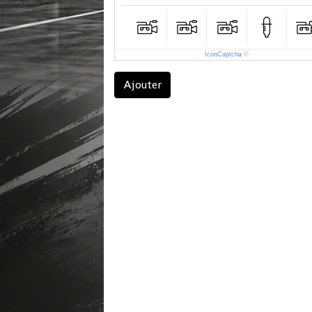
IconCaptcha
©
Ajouter