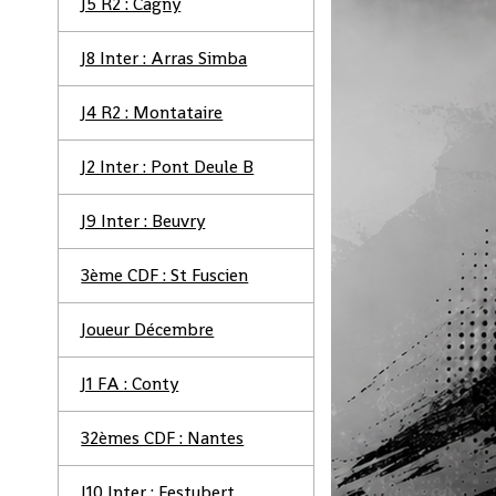
J5 R2 : Cagny
J8 Inter : Arras Simba
J4 R2 : Montataire
J2 Inter : Pont Deule B
J9 Inter : Beuvry
3ème CDF : St Fuscien
Joueur Décembre
J1 FA : Conty
32èmes CDF : Nantes
J10 Inter : Festubert