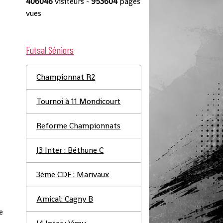
406046
visiteurs -
953604
pages
vues
Futsal Séniors
Championnat R2
Tournoi à 11 Mondicourt
Reforme Championnats
J3 Inter : Béthune C
3ème CDF : Marivaux
Amical: Cagny B
e